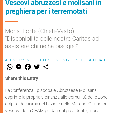
Vescovi abruzzesi e molisani in
preghiera per i terremotati
Mons. Forte (Chieti-Vasto):
“Disponibilità delle nostre Caritas ad
assistere chi ne ha bisogno”
AGOSTO 25, 2016 13:00
ZENIT STAFF
CHIESE LOCALI
W
M
F
T
S
h
e
a
w
h
a
s
c
i
a
t
s
e
t
r
Share this Entry
s
e
b
t
e
A
n
o
e
p
g
o
r
La Conferenza Episcopale Abruzzese Molisana
p
e
k
esprime la propria vicinanza alle comunità delle zone
r
colpite dal sisma nel Lazio e nelle Marche. Gli undici
vescovi della CEAM guidati dal presidente, mons.