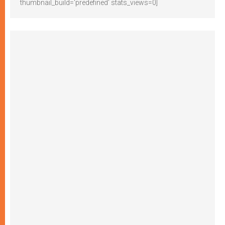
thumbnail_build='predefined' stats_views=0]