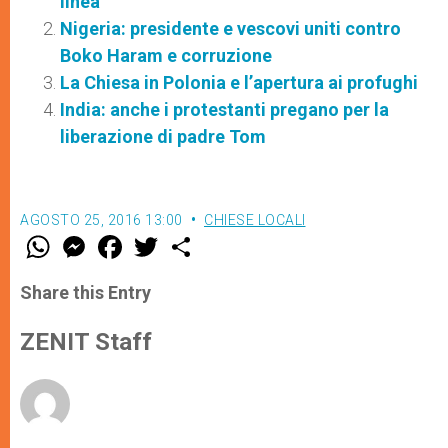
linea
Nigeria: presidente e vescovi uniti contro
Boko Haram e corruzione
La Chiesa in Polonia e l’apertura ai profughi
India: anche i protestanti pregano per la
liberazione di padre Tom
AGOSTO 25, 2016 13:00
CHIESE LOCALI
W
M
F
T
S
h
e
a
w
h
a
s
c
i
a
t
s
e
t
r
Share this Entry
s
e
b
t
e
A
n
o
e
p
g
o
r
ZENIT Staff
p
e
k
r