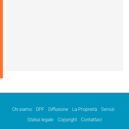
Chi siamo
DPF
Diffusione
La Proprietà
Servizi
Status legale
Copyright
Contattaci