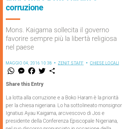
corruzione
Mons. Kaigama sollecita il governo
favorire sempre più la libertà religiosa
nel paese
MAGGIO 04, 2016 10:38
ZENIT STAFF
CHIESE LOCALI
W
M
F
T
S
h
e
a
w
h
a
s
c
i
a
t
s
e
t
r
Share this Entry
s
e
b
t
e
A
n
o
e
p
g
o
r
La lotta alla corruzione e a Boko Haram è la priorità
p
e
k
per la chiesa nigeriana. Lo ha sottolineato monsignor
r
Ignatius Ayau Kaigama, arcivescovo di Jos e
presidente della Conferenza Episcopale Nigeriana,
nel suo discorso pronunciato in occasione della