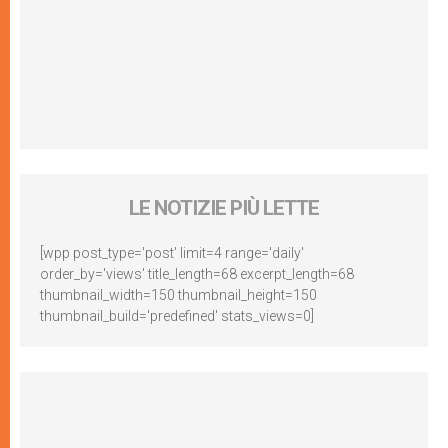
LE NOTIZIE PIÙ LETTE
[wpp post_type='post' limit=4 range='daily'
order_by='views' title_length=68 excerpt_length=68
thumbnail_width=150 thumbnail_height=150
thumbnail_build='predefined' stats_views=0]