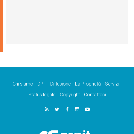
Chi siamo
DPF
Diffusione
La Proprietà
Servizi
Status legale
Copyright
Contattaci