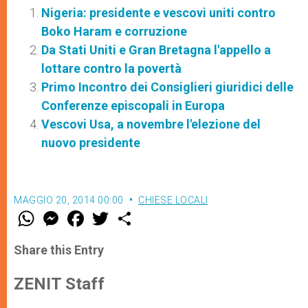
Nigeria: presidente e vescovi uniti contro
Boko Haram e corruzione
Da Stati Uniti e Gran Bretagna l'appello a
lottare contro la povertà
Primo Incontro dei Consiglieri giuridici delle
Conferenze episcopali in Europa
Vescovi Usa, a novembre l'elezione del
nuovo presidente
MAGGIO 20, 2014 00:00
CHIESE LOCALI
W
M
F
T
S
h
e
a
w
h
a
s
c
i
a
t
s
e
t
r
Share this Entry
s
e
b
t
e
A
n
o
e
p
g
o
r
ZENIT Staff
p
e
k
r