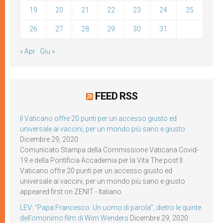
19
20
21
22
23
24
25
26
27
28
29
30
31
« Apr
Giu »
FEED RSS
Il Vaticano offre 20 punti per un accesso giusto ed
universale ai vaccini, per un mondo più sano e giusto
Dicembre 29, 2020
Comunicato Stampa della Commissione Vaticana Covid-
19 e della Pontificia Accademia per la Vita The post Il
Vaticano offre 20 punti per un accesso giusto ed
universale ai vaccini, per un mondo più sano e giusto
appeared first on ZENIT - Italiano.
LEV: “Papa Francesco. Un uomo di parola”, dietro le quinte
dell’omonimo film di Wim Wenders
Dicembre 29, 2020