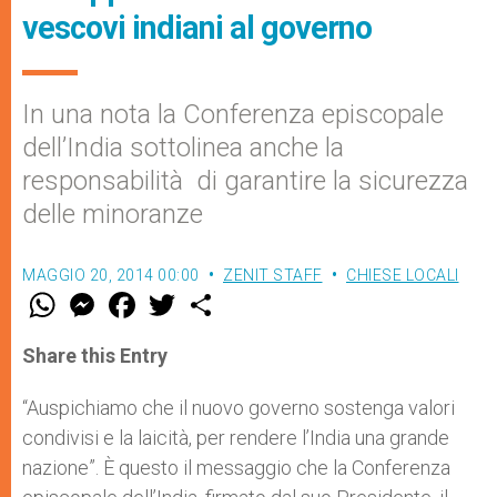
vescovi indiani al governo
In una nota la Conferenza episcopale
dell’India sottolinea anche la
responsabilità di garantire la sicurezza
delle minoranze
MAGGIO 20, 2014 00:00
ZENIT STAFF
CHIESE LOCALI
W
M
F
T
S
h
e
a
w
h
a
s
c
i
a
t
s
e
t
r
Share this Entry
s
e
b
t
e
A
n
o
e
p
g
o
r
“Auspichiamo che il nuovo governo sostenga valori
p
e
k
condivisi e la laicità, per rendere l’India una grande
r
nazione”. È questo il messaggio che la Conferenza