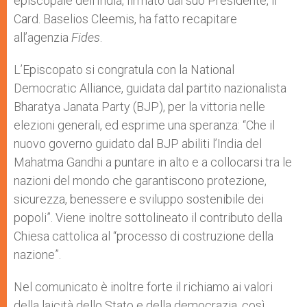
episcopale dell’India, firmato dal suo Presidente, il
Card. Baselios Cleemis, ha fatto recapitare
all’agenzia
Fides
.
L’Episcopato si congratula con la National
Democratic Alliance, guidata dal partito nazionalista
Bharatya Janata Party (BJP), per la vittoria nelle
elezioni generali, ed esprime una speranza: “Che il
nuovo governo guidato dal BJP abiliti l’India del
Mahatma Gandhi a puntare in alto e a collocarsi tra le
nazioni del mondo che garantiscono protezione,
sicurezza, benessere e sviluppo sostenibile dei
popoli”. Viene inoltre sottolineato il contributo della
Chiesa cattolica al “processo di costruzione della
nazione”.
Nel comunicato è inoltre forte il richiamo ai valori
della laicità dello Stato e della democrazia, così