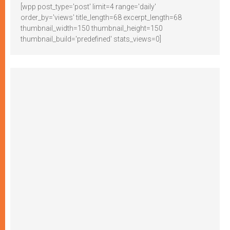
[wpp post_type='post' limit=4 range='daily'
order_by='views' title_length=68 excerpt_length=68
thumbnail_width=150 thumbnail_height=150
thumbnail_build='predefined' stats_views=0]