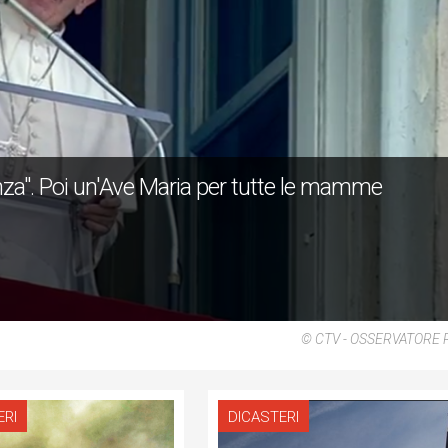
nza". Poi un'Ave Maria per tutte le mamme
© CTV - OSSERVATORE
ERI
DICASTERI