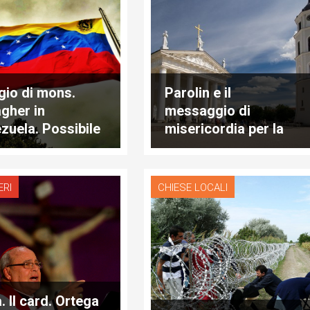
gio di mons.
Parolin e il
agher in
messaggio di
zuela. Possibile
misericordia per la
ogo con Governo
Lituania
posizione
ERI
CHIESE LOCALI
. Il card. Ortega