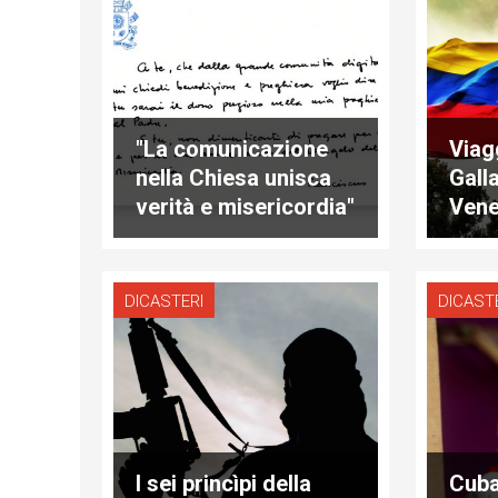
"La comunicazione
Viag
nella Chiesa unisca
Gall
verità e misericordia"
Vene
dial
e op
DICASTERI
DICAST
I sei princìpi della
Cuba