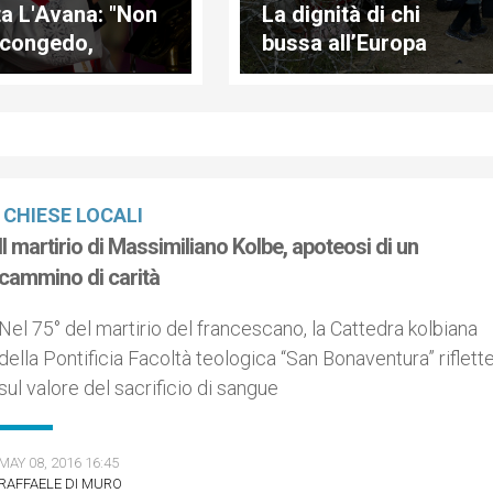
ta L'Avana: "Non
La dignità di chi
 congedo,
bussa all’Europa
ngo con voi"
CHIESE LOCALI
Il martirio di Massimiliano Kolbe, apoteosi di un
cammino di carità
Nel 75° del martirio del francescano, la Cattedra kolbiana
della Pontificia Facoltà teologica “San Bonaventura” riflett
sul valore del sacrificio di sangue
MAY 08, 2016 16:45
RAFFAELE DI MURO