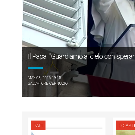
Il Papa: "Guardiamo al cielo con spera
MAY 08, 2016 19:15
SALVATORE CERNUZIO
PAPI
DICAST