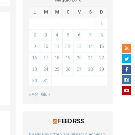
Maggio 2016
L
M
M
G
V
S
D
1
2
3
4
5
6
7
8
9
10
11
12
13
14
15
16
17
18
19
20
21
22
23
24
25
26
27
28
29
30
31
« Apr
Giu »
FEED RSS
Il Vaticano offre 20 punti per un accesso