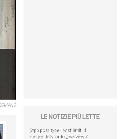
 ROMANO
LE NOTIZIE PIÙ LETTE
[wpp post_type='post' limit=4
range='daily' order_by='views'