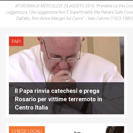
AFORISMA DI MERCOLEDÌ 24 AGOSTO 2016 "Prendete La Vita Con
Leggerezza, Che Leggerezza Non È Superficialità, Ma Planare Sulle Cose
Dall'alto, Non Avere Macigni Sul Cuore".
- Italo Calvino (1923-1985)
PAPI
Il Papa rinvia catechesi e prega
Rosario per vittime terremoto in
Centro Italia
CHIESE LOCALI