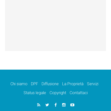
Chi siamo
DPF
Diffusione
La Proprietà
Servizi
Status legale
Copyright
Contattaci