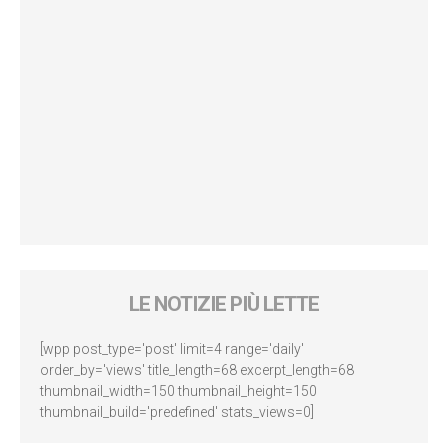
LE NOTIZIE PIÙ LETTE
[wpp post_type='post' limit=4 range='daily'
order_by='views' title_length=68 excerpt_length=68
thumbnail_width=150 thumbnail_height=150
thumbnail_build='predefined' stats_views=0]