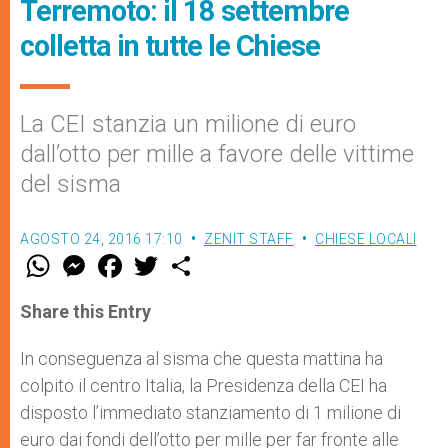
Terremoto: il 18 settembre
colletta in tutte le Chiese
La CEI stanzia un milione di euro
dall’otto per mille a favore delle vittime
del sisma
AGOSTO 24, 2016 17:10
ZENIT STAFF
CHIESE LOCALI
W
M
F
T
S
h
e
a
w
h
a
s
c
i
a
t
s
e
t
r
Share this Entry
s
e
b
t
e
A
n
o
e
p
g
o
r
In conseguenza al sisma che questa mattina ha
p
e
k
colpito il centro Italia, la Presidenza della CEI ha
r
disposto l’immediato stanziamento di 1 milione di
euro dai fondi dell’otto per mille per far fronte alle