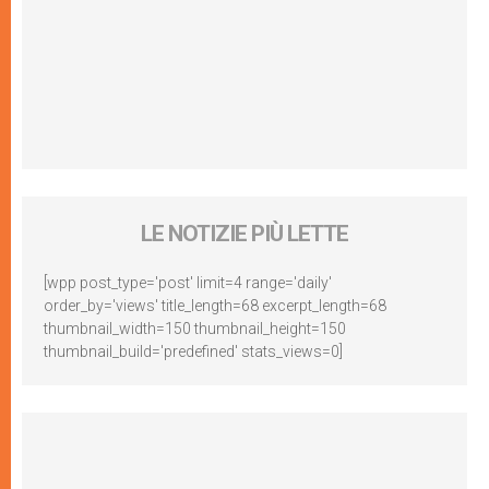
LE NOTIZIE PIÙ LETTE
[wpp post_type='post' limit=4 range='daily'
order_by='views' title_length=68 excerpt_length=68
thumbnail_width=150 thumbnail_height=150
thumbnail_build='predefined' stats_views=0]