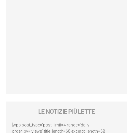
LE NOTIZIE PIÙ LETTE
[wpp post_type='post' limit=4 range='daily'
order_by='views' title_length=68 excerpt_length=68