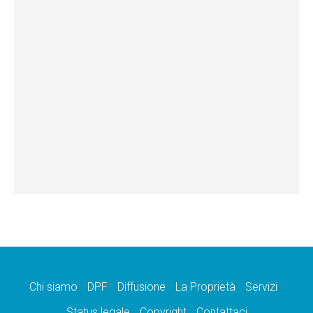
Chi siamo
DPF
Diffusione
La Proprietà
Servizi
Status legale
Copyright
Contattaci