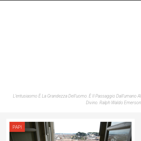
L’entusiasmo È La Grandezza Dell’uomo. È Il Passaggio Dall’umano Al
Divino. Ralph Waldo Emerson
PAPI