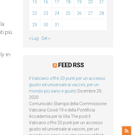
15
16
17
18
19
20
21
22
23
24
25
26
27
28
la
29
30
31
ti più
« Lug
Set »
y-in-
FEED RSS
Il Vaticano offre 20 punti per un accesso
giusto ed universale ai vaccini, per un
mondo più sano e giusto
Dicembre 29,
2020
Comunicato Stampa della Commissione
Vaticana Covid-19 e della Pontificia
Accademia per la Vita The post Il
Vaticano offre 20 punti per un accesso
giusto ed universale ai vaccini, per un