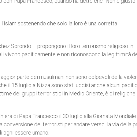
 con Papa Francesco, quando ha detto che “Non è giusto 
 l’Islam sostenendo che solo la loro è una corretta
chez Sorondo – propongono il loro terrorismo religioso in
uali vivono pacificamente e non riconoscono la legittimità d
 maggior parte dei musulmani non sono colpevoli della viole
he il 15 luglio a Nizza sono stati uccisi anche alcuni pacific
ime dei gruppi terroristici in Medio Oriente, è di religione
era di Papa Francesco il 30 luglio alla Giornata Mondiale 
la conversione dei terroristi per andare verso la via della p
à di ogni essere umano.