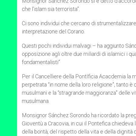
Monsignor Sánchez Sorondo si è detto d’accordo
che l’islam sia terrorista”.
Ci sono individui che cercano di strumentalizzare
interpretazione del Corano.
Questi pochi individui malvagi – ha aggiunto Sán
opposizione agli oltre due miliardi di islamici i q
fondamentalisti”
Per il Cancelliere della PontIficia Acacdemia la
perpetrata “in nome della loro religione”, tanto è c
musulmani e la “stragrande maggioranza” delle vitt
musulmana.
Monsignor Sánchez Sorondo ha ricordato la preghi
Gioventù a Cracovia, in cui il Pontefica chiedeva 
della bontà, del rispetto della vita e della dignit