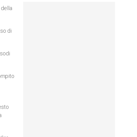
 della
so di
isodi
compito
esto
a