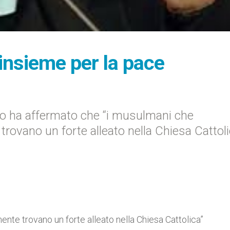
insieme per la pace
 ha affermato che “i musulmani che
trovano un forte alleato nella Chiesa Cattoli
ente trovano un forte alleato nella Chiesa Cattolica”