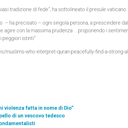
iasi tradizione di fede”, ha sottolineato il presule vaticano.
ondo – ha precisato – ogni singola persona, a prescindere dal
re e agire con la massima prudenza … proponendo i sentimen
 peggiori istinti”
muslims-who-interpret-quran-peacefully-find-a-strong-all
 violenza fatta in nome di Dio”
pello di un vescovo tedesco
 fondamentalisti