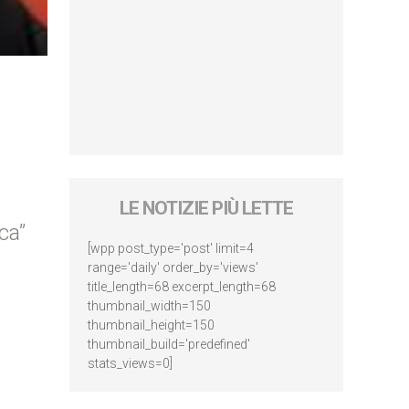
LE NOTIZIE PIÙ LETTE
ca”
[wpp post_type='post' limit=4
range='daily' order_by='views'
title_length=68 excerpt_length=68
thumbnail_width=150
thumbnail_height=150
thumbnail_build='predefined'
stats_views=0]