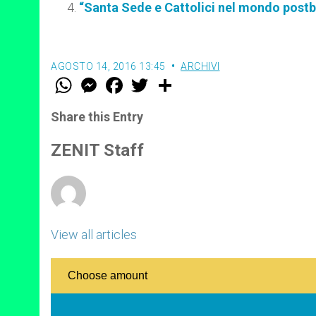
“Santa Sede e Cattolici nel mondo postb
AGOSTO 14, 2016 13:45
ARCHIVI
W
M
F
T
S
h
e
a
w
h
a
s
c
i
a
t
s
e
t
r
Share this Entry
s
e
b
t
e
A
n
o
e
p
g
o
r
ZENIT Staff
p
e
k
r
View all articles