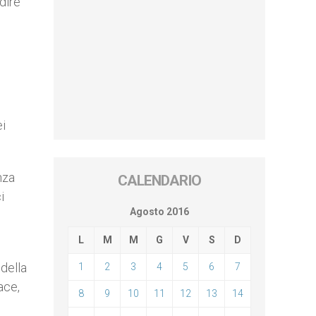
dire
ei
nza
CALENDARIO
i
Agosto 2016
L
M
M
G
V
S
D
della
1
2
3
4
5
6
7
ace,
8
9
10
11
12
13
14