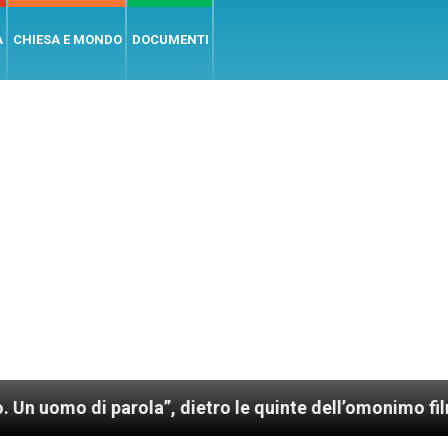
A
CHIESA E MONDO
DOCUMENTI
rola”, dietro le quinte dell’omonimo film di Wim Wend