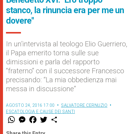
stanco, la rinuncia era per me un
dovere"
In un’intervista al teologo Elio Guerriero,
il Papa emerito torna sulle sue
dimissioni e parla del rapporto
“fraterno” con il successore Francesco
precisando: “La mia obbedienza mai
messa in discussione”
AGOSTO 24, 2016 17:00
SALVATORE CERNUZIO
ESCATOLOGIA E CAUSE DEI SANTI
W
M
F
T
S
h
e
a
w
h
a
s
c
i
a
t
s
e
t
r
Share this Entry