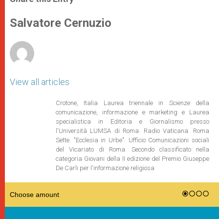
s
e
b
t
e
A
n
o
e
p
g
o
r
Salvatore Cernuzio
p
e
k
r
View all articles
Crotone, Italia Laurea triennale in Scienze della
comunicazione, informazione e marketing e Laurea
specialistica in Editoria e Giornalismo presso
l'Università LUMSA di Roma. Radio Vaticana. Roma
Sette. "Ecclesia in Urbe". Ufficio Comunicazioni sociali
del Vicariato di Roma. Secondo classificato nella
categoria Giovani della II edizione del Premio Giuseppe
De Carli per l'informazione religiosa