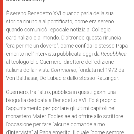
s
e
b
t
e
A
n
o
e
p
g
o
r
È sereno Benedetto XVI quando parla della sua
p
e
k
storica rinuncia al pontificato, come era sereno
r
quando comunicò l’epocale notizia al Collegio
cardinalizio e al mondo. D’altronde questa rinuncia
“era per me un dovere”, come confida lo stesso Papa
emerito nell’intervista pubblicata oggi da
Repubblica
al teologo Elio Guerriero,
direttore dell’edizione
italiana della rivista
Communio
, fondata nel 1972 da
Von Balthasar, De Lubac e dallo stesso Ratzinger.
Guerriero, tra l’altro, pubblica in questi giorni una
biografia dedicata a Benedetto XVI. Ed è proprio
l’appuntamento per portare gli ultimi capitoli nel
monastero Mater Ecclesiae ad offrire allo scrittore
l’occasione per fare “alcune domande a mo’
d’intervista” al Papa emerito. Il quale “come sempre,