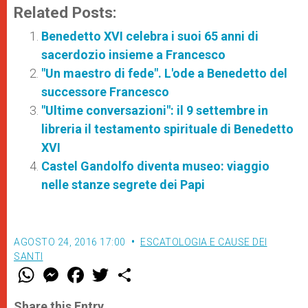
Related Posts:
Benedetto XVI celebra i suoi 65 anni di
sacerdozio insieme a Francesco
"Un maestro di fede". L'ode a Benedetto del
successore Francesco
"Ultime conversazioni": il 9 settembre in
libreria il testamento spirituale di Benedetto
XVI
Castel Gandolfo diventa museo: viaggio
nelle stanze segrete dei Papi
AGOSTO 24, 2016 17:00
ESCATOLOGIA E CAUSE DEI
SANTI
W
M
F
T
S
h
e
a
w
h
a
s
c
i
a
t
s
e
t
r
Share this Entry