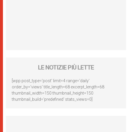
LE NOTIZIE PIÙ LETTE
[wpp post_type='post' limit=4 range='daily'
order_by='views' title_length=68 excerpt_length=68
thumbnail_width=150 thumbnail_height=150
thumbnail_build='predefined' stats_views=0]