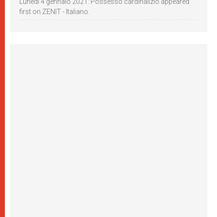
Lunedì 4 gennaio 2021: Possesso cardinalizio appeared
first on ZENIT - Italiano.