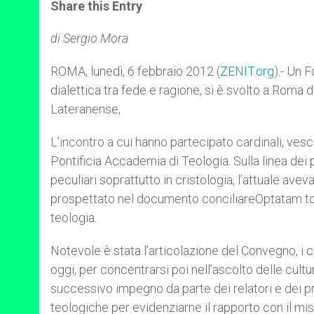
t
s
e
t
r
Share this Entry
s
e
b
t
e
A
n
o
e
p
g
o
r
di Sergio Mora
p
e
k
r
ROMA, lunedì, 6 febbraio 2012 (
ZENIT.org
).- Un 
dialettica tra fede e ragione, si è svolto a Roma d
Lateranense,
L’incontro a cui hanno partecipato cardinali, vesc
Pontificia Accademia di Teologia. Sulla linea dei
peculiari soprattutto in cristologia, l’attuale av
prospettato nel documento conciliareOptatam totiu
teologia.
Notevole è stata l’articolazione del Convegno, i c
oggi, per concentrarsi poi nell’ascolto delle cultu
successivo impegno da parte dei relatori e dei pre
teologiche per evidenziarne il rapporto con il mist