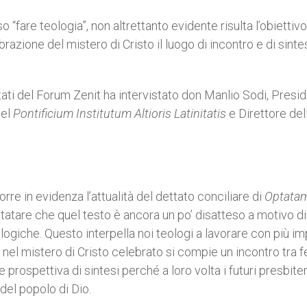
“fare teologia”, non altrettanto evidente risulta l’obiettivo
razione del mistero di Cristo il luogo di incontro e di sintes
ultati del Forum Zenit ha intervistato don Manlio Sodi, Presi
del
Pontificium Institutum Altioris Latinitatis
e Direttore del
rre in evidenza l’attualità del dettato conciliare di
Optata
statare che quel testo è ancora un po’ disatteso a motivo di
eologiche. Questo interpella noi teologi a lavorare con più 
el mistero di Cristo celebrato si compie un incontro tra f
e prospettiva di sintesi perché a loro volta i futuri presbiter
del popolo di Dio.