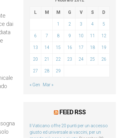
Febbraio 2012
L
M
M
G
V
S
D
nte
ce dai
1
2
3
4
5
diata
6
7
8
9
10
11
12
 e
13
14
15
16
17
18
19
20
21
22
23
24
25
26
27
28
29
nicale
« Gen
Mar »
ando
FEED RSS
Bisogna
Il Vaticano offre 20 punti per un accesso
solo
giusto ed universale ai vaccini, per un