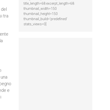
title_length=68 excerpt_length=68
 del
thumbnail_width=150
thumbnail_height=150
i tra
thumbnail_build='predefined'
stats_views=0]
dente
la
m
 una
impegno
ede e
i