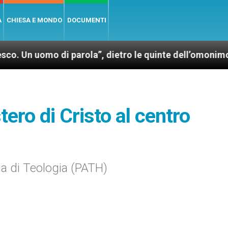
A
CHIESA E MONDO
DOCUMENTI
di parola”, dietro le quinte dell’omonimo film di Wi
tero di Cristo al centro
ia di Teologia (PATH)