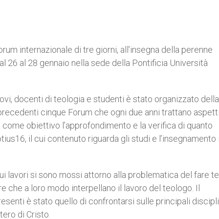
Forum internazionale di tre giorni, all’insegna della perenne
al 26 al 28 gennaio nella sede della Pontificia Università
ovi, docenti di teologia e studenti è stato organizzato della
 precedenti cinque Forum che ogni due anni trattano aspett
eva come obiettivo l’approfondimento e la verifica di quanto
s16, il cui contenuto riguarda gli studi e l’insegnamento 
ui lavori si sono mossi attorno alla problematica del fare t
re che a loro modo interpellano il lavoro del teologo. Il
senti è stato quello di confrontarsi sulle principali discipl
ero di Cristo.