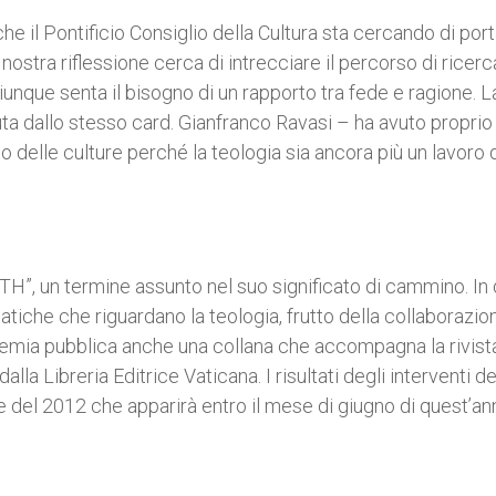
che il Pontificio Consiglio della Cultura sta cercando di por
 nostra riflessione cerca di intrecciare il percorso di ricer
nque senta il bisogno di un rapporto tra fede e ragione. L
ta dallo stesso card. Gianfranco Ravasi – ha avuto proprio
to delle culture perché la teologia sia ancora più un lavoro 
PATH”, un termine assunto nel suo significato di cammino. In
matiche che riguardano la teologia, frutto della collaborazio
mia pubblica anche una collana che accompagna la rivista
la Libreria Editrice Vaticana. I risultati degli interventi de
 del 2012 che apparirà entro il mese di giugno di quest’an