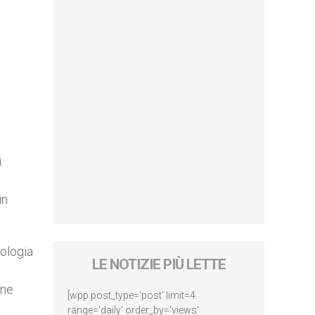
i
in
eologia
LE NOTIZIE PIÙ LETTE
ine
[wpp post_type='post' limit=4
range='daily' order_by='views'