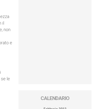
rtezza
 il
e, non
brato e
i
 se le
CALENDARIO