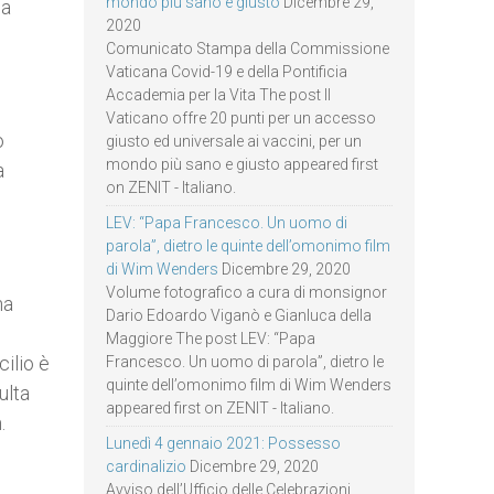
mondo più sano e giusto
Dicembre 29,
la
2020
Comunicato Stampa della Commissione
Vaticana Covid-19 e della Pontificia
Accademia per la Vita The post Il
Vaticano offre 20 punti per un accesso
o
giusto ed universale ai vaccini, per un
mondo più sano e giusto appeared first
a
on ZENIT - Italiano.
LEV: “Papa Francesco. Un uomo di
parola”, dietro le quinte dell’omonimo film
di Wim Wenders
Dicembre 29, 2020
Volume fotografico a cura di monsignor
na
Dario Edoardo Viganò e Gianluca della
,
Maggiore The post LEV: “Papa
cilio è
Francesco. Un uomo di parola”, dietro le
quinte dell’omonimo film di Wim Wenders
ulta
appeared first on ZENIT - Italiano.
.
Lunedì 4 gennaio 2021: Possesso
cardinalizio
Dicembre 29, 2020
Avviso dell’Ufficio delle Celebrazioni