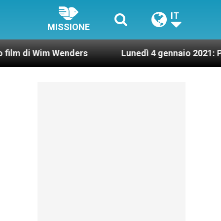
IT
MISSIONE
m Wenders
Lunedì 4 gennaio 2021: Possesso card