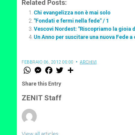
Related Posts:
Chi evangelizza non è mai solo
"Fondati e fermi nella fede" / 1
Vescovi Nordest: "Riscopriamo la gioia d
Un Anno per suscitare una nuova Fede a 
FEBBRAIO 06, 2012 00:00
ARCHIVI
W
M
F
T
S
h
e
a
w
h
a
s
c
i
a
t
s
e
t
r
Share this Entry
s
e
b
t
e
A
n
o
e
p
g
o
r
ZENIT Staff
p
e
k
r
View all articles