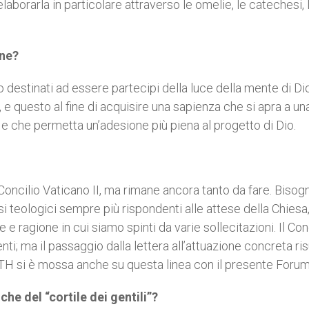
borarla in particolare attraverso le omelie, le catechesi, 
one?
o destinati ad essere partecipi della luce della mente di Di
o, e questo al fine di acquisire una sapienza che si apra a un
e che permetta un’adesione più piena al progetto di Dio.
oncilio Vaticano II, ma rimane ancora tanto da fare. Bisog
si teologici sempre più rispondenti alle attese della Chiesa
 e ragione in cui siamo spinti da varie sollecitazioni. Il Con
nti; ma il passaggio dalla lettera all’attuazione concreta ris
H si è mossa anche su questa linea con il presente Forum
he del “cortile dei gentili”?