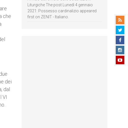
Liturgiche The post Lunedì 4 gennaio
tare
2021: Possesso cardinalizio appeared
ca che
first on ZENIT - Italiano.
a
del
 due
ne dei
, dal
l VI
no.