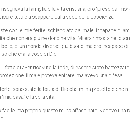
insegnava la famiglia e la vita cristiana, ero “preso dal mon
udicare tutti e a scappare dalla voce della coscienza.
iste con le mie ferite, schiacciato dal male, incapace di a
 vita che non era più né dono né vita. Mi era rimasta nel cuo
 bello, di un mondo diverso, più buono, ma ero incapace di
so che era la voce di Dio.
 fatto di aver ricevuto la fede, di essere stato battezzato
rotezione: il male poteva entrare, ma avevo una difesa.
rto, sono state la forza di Dio che mi ha protetto e che m
“mia casa” e la vera vita.
 facile, ma proprio questo mi ha affascinato. Vedevo una r
so.