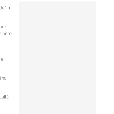
do”, mi
mare
re però
 e
i ha
ealtà