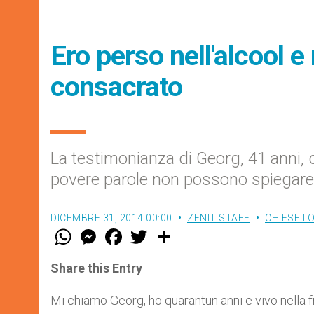
Ero perso nell'alcool e
consacrato
La testimonianza di Georg, 41 anni, 
povere parole non possono spiegare 
DICEMBRE 31, 2014 00:00
ZENIT STAFF
CHIESE L
W
M
F
T
S
h
e
a
w
h
a
s
c
i
a
t
s
e
t
r
Share this Entry
s
e
b
t
e
A
n
o
e
p
g
o
r
Mi chiamo Georg, ho quarantun anni e vivo nella fra
p
e
k