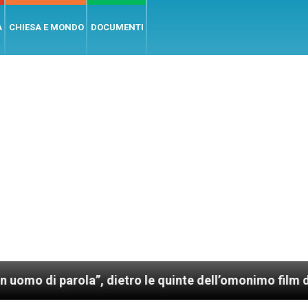
A
CHIESA E MONDO
DOCUMENTI
parola”, dietro le quinte dell’omonimo film di Wim We