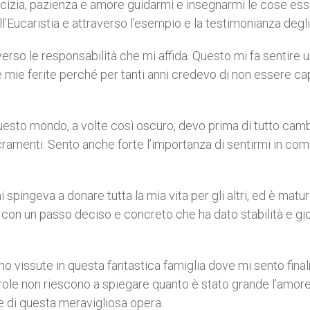
cizia, pazienza e amore guidarmi e insegnarmi le cose ess
l’Eucaristia e attraverso l’esempio e la testimonianza degli a
erso le responsabilità che mi affida. Questo mi fa sentire 
mie ferite perché per tanti anni credevo di non essere c
esto mondo, a volte così oscuro, devo prima di tutto cam
ramenti. Sento anche forte l’importanza di sentirmi in co
spingeva a donare tutta la mia vita per gli altri, ed è matu
 con un passo deciso e concreto che ha dato stabilità e gio
 ho vissute in questa fantastica famiglia dove mi sento fin
role non riescono a spiegare quanto è stato grande l’amore
e di questa meravigliosa opera.