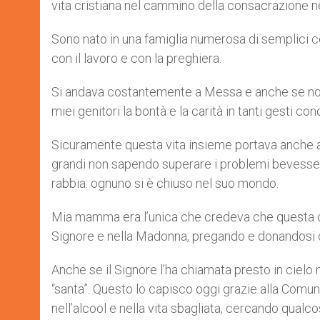
vita cristiana nel cammino della consacrazione 
r
Sono nato in una famiglia numerosa di semplici c
con il lavoro e con la preghiera.
Si andava costantemente a Messa e anche se non 
miei genitori la bontà e la carità in tanti gesti c
Sicuramente questa vita insieme portava anche a vo
grandi non sapendo superare i problemi bevesser
rabbia: ognuno si è chiuso nel suo mondo.
Mia mamma era l’unica che credeva che questa c
Signore e nella Madonna, pregando e donandosi con 
Anche se il Signore l’ha chiamata presto in cielo
“santa”. Questo lo capisco oggi grazie alla Comun
nell’alcool e nella vita sbagliata, cercando qualc