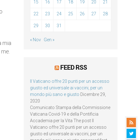
15
16
17
18
19
20
21
o
22
23
24
25
26
27
28
29
30
31
« Nov
Gen »
a mia
i me.
FEED RSS
Il Vaticano offre 20 punti per un accesso
giusto ed universale ai vaccini, per un
mondo più sano e giusto
Dicembre 29,
2020
Comunicato Stampa della Commissione
Vaticana Covid-19 e della Pontificia
Accademia per la Vita The post Il
Vaticano offre 20 punti per un accesso
giusto ed universale ai vaccini, per un