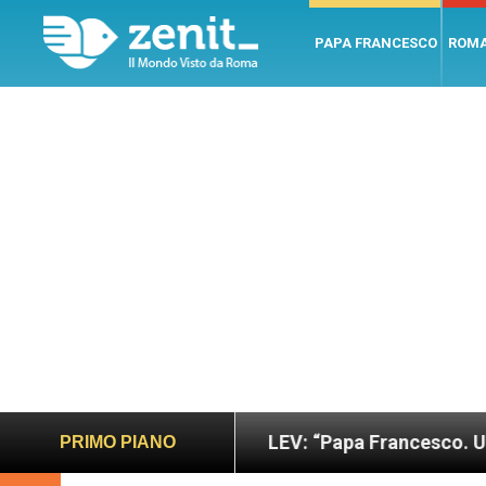
PAPA FRANCESCO
ROM
ano e giusto
LEV: “Papa Francesco. Un uomo di 
PRIMO PIANO