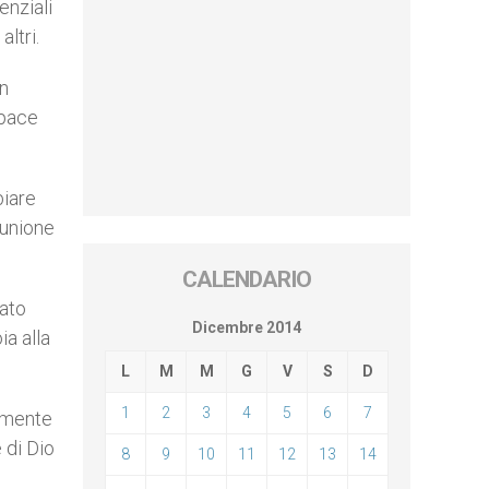
enziali
ltri.
un
apace
biare
munione
CALENDARIO
rato
Dicembre 2014
ia alla
L
M
M
G
V
S
D
1
2
3
4
5
6
7
almente
 di Dio
8
9
10
11
12
13
14