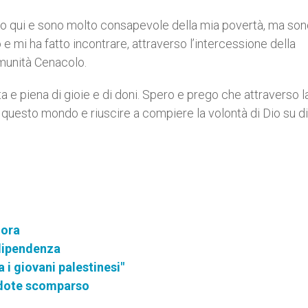
o qui e sono molto consapevole della mia povertà, ma son
 mi ha fatto incontrare, attraverso l’intercessione della
munità Cenacolo.
ta e piena di gioie e di doni. Spero e prego che attraverso l
n questo mondo e riuscire a compiere la volontà di Dio su d
uora
 dipendenza
i giovani palestinesi"
erdote scomparso