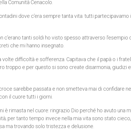
nella Comunità Cenacolo.
ontadini dove c’era sempre tanta vita: tutti partecipavamo 
c’erano tanti soldi ho visto spesso attraverso l’esempio 
oncreti che mi hanno insegnato.
lte difficoltà e sofferenza. Capitava che il papà o i fratell
o troppo e per questo si sono create disarmonia, giudizi e
roce sarebbe passata e non smetteva mai di confidare ne
il cuore tutti i giorni.
 mi è rimasta nel cuore: ringrazio Dio perché ho avuto una 
ità; per tanto tempo invece nella mia vita sono stato cieco
osa ma trovando solo tristezza e delusione.