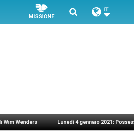
IT
MISSIONE
nders
Lunedì 4 gennaio 2021: Possesso cardina