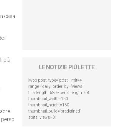
in casa
dei
i più
LE NOTIZIE PIÙ LETTE
[wpp post_type='post' limit=4
range='daily' order_by='views'
l
title_length=68 excerpt_length=68
thumbnail_width=150
thumbnail_height=150
madre
thumbnail_build='predefined'
stats_views=0]
, perso