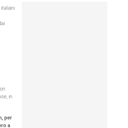
taliani
a
dai
non
se, in
n, per
ero a