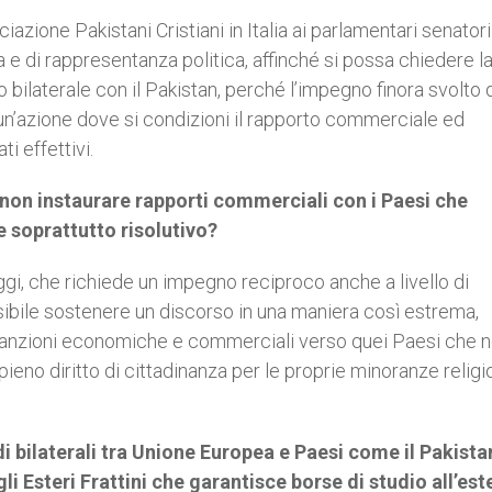
ne Pakistani Cristiani in Italia ai parlamentari senatori i
 e di rappresentanza politica, affinché si possa chiedere l
 bilaterale con il Pakistan, perché l’impegno finora svolto 
 un’azione dove si condizioni il rapporto commerciale ed
i effettivi.
 non instaurare rapporti commerciali con i Paesi che
 soprattutto risolutivo?
ggi, che richiede un impegno reciproco anche a livello di
ibile sostenere un discorso in una maniera così estrema,
e sanzioni economiche e commerciali verso quei Paesi che 
pieno diritto di cittadinanza per le proprie minoranze religio
di bilaterali tra Unione Europea e Paesi come il Pakista
i Esteri Frattini che garantisce borse di studio all’est