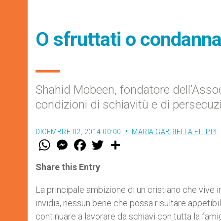
O sfruttati o condannat
Shahid Mobeen, fondatore dell’Associa
condizioni di schiavitù e di persecuz
DICEMBRE 02, 2014 00:00
MARIA GABRIELLA FILIPPI
W
M
F
T
S
h
e
a
w
h
a
s
c
i
a
t
s
e
t
r
Share this Entry
s
e
b
t
e
A
n
o
e
p
g
o
r
La principale ambizione di un cristiano che vive 
p
e
k
invidia, nessun bene che possa risultare appetibil
r
continuare a lavorare da schiavi con tutta la fam