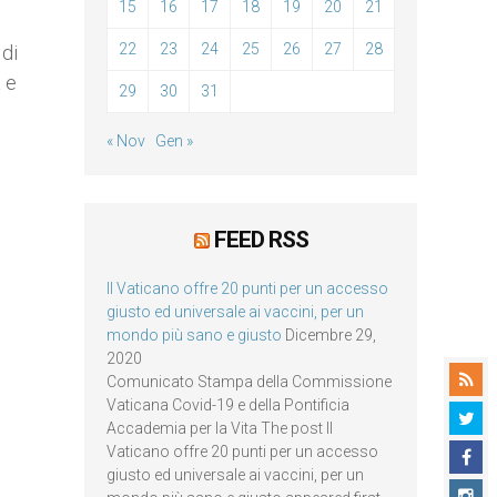
15
16
17
18
19
20
21
22
23
24
25
26
27
28
 di
 e
29
30
31
« Nov
Gen »
FEED RSS
Il Vaticano offre 20 punti per un accesso
giusto ed universale ai vaccini, per un
mondo più sano e giusto
Dicembre 29,
2020
Comunicato Stampa della Commissione
Vaticana Covid-19 e della Pontificia
Accademia per la Vita The post Il
Vaticano offre 20 punti per un accesso
giusto ed universale ai vaccini, per un