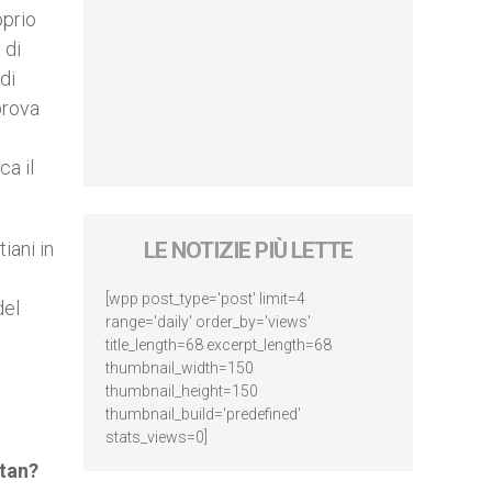
oprio
 di
di
prova
ca il
iani in
LE NOTIZIE PIÙ LETTE
[wpp post_type='post' limit=4
del
range='daily' order_by='views'
title_length=68 excerpt_length=68
thumbnail_width=150
thumbnail_height=150
thumbnail_build='predefined'
stats_views=0]
stan?