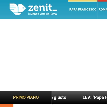
PAPA FRANCESCO
ROM
ondo più sano e giusto
LEV: “Papa Francesco. U
PRIMO PIANO