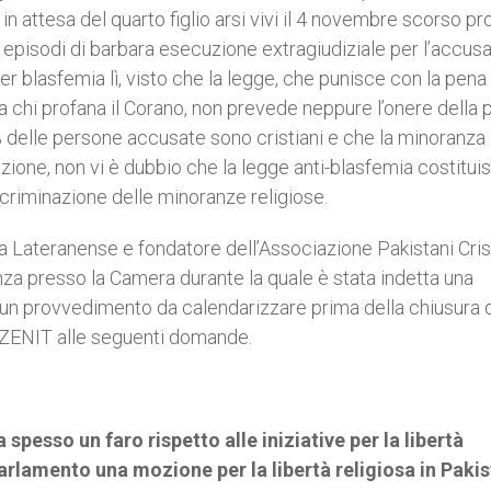
n attesa del quarto figlio arsi vivi il 4 novembre scorso pr
i episodi di barbara esecuzione extragiudiziale per l’accusa
r blasfemia lì, visto che la legge, che punisce con la pena 
a chi profana il Corano, non prevede neppure l’onere della 
% delle persone accusate sono cristiani e che la minoranza
zione, non vi è dubbio che la legge anti-blasfemia costituis
criminazione delle minoranze religiose.
 Lateranense e fondatore dell’Associazione Pakistani Crist
enza presso la Camera durante la quale è stata indetta una
i un provvedimento da calendarizzare prima della chiusura 
 ZENIT alle seguenti domande.
a spesso un faro rispetto alle iniziative per la libertà
arlamento una mozione per la libertà religiosa in Paki