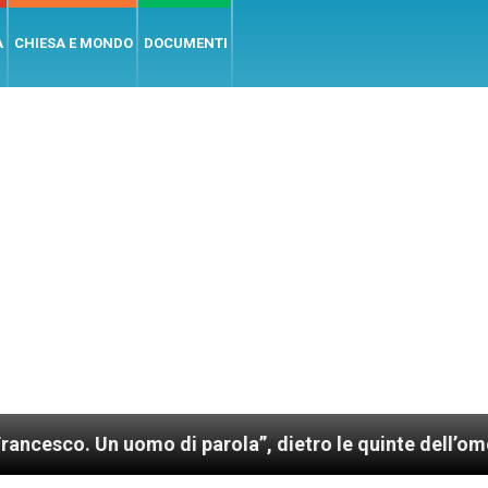
A
CHIESA E MONDO
DOCUMENTI
n uomo di parola”, dietro le quinte dell’omonimo film