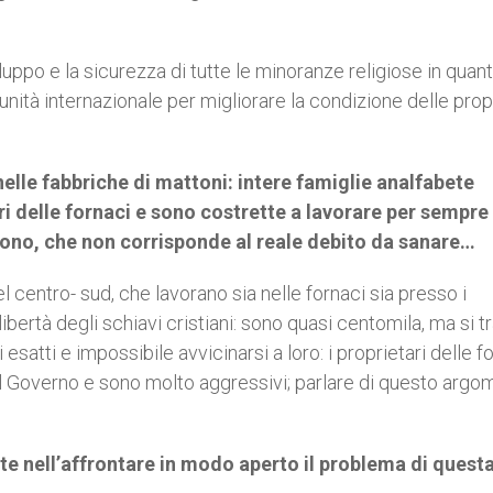
uppo e la sicurezza di tutte le minoranze religiose in quanto
ità internazionale per migliorare la condizione delle prop
nelle fabbriche di mattoni: intere famiglie analfabete
ri delle fornaci e sono costrette a lavorare per sempre
ono, che non corrisponde al reale debito da sanare…
l centro- sud, che lavorano sia nelle fornaci sia presso i
libertà degli schiavi cristiani: sono quasi centomila, ma si tr
esatti e impossibile avvicinarsi a loro: i proprietari delle f
el Governo e sono molto aggressivi; parlare di questo argo
iste nell’affrontare in modo aperto il problema di quest