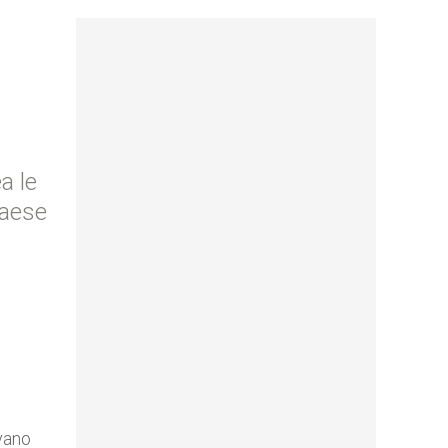
a le
Paese
evano