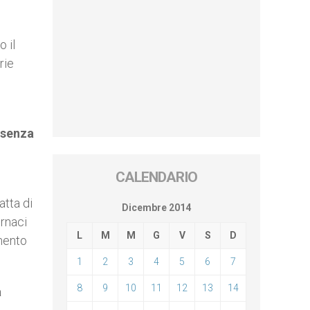
 il
rie
 senza
CALENDARIO
atta di
Dicembre 2014
ornaci
L
M
M
G
V
S
D
mento
1
2
3
4
5
6
7
8
9
10
11
12
13
14
a