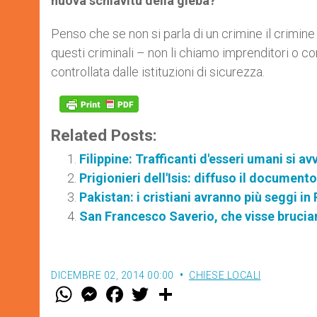
nuova schiavitù della gleba?
Penso che se non si parla di un crimine il crimine
questi criminali – non li chiamo imprenditori o
controllata dalle istituzioni di sicurezza.
Related Posts:
Filippine: Trafficanti d'esseri umani si a
Prigionieri dell'Isis: diffuso il document
Pakistan: i cristiani avranno più seggi i
San Francesco Saverio, che visse brucia
DICEMBRE 02, 2014 00:00
CHIESE LOCALI
W
M
F
T
S
h
e
a
w
h
a
s
c
i
a