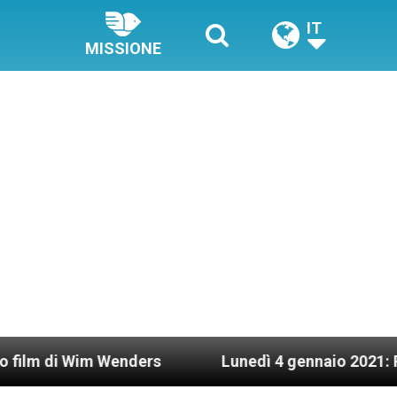
IT
MISSIONE
nders
Lunedì 4 gennaio 2021: Possesso cardina