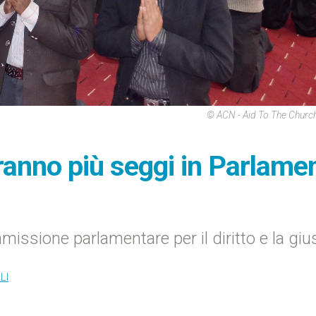
© ACN - Aid To The Churc
vranno più seggi in Parlame
issione parlamentare per il diritto e la gius
LI