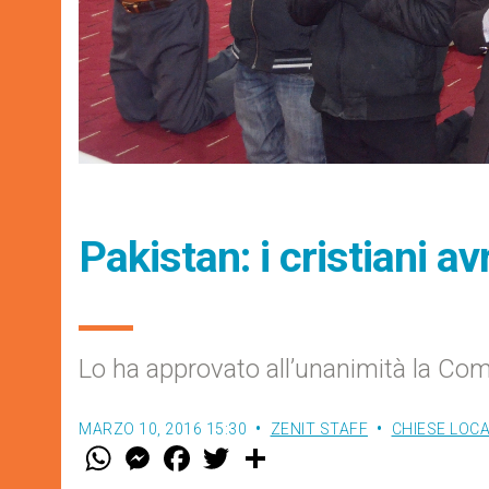
Pakistan: i cristiani a
Lo ha approvato all’unanimità la Comm
MARZO 10, 2016 15:30
ZENIT STAFF
CHIESE LOCA
W
M
F
T
S
h
e
a
w
h
a
s
c
i
a