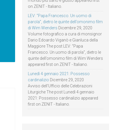
mondo più sano e giusto appeared first
on ZENIT - Italiano.
LEV: “Papa Francesco. Un uomo di
parola”, dietro le quinte dell’omonimo film
di Wim Wenders
Dicembre 29, 2020
Volume fotografico a cura di monsignor
Dario Edoardo Viganò e Gianluca della
Maggiore The post LEV: “Papa
Francesco. Un uomo di parola”, dietro le
quinte dell’omonimo film di Wim Wenders
appeared first on ZENIT - Italiano.
Lunedì 4 gennaio 2021: Possesso
cardinalizio
Dicembre 29, 2020
Avviso dell’Ufficio delle Celebrazioni
Liturgiche The post Lunedì 4 gennaio
2021: Possesso cardinalizio appeared
first on ZENIT - Italiano.