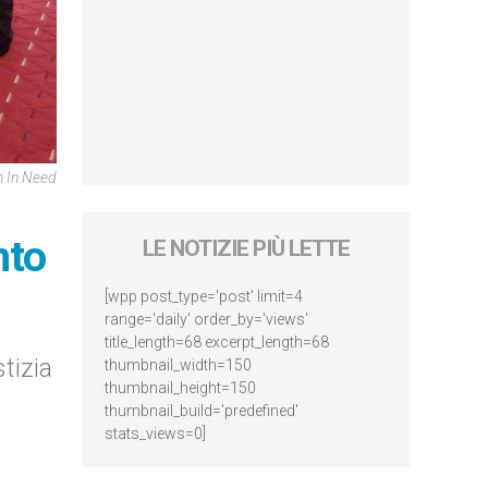
h In Need
nto
LE NOTIZIE PIÙ LETTE
[wpp post_type='post' limit=4
range='daily' order_by='views'
title_length=68 excerpt_length=68
tizia
thumbnail_width=150
thumbnail_height=150
thumbnail_build='predefined'
stats_views=0]