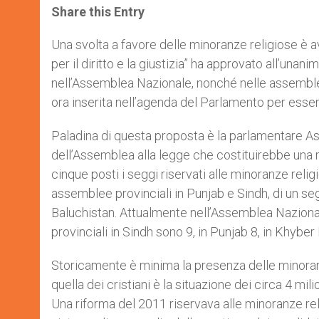
t
s
e
t
r
Share this Entry
s
e
b
t
e
A
n
o
e
p
g
o
r
Una svolta a favore delle minoranze religiose è 
p
e
k
per il diritto e la giustizia” ha approvato all’una
r
nell’Assemblea Nazionale, nonché nelle assemble
ora inserita nell’agenda del Parlamento per esser
Paladina di questa proposta è la parlamentare As
dell’Assemblea alla legge che costituirebbe una 
cinque posti i seggi riservati alle minoranze reli
assemblee provinciali in Punjab e Sindh, di un s
Baluchistan. Attualmente nell’Assemblea Nazional
provinciali in Sindh sono 9, in Punjab 8, in Khybe
Storicamente è minima la presenza delle minoran
quella dei cristiani è la situazione dei circa 4 mil
Una riforma del 2011 riservava alle minoranze re