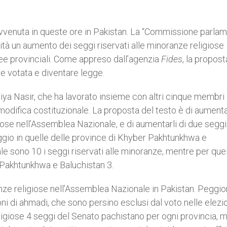
avvenuta in queste ore in Pakistan. La “Commissione parla
nimità un aumento dei seggi riservati alle minoranze religiose
e provinciali. Come appreso dall’agenzia
Fides
, la propost
e votata e diventare legge.
iya Nasir, che ha lavorato insieme con altri cinque membri
modifica costituzionale. La proposta del testo è di aumenta
giose nell’Assemblea Nazionale, e di aumentarli di due seggi
eggio in quelle delle province di Khyber Pakhtunkhwa e
e sono 10 i seggi riservati alle minoranze, mentre per que
r Pakhtunkhwa e Baluchistan 3.
ze religiose nell’Assemblea Nazionale in Pakistan. Peggio
ioni di ahmadi, che sono persino esclusi dal voto nelle elezio
ligiose 4 seggi del Senato pachistano per ogni provincia, 