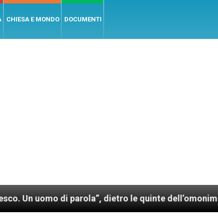
A
CHIESA E MONDO
DOCUMENTI
parola”, dietro le quinte dell’omonimo film di Wim We