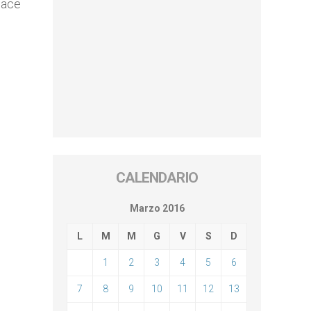
icace
CALENDARIO
Marzo 2016
L
M
M
G
V
S
D
1
2
3
4
5
6
7
8
9
10
11
12
13