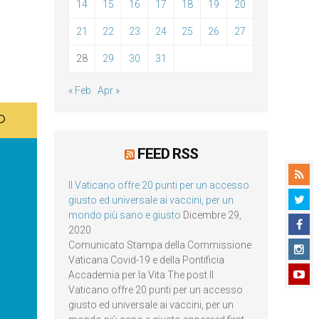
14
15
16
17
18
19
20
21
22
23
24
25
26
27
28
29
30
31
« Feb
Apr »
FEED RSS
Il Vaticano offre 20 punti per un accesso
giusto ed universale ai vaccini, per un
mondo più sano e giusto
Dicembre 29,
2020
Comunicato Stampa della Commissione
Vaticana Covid-19 e della Pontificia
Accademia per la Vita The post Il
Vaticano offre 20 punti per un accesso
giusto ed universale ai vaccini, per un