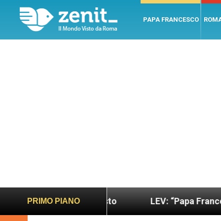
PAPA FRANCESCO
ROM
ano e giusto
LEV: “Papa Francesco. Un uomo di 
PRIMO PIANO