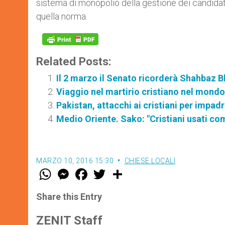
sistema di monopolio della gestione dei candidati 
quella norma.
Related Posts:
Il 2 marzo il Senato ricorderà Shahbaz B
Viaggio nel martirio cristiano nel mondo
Pakistan, attacchi ai cristiani per impadr
Medio Oriente. Sako: "Cristiani usati co
MARZO 10, 2016 15:30
CHIESE LOCALI
W
M
F
T
S
h
e
a
w
h
a
s
c
i
a
t
s
e
t
r
Share this Entry
s
e
b
t
e
A
n
o
e
p
g
o
r
ZENIT Staff