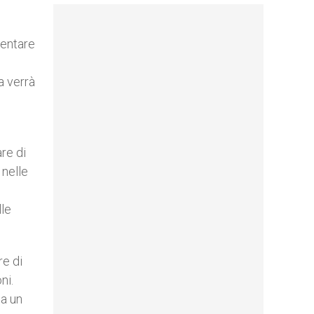
mentare
a verrà
re di
 nelle
lle
re di
ni.
ma un