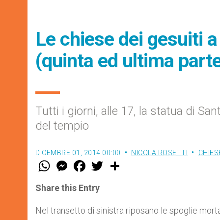
Le chiese dei gesuiti 
(quinta ed ultima part
Tutti i giorni, alle 17, la statua di Sa
del tempio
DICEMBRE 01, 2014 00:00
NICOLA ROSETTI
CHIES
W
M
F
T
S
h
e
a
w
h
a
s
c
i
a
t
s
e
t
r
Share this Entry
s
e
b
t
e
A
n
o
e
p
g
o
r
Nel transetto di sinistra riposano le spoglie morta
p
e
k