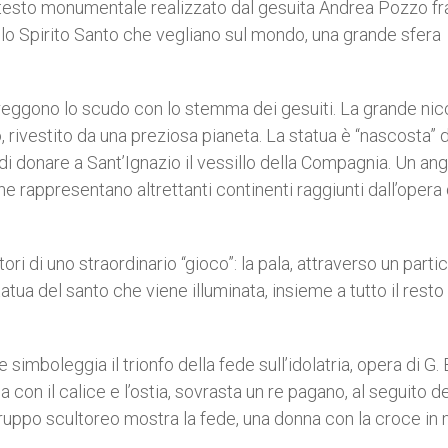
ntesto monumentale realizzato dal gesuita Andrea Pozzo fra
 e lo Spirito Santo che vegliano sul mondo, una grande sfera
eggono lo scudo con lo stemma dei gesuiti. La grande nic
o, rivestito da una preziosa pianeta. La statua è “nascosta” 
 di donare a Sant’Ignazio il vessillo della Compagnia. Un an
he rappresentano altrettanti continenti raggiunti dall’opera 
tori di uno straordinario “gioco”: la pala, attraverso un parti
ua del santo che viene illuminata, insieme a tutto il resto 
imboleggia il trionfo della fede sull’idolatria, opera di G. 
n il calice e l’ostia, sovrasta un re pagano, al seguito de
ro gruppo scultoreo mostra la fede, una donna con la croce in