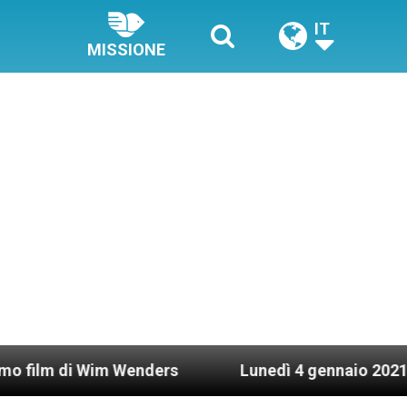
IT
MISSIONE
 Wim Wenders
Lunedì 4 gennaio 2021: Possesso c