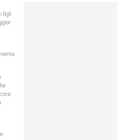
 figli
ggior
esenta
e
che
ncora
i
e.