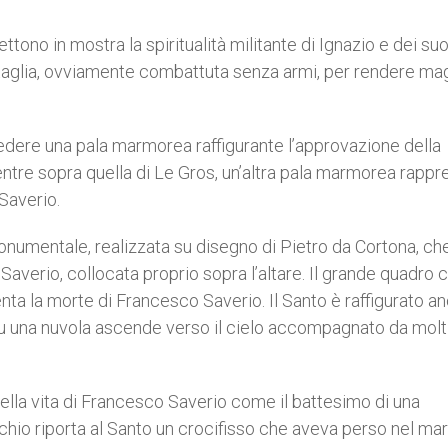
tono in mostra la spiritualità militante di Ignazio e dei suoi
ttaglia, ovviamente combattuta senza armi, per rendere ma
ere una pala marmorea raffigurante l’approvazione della
ntre sopra quella di Le Gros, un’altra pala marmorea rappr
Saverio.
onumentale, realizzata su disegno di Pietro da Cortona, ch
Saverio, collocata proprio sopra l’altare. Il grande quadro 
enta la morte di Francesco Saverio. Il Santo è raffigurato a
su una nuvola ascende verso il cielo accompagnato da molt
ella vita di Francesco Saverio come il battesimo di una
chio riporta al Santo un crocifisso che aveva perso nel mar