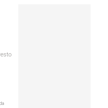
 resto
 da