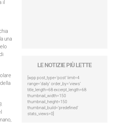
 il
chia
da una
gelo
di
LE NOTIZIE PIÙ LETTE
colare
[wpp post_type='post' limit=4
della
range='daily' order_by='views'
title_length=68 excerpt_length=68
thumbnail_width=150
thumbnail_height=150
B.
thumbnail_build='predefined'
l
stats_views=0]
 mano,