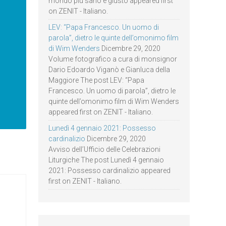
mondo più sano e giusto appeared first
on ZENIT - Italiano.
LEV: “Papa Francesco. Un uomo di
parola”, dietro le quinte dell’omonimo film
di Wim Wenders
Dicembre 29, 2020
Volume fotografico a cura di monsignor
Dario Edoardo Viganò e Gianluca della
Maggiore The post LEV: “Papa
Francesco. Un uomo di parola”, dietro le
quinte dell’omonimo film di Wim Wenders
appeared first on ZENIT - Italiano.
Lunedì 4 gennaio 2021: Possesso
cardinalizio
Dicembre 29, 2020
Avviso dell’Ufficio delle Celebrazioni
Liturgiche The post Lunedì 4 gennaio
2021: Possesso cardinalizio appeared
first on ZENIT - Italiano.