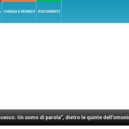
A
CHIESA E MONDO
DOCUMENTI
omo di parola”, dietro le quinte dell’omonimo film di