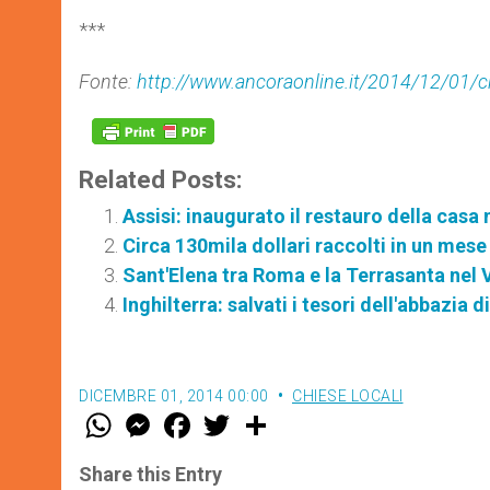
***
Fonte:
http://www.ancoraonline.it/2014/12/01/ch
Related Posts:
Assisi: inaugurato il restauro della casa
Circa 130mila dollari raccolti in un mes
Sant'Elena tra Roma e la Terrasanta nel 
Inghilterra: salvati i tesori dell'abbazia
DICEMBRE 01, 2014 00:00
CHIESE LOCALI
W
M
F
T
S
h
e
a
w
h
a
s
c
i
a
t
s
e
t
r
Share this Entry
s
e
b
t
e