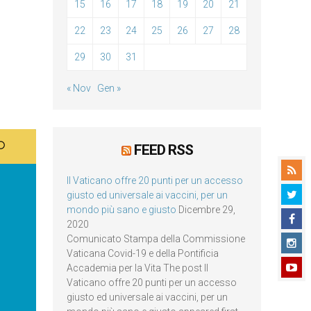
15
16
17
18
19
20
21
22
23
24
25
26
27
28
29
30
31
« Nov
Gen »
FEED RSS
Il Vaticano offre 20 punti per un accesso
giusto ed universale ai vaccini, per un
mondo più sano e giusto
Dicembre 29,
2020
Comunicato Stampa della Commissione
Vaticana Covid-19 e della Pontificia
Accademia per la Vita The post Il
Vaticano offre 20 punti per un accesso
giusto ed universale ai vaccini, per un