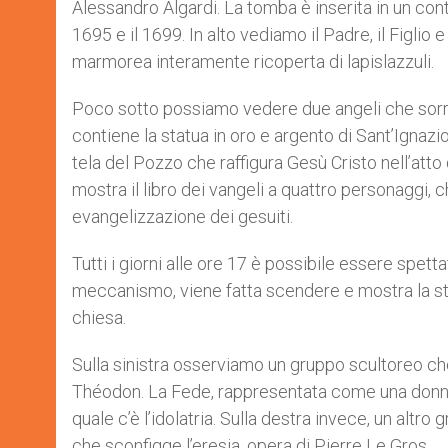
Alessandro Algardi. La tomba è inserita in un co
r
1695 e il 1699. In alto vediamo il Padre, il Figlio
marmorea interamente ricoperta di lapislazzuli.
Poco sotto possiamo vedere due angeli che sorr
contiene la statua in oro e argento di Sant’Ignazi
tela del Pozzo che raffigura Gesù Cristo nell’atto
mostra il libro dei vangeli a quattro personaggi, c
evangelizzazione dei gesuiti.
Tutti i giorni alle ore 17 è possibile essere spetta
meccanismo, viene fatta scendere e mostra la stat
chiesa.
Sulla sinistra osserviamo un gruppo scultoreo che s
Théodon. La Fede, rappresentata come una donna co
quale c’è l’idolatria. Sulla destra invece, un alt
che sconfigge l’eresia, opera di Pierre Le Gros.