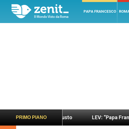
PAPA FRANCESCO
ROM
o più sano e giusto
LEV: “Papa Francesco. Un u
PRIMO PIANO