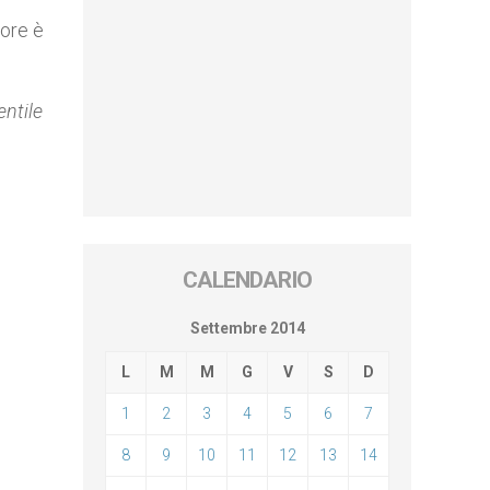
nore è
entile
CALENDARIO
Settembre 2014
L
M
M
G
V
S
D
1
2
3
4
5
6
7
8
9
10
11
12
13
14