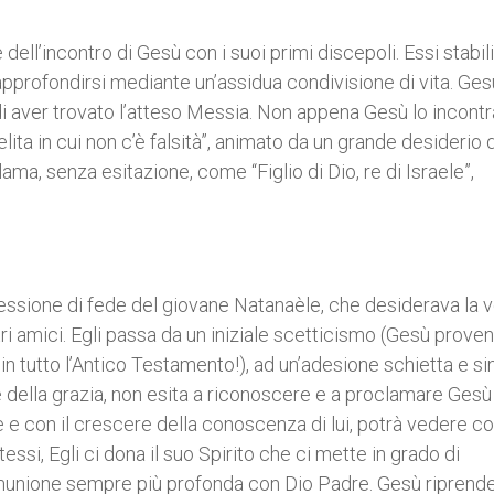
 dell’incontro di Gesù con i suoi primi discepoli. Essi stabi
approfondirsi mediante un’assidua condivisione di vita. Ges
di aver trovato l’atteso Messia. Non appena Gesù lo incontra
elita in cui non c’è falsità”, animato da un grande desiderio d
ama, senza esitazione, come “Figlio di Dio, re di Israele”,
ssione di fede del giovane Natanaèle, che desiderava la 
ri amici. Egli passa da un iniziale scetticismo (Gesù proven
in tutto l’Antico Testamento!), ad un’adesione schietta e si
 della grazia, non esita a riconoscere e a proclamare Gesù 
e e con il crescere della conoscenza di lui, potrà vedere c
essi, Egli ci dona il suo Spirito che ci mette in grado di
unione sempre più profonda con Dio Padre. Gesù riprend