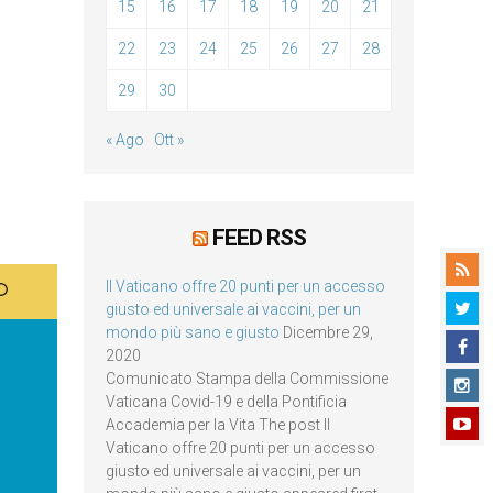
15
16
17
18
19
20
21
22
23
24
25
26
27
28
29
30
« Ago
Ott »
FEED RSS
Il Vaticano offre 20 punti per un accesso
giusto ed universale ai vaccini, per un
mondo più sano e giusto
Dicembre 29,
2020
Comunicato Stampa della Commissione
Vaticana Covid-19 e della Pontificia
Accademia per la Vita The post Il
Vaticano offre 20 punti per un accesso
giusto ed universale ai vaccini, per un