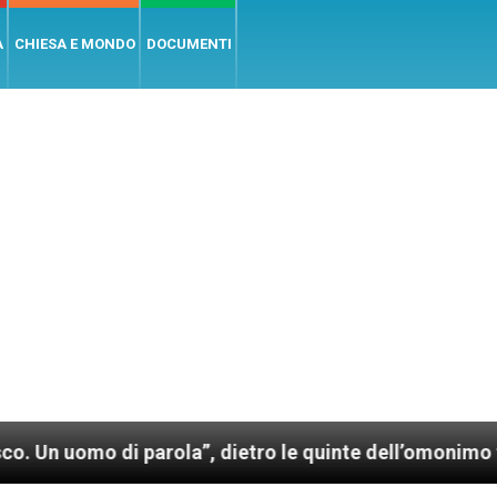
A
CHIESA E MONDO
DOCUMENTI
 di parola”, dietro le quinte dell’omonimo film di Wi