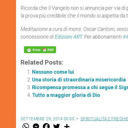
Ricorda che il Vangelo non si annuncia per via di 
la prova più credibile che il mondo si aspetta da 
Meditazione a cura di mons. Oscar Cantoni, vesco
concessione di
Edizioni ART
. Per abbonamenti
in
Related Posts:
Nessuno come lui
Una storia di straordinaria misericordia
Ricompensa promessa a chi segue il Sig
Tutto a maggior gloria di Dio
SETTEMBRE 29, 2014 00:00
SPIRITUALITÀ E PREGHI
W
M
F
T
S