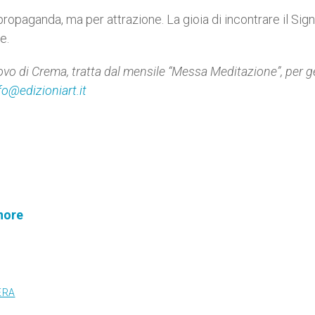
propaganda, ma per attrazione. La gioia di incontrare il Sig
te.
vo di Crema, tratta dal mensile “Messa Meditazione”, per g
fo@edizioniart.it
nore
ERA