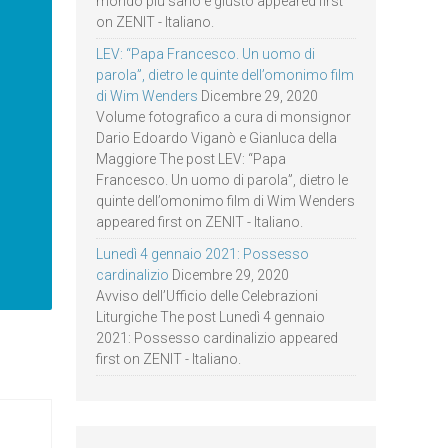
mondo più sano e giusto appeared first
on ZENIT - Italiano.
LEV: “Papa Francesco. Un uomo di
parola”, dietro le quinte dell’omonimo film
di Wim Wenders
Dicembre 29, 2020
Volume fotografico a cura di monsignor
Dario Edoardo Viganò e Gianluca della
Maggiore The post LEV: “Papa
Francesco. Un uomo di parola”, dietro le
quinte dell’omonimo film di Wim Wenders
appeared first on ZENIT - Italiano.
Lunedì 4 gennaio 2021: Possesso
cardinalizio
Dicembre 29, 2020
Avviso dell’Ufficio delle Celebrazioni
Liturgiche The post Lunedì 4 gennaio
2021: Possesso cardinalizio appeared
first on ZENIT - Italiano.