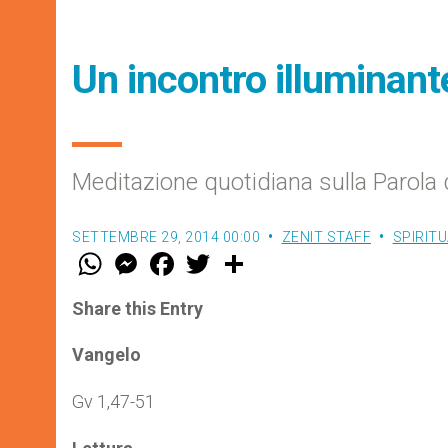
Un incontro illuminant
Meditazione quotidiana sulla Parola 
SETTEMBRE 29, 2014 00:00
ZENIT STAFF
SPIRITU
W
M
F
T
S
h
e
a
w
h
a
s
c
i
a
t
s
e
t
r
Share this Entry
s
e
b
t
e
A
n
o
e
p
g
o
r
Vangelo
p
e
k
r
Gv 1,47-51