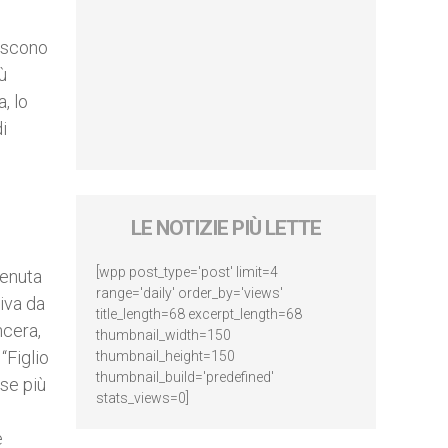
liscono
ù
, lo
i
LE NOTIZIE PIÙ LETTE
[wpp post_type='post' limit=4
venuta
range='daily' order_by='views'
iva da
title_length=68 excerpt_length=68
ncera,
thumbnail_width=150
“Figlio
thumbnail_height=150
thumbnail_build='predefined'
ose più
stats_views=0]
e