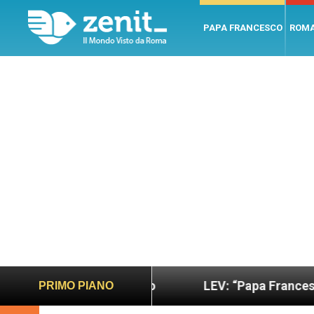
PAPA FRANCESCO
ROM
iù sano e giusto
LEV: “Papa Francesco. Un uomo
PRIMO PIANO