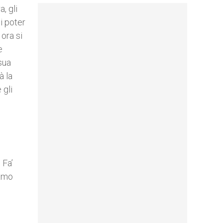
, gli
i poter
 ora si
e
sua
à la
 gli
 Fa’
iamo