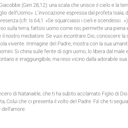
Giacobbe (Gen 28,12): una scala che unisce il cielo e la terra
glio dell’Uomo». L’invocazione espressa dal profeta Isaìa, d
esenza (cfr. Is 64,1: «Se squarciassi i cieli e scendessi…»)
sceso sulla terra, fattosi uomo come noi, permette una piena 
è il nostro mediatore. Se vuoi incontrare Dio, conoscere la 
arola vivente. Immagine del Padre, mostra con la sua umanit
mini. Si china sulle ferite di ogni uomo, lo libera dal male e
tano e irraggiungibile, ma reso vicino dalla adorabile sua
incero di Natanaèle, che ti ha subito acclamato Figlio di Dio.
a, Colui che ci presenta il volto del Padre. Fa’ che ti segu
e dell’amore.