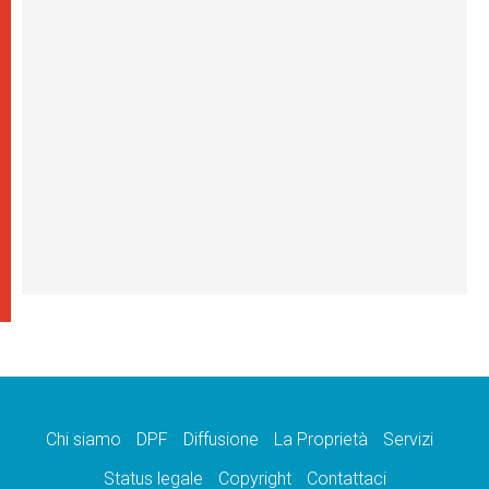
Chi siamo
DPF
Diffusione
La Proprietà
Servizi
Status legale
Copyright
Contattaci