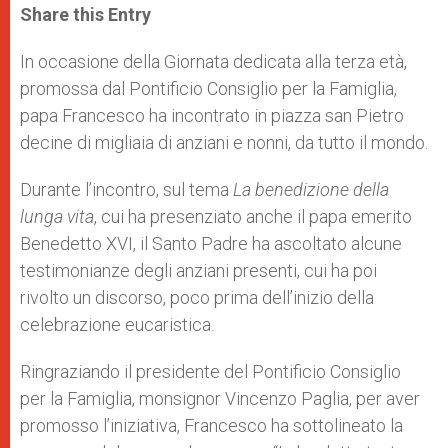
t
s
e
t
r
Share this Entry
s
e
b
t
e
A
n
o
e
p
g
o
r
In occasione della Giornata dedicata alla terza età,
p
e
k
promossa dal Pontificio Consiglio per la Famiglia,
r
papa Francesco ha incontrato in piazza san Pietro
decine di migliaia di anziani e nonni, da tutto il mondo.
Durante l’incontro, sul tema
La benedizione della
lunga vita
, cui ha presenziato anche il papa emerito
Benedetto XVI, il Santo Padre ha ascoltato alcune
testimonianze degli anziani presenti, cui ha poi
rivolto un discorso, poco prima dell’inizio della
celebrazione eucaristica.
Ringraziando il presidente del Pontificio Consiglio
per la Famiglia, monsignor Vincenzo Paglia, per aver
promosso l’iniziativa, Francesco ha sottolineato la