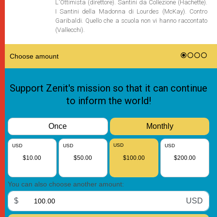
L'Ottimista (direttore). Santini da Collezione (Hachette).
I Santini della Madonna di Lourdes (McKay). Contro
Garibaldi. Quello che a scuola non vi hanno raccontato
(Vallecchi).