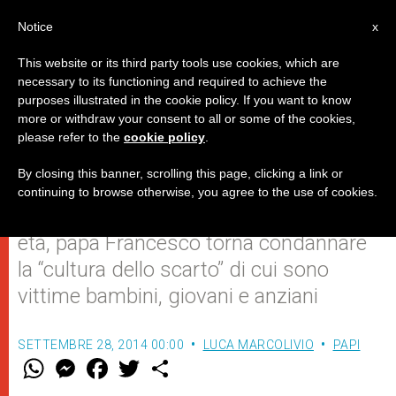
IT
Notice
x
This website or its third party tools use cookies, which are
necessary to its functioning and required to achieve the
purposes illustrated in the cookie policy. If you want to know
"La vecchiaia è un tempo di
more or withdraw your consent to all or some of the cookies,
please refer to the
cookie policy
.
grazia"
By closing this banner, scrolling this page, clicking a link or
continuing to browse otherwise, you agree to the use of cookies.
Durante la Giornata dedicata alla terza
età, papa Francesco torna condannare
la “cultura dello scarto” di cui sono
vittime bambini, giovani e anziani
SETTEMBRE 28, 2014 00:00
LUCA MARCOLIVIO
PAPI
W
M
F
T
S
h
e
a
w
h
a
s
c
i
a