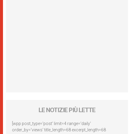
LE NOTIZIE PIÙ LETTE
[wpp post_type='post' limit=4 range='daily'
order_by='views' title_length=68 excerpt_length=68