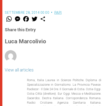
SETTEMBRE 28, 2014 00:00
PAPI
W
M
F
T
S
h
e
a
w
h
a
s
c
i
a
t
s
e
t
r
Share this Entry
s
e
b
t
e
A
n
o
e
p
g
o
r
Luca Marcolivio
p
e
k
r
View all articles
Roma, Italia Laurea in Scienze Politiche. Diploma di
Specializzazione in Giornalismo. La Provincia Pavese.
Radiocor - Il Sole 24 Ore. Il Giornale di Ostia. Ostia Oggi.
Ostia Città (direttore). Eur Oggi. Messa e Meditazione.
Sacerdos. Destra Italiana. Corrispondenza Romana.
Radici Cristiane. Agenzia Sanitaria Italiana.