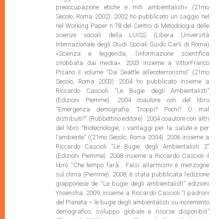
preoccupazione etiche e miti ambientalisti» (21mo
Secolo, Roma 2002). 2002 ho pubblicato un saggio nel
nel Working Paper n.78 del Centro di Metodologia delle
scienze sociali della LUISS (Libera Università
Internazionale degli Studi Sociali Guido Carli di Roma)
«Scienza e leggenda, l’informazione scientifica
snobbata dai media». 2003 insieme a VittorFranco
Pisano il volume “Da Seattle all’ecoterrorismo” (21mo
Secolo, Roma 2003). 2004 ho pubblicato insieme a
Riccardo Cascioli “Le Bugie degli Ambientalisti”
(Edizioni Piemme). 2004 coautore con del libro
“Emergenza demografia. Troppi? Pochi? O mal
distribuiti?” (Rubbettino editore). 2004 coautore con altri
del libro “Biotecnologie, i vantaggi per la salute e per
l’ambiente” ((21mo Secolo, Roma 2004). 2006 insieme a
Riccardo Cascioli “Le Bugie degli Ambientalisti 2”
(Edizioni Piemme). 2008 insieme a Riccardo Cascioli il
libro “Che tempo farà… Falsi allarmismi e menzogne
sul clima (Piemme). 2008, è stata pubblicata l’edizione
giapponese de “Le bugie degli ambientalisti” edizioni
Yosensha. 2009. insieme a Riccardo Cascioli “I padroni
del Pianeta – le bugie degli ambientalisti su incremento
demografico, sviluppo globale e risorse disponibili”