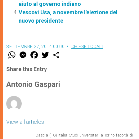
aiuto al governo indiano
Vescovi Usa, a novembre l'elezione del
nuovo presidente
SETTEMBRE 27, 2014 00:00
CHIESE LOCALI
W
M
F
T
S
h
e
a
w
h
a
s
c
i
a
t
s
e
t
r
Share this Entry
s
e
b
t
e
A
n
o
e
p
g
o
r
Antonio Gaspari
p
e
k
r
View all articles
Cascia (PG) Italia Studi universitari a Torino facoltà di