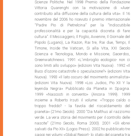
Scienze Politiche. Nel 1998 Premio della Fondazione
Vittoria Quarenghi con la motivazione di «Aver
contribuito alla diffusione della cultura della vita». Il 16
novembre del 2006 ho ricevuto il premio internazionale
“Padre Pio di Pietrelcina” per la “Indiscutibile
professionalità e per la capacità discreta di fare
cultura”. Il Messaggero, Il Foglio, Avvenire, Il Giornale del
Popolo (Lugano), La Razon, Rai tre, Rai due, Tempi, Il
Timone, Inside the Vatican, Si alla Vita, XXI Secolo
Scienza e Tecnologia, Mondo e Missione, Sacerdos,
Greenwatchnews. 1991 «L'imbroglio ecologico- non ci
sono limiti allo sviluppo» (edizioni Vita Nuova) . 1992 «Il
Buco d'ozono catastrofe o speculazione?» (edizioni Vita
Nuova). 1993 «Il lato oscuro del movimento animalista»
(edizioni Vita Nuova). 1998 «Los Judios, Pio XII Y la
leyenda Negra» Pubblicato da Planeta in Spagna.
1999 «Nascosti in convento» (Ancora 1999). 1999
insieme a Roberto Irsuti il volume: «Troppo caldo o
troppo freddo? - la favola del riscaldamento del
pianeta» (21mo Secolo). 2000 “Da Malthus al razzismo
verde. La vera storia del movimento per il controllo delle
nascite” (21mo Secolo, Roma 2000). 2001 «Gli ebrei
salvati da Pio XII» (Logos Press). 2002 ho pubblicato tre
saggi nei volumi «Global Report- lo stato del pianeta tra