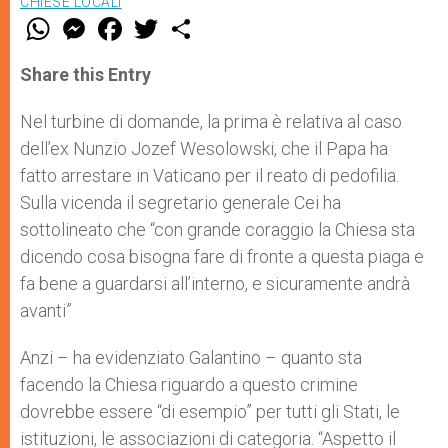
CHIESE LOCALI
W
M
F
T
S
h
e
a
w
h
a
s
c
i
a
t
s
e
t
r
Share this Entry
s
e
b
t
e
A
n
o
e
p
g
o
r
Nel turbine di domande, la prima è relativa al caso
p
e
k
dell’ex Nunzio Jozef Wesolowski, che il Papa ha
r
fatto arrestare in Vaticano per il reato di pedofilia.
Sulla vicenda il segretario generale Cei ha
sottolineato che “con grande coraggio la Chiesa sta
dicendo cosa bisogna fare di fronte a questa piaga e
fa bene a guardarsi all’interno, e sicuramente andrà
avanti”
Anzi – ha evidenziato Galantino – quanto sta
facendo la Chiesa riguardo a questo crimine
dovrebbe essere “di esempio” per tutti gli Stati, le
istituzioni, le associazioni di categoria. “Aspetto il