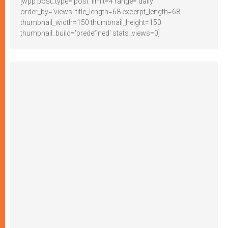
[wpp post_type='post' limit=4 range='daily'
order_by='views' title_length=68 excerpt_length=68
thumbnail_width=150 thumbnail_height=150
thumbnail_build='predefined' stats_views=0]