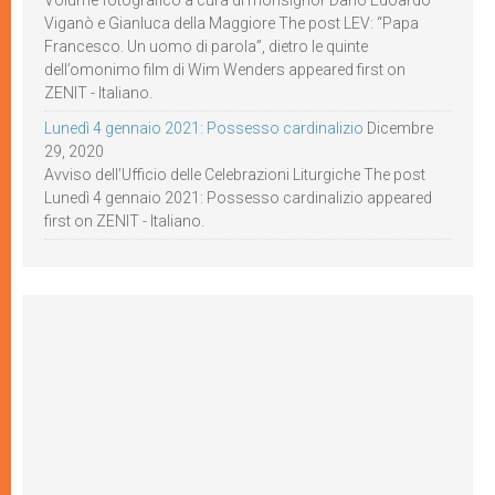
Volume fotografico a cura di monsignor Dario Edoardo
Viganò e Gianluca della Maggiore The post LEV: “Papa
Francesco. Un uomo di parola”, dietro le quinte
dell’omonimo film di Wim Wenders appeared first on
ZENIT - Italiano.
Lunedì 4 gennaio 2021: Possesso cardinalizio
Dicembre
29, 2020
Avviso dell’Ufficio delle Celebrazioni Liturgiche The post
Lunedì 4 gennaio 2021: Possesso cardinalizio appeared
first on ZENIT - Italiano.