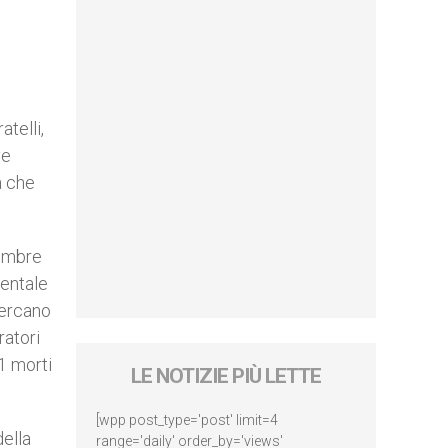
telli,
ve
a che
tembre
mentale
cercano
ratori
81 morti
LE NOTIZIE PIÙ LETTE
[wpp post_type='post' limit=4
della
range='daily' order_by='views'