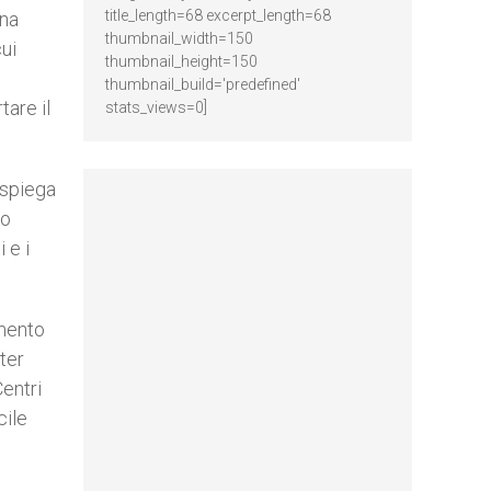
title_length=68 excerpt_length=68
una
thumbnail_width=150
cui
thumbnail_height=150
thumbnail_build='predefined'
tare il
stats_views=0]
 spiega
to
 e i
amento
ter
Centri
cile