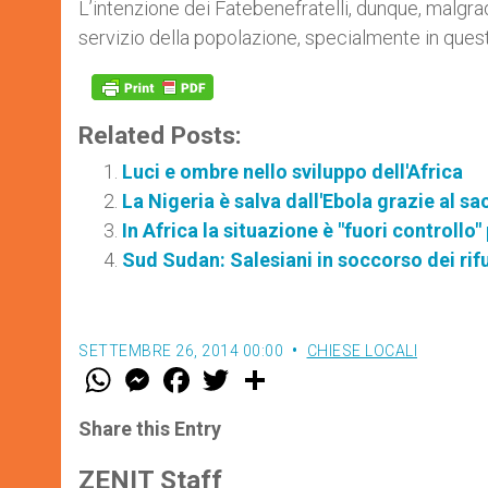
L’intenzione dei Fatebenefratelli, dunque, malgrado
servizio della popolazione, specialmente in ques
Related Posts:
Luci e ombre nello sviluppo dell'Africa
La Nigeria è salva dall'Ebola grazie al sa
In Africa la situazione è "fuori controllo"
Sud Sudan: Salesiani in soccorso dei rif
SETTEMBRE 26, 2014 00:00
CHIESE LOCALI
W
M
F
T
S
h
e
a
w
h
a
s
c
i
a
t
s
e
t
r
Share this Entry
s
e
b
t
e
A
n
o
e
p
g
o
r
ZENIT Staff