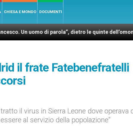
A
CHIESA E MONDO
DOCUMENTI
 uomo di parola”, dietro le quinte dell’omonimo film 
d il frate Fatebenefratelli
scorsi
ratto il virus in Sierra Leone dove operava
 essere al servizio della popolazione”