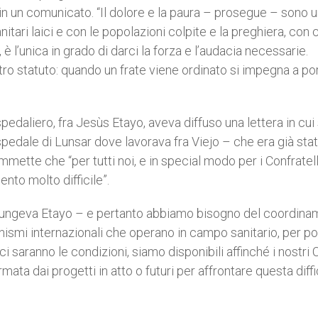
n un comunicato. “Il dolore e la paura – prosegue – sono 
tari laici e con le popolazioni colpite e la preghiera, con 
è l’unica in grado di darci la forza e l’audacia necessarie.
ro statuto: quando un frate viene ordinato si impegna a por
spedaliero, fra Jesùs Etayo, aveva diffuso una lettera in cui
pedale di Lunsar dove lavorava fra Viejo – che era già sta
mmette che “per tutti noi, e in special modo per i Confratelli
nto molto difficile”.
ggiungeva Etayo – e pertanto abbiamo bisogno del coordin
anismi internazionali che operano in campo sanitario, per po
i saranno le condizioni, siamo disponibili affinché i nostri 
mata dai progetti in atto o futuri per affrontare questa diffi