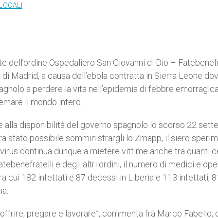
LOCALI
ate dell’ordine Ospedaliero San Giovanni di Dio – Fatebenefra
 di Madrid, a causa dell’ebola contratta in Sierra Leone do
agnolo a perdere la vita nell’epidemia di febbre emorragic
remare il mondo intero.
ie alla disponibilità del governo spagnolo lo scorso 22 set
era stato possibile somministrargli lo Zmapp, il siero speri
 virus continua dunque a mietere vittime anche tra quanti 
tebenefratelli e degli altri ordini, il numero di medici e ope
ra cui 182 infettati e 87 decessi in Liberia e 113 infettati, 
ma.
soffrire, pregare e lavorare”, commenta frà Marco Fabello, 