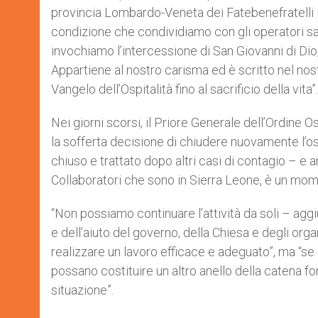
provincia Lombardo-Veneta dei Fatebenefratelli i
condizione che condividiamo con gli operatori sani
invochiamo l’intercessione di San Giovanni di Dio, 
Appartiene al nostro carisma ed è scritto nel nost
Vangelo dell’Ospitalità fino al sacrificio della vita”.
Nei giorni scorsi, il Priore Generale dell’Ordine O
la sofferta decisione di chiudere nuovamente l’os
chiuso e trattato dopo altri casi di contagio – e a
Collaboratori che sono in Sierra Leone, è un mome
“Non possiamo continuare l’attività da soli – a
e dell’aiuto del governo, della Chiesa e degli org
realizzare un lavoro efficace e adeguato”, ma “se c
possano costituire un altro anello della catena for
situazione”.