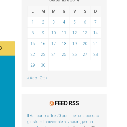
Settembre 2014
L
M
M
G
V
S
D
1
2
3
4
5
6
7
8
9
10
11
12
13
14
15
16
17
18
19
20
21
22
23
24
25
26
27
28
29
30
« Ago
Ott »
FEED RSS
Il Vaticano offre 20 punti per un accesso
giusto ed universale ai vaccini, per un