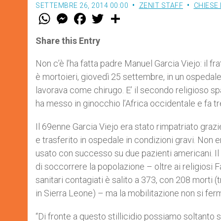
SETTEMBRE 26, 2014 00:00
ZENIT STAFF
CHIESE 
W
M
F
T
S
h
e
a
w
h
a
s
c
i
a
t
s
e
t
r
Share this Entry
s
e
b
t
e
A
n
o
e
p
g
o
r
Non c’è l’ha fatta padre Manuel Garcia Viejo: il fr
p
e
k
è mortoieri, giovedì 25 settembre, in un ospedale
r
lavorava come chirugo. E’ il secondo religioso sp
ha messo in ginocchio l’Africa occidentale e fa t
Il 69enne Garcia Viejo era stato rimpatriato graz
e trasferito in ospedale in condizioni gravi. Non 
usato con successo su due pazienti americani. Il
di soccorrere la popolazione – oltre ai religiosi Fa
sanitari contagiati è salito a 373, con 208 morti (t
in Sierra Leone) – ma la mobilitazione non si fer
“Di fronte a questo stillicidio possiamo soltanto 