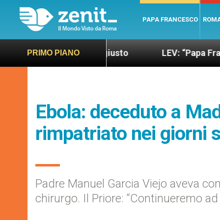
PAPA FRANCESCO
ROM
ondo più sano e giusto
LEV: “Papa Francesco. Un
PRIMO PIANO
Ebola: deceduto a Madri
rimpatriato nei giorni 
Padre Manuel Garcia Viejo aveva cont
chirurgo. Il Priore: “Continueremo ad