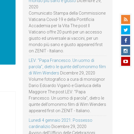
mondo più sano e giusto
Dicembre 29,
2020
Comunicato Stampa della Commissione
Vaticana Covid-19 e della Pontificia
Accademia per la Vita The post Il
Vaticano offre 20 punti per un accesso
giusto ed universale ai vaccini, per un
mondo più sano e giusto appeared first
on ZENIT - Italiano.
LEV: “Papa Francesco. Un uomo di
parola”, dietro le quinte dell’omonimo film
di Wim Wenders
Dicembre 29, 2020
Volume fotografico a cura di monsignor
Dario Edoardo Viganò e Gianluca della
Maggiore The post LEV: “Papa
Francesco. Un uomo di parola”, dietro le
quinte dell’omonimo film di Wim Wenders
appeared first on ZENIT - Italiano.
Lunedì 4 gennaio 2021: Possesso
cardinalizio
Dicembre 29, 2020
Avviso dell’Ufficio delle Celebrazioni