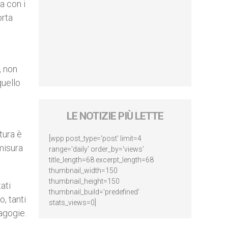
a con i
orta
, non
quello
LE NOTIZIE PIÙ LETTE
tura è
[wpp post_type='post' limit=4
 misura
range='daily' order_by='views'
title_length=68 excerpt_length=68
thumbnail_width=150
thumbnail_height=150
ati
thumbnail_build='predefined'
o, tanti
stats_views=0]
agogie.