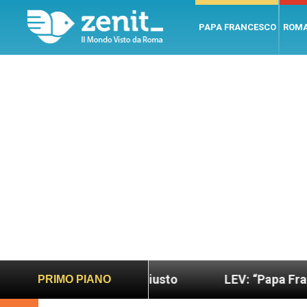
PAPA FRANCESCO
ROM
o più sano e giusto
LEV: “Papa Francesco. Un u
PRIMO PIANO