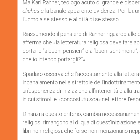
Ma Karl Rahner, teologo acuto di grande e discern
r
clichés
e la banale apparente evidenza. Per lui, un 
l’uomo a se stesso e al di là di se stesso.
Riassumendo il pensiero di Rahner riguardo alle c
afferma che «la letteratura religiosa deve fare ap
portarlo “a buoni pensieri” o a “buoni sentimenti”
che io intendo portargli?”».
Spadaro osserva che l’accostamento alla letterat
incanalamento nelle strettoie dell’indottrinament
un’esperienza di iniziazione all’interiorità e alla
in cui stimoli e «concostutuisca» nel lettore l’es
Dinanzi a questo criterio, cambia necessariamente l
religiosi rimangono al di qua di quest’iniziazione 
libri non-religiosi, che forse non menzionano nepp