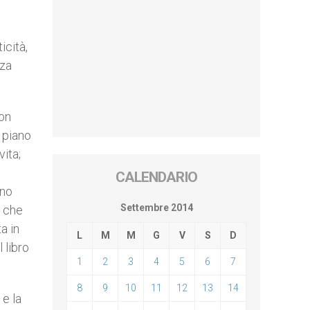
icità,
nza
Non
 piano
vita;
CALENDARIO
ono
Settembre 2014
, che
a in
L
M
M
G
V
S
D
 libro
1
2
3
4
5
6
7
8
9
10
11
12
13
14
 e la