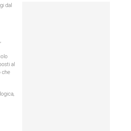
gi dal
,
colo
posti al
o che
logica,