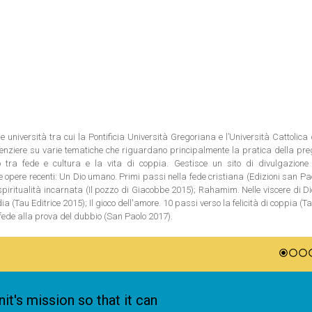
e università tra cui la Pontificia Università Gregoriana e l’Università Cattolica
erenziere su varie tematiche che riguardano principalmente la pratica della pre
to tra fede e cultura e la vita di coppia. Gestisce un sito di divulgazione 
 opere recenti: Un Dio umano. Primi passi nella fede cristiana (Edizioni san Pa
piritualità incarnata (Il pozzo di Giacobbe 2015); Rahamim. Nelle viscere di Dio
ia (Tau Editrice 2015); Il gioco dell'amore. 10 passi verso la felicità di coppia (Ta
a fede alla prova del dubbio (San Paolo 2017).