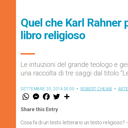
Quel che Karl Rahner p
libro religioso
Le intuizioni del grande teologo e 
una raccolta di tre saggi dal titolo “
SETTEMBRE 20, 2014 00:00
ROBERT CHEAIB
ARTE
W
M
F
T
S
h
e
a
w
h
a
s
c
i
a
t
s
e
t
r
Share this Entry
s
e
b
t
e
A
n
o
e
p
g
o
r
Cosa fa di un testo letterario un testo religioso?
p
e
k