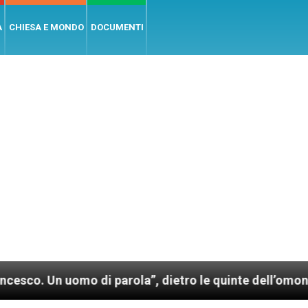
A
CHIESA E MONDO
DOCUMENTI
omo di parola”, dietro le quinte dell’omonimo film di