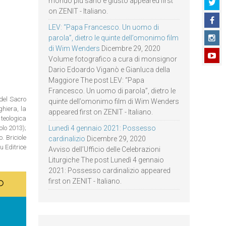
mondo più sano e giusto appeared first
on ZENIT - Italiano.
LEV: “Papa Francesco. Un uomo di
parola”, dietro le quinte dell’omonimo film
di Wim Wenders
Dicembre 29, 2020
Volume fotografico a cura di monsignor
Dario Edoardo Viganò e Gianluca della
Maggiore The post LEV: “Papa
Francesco. Un uomo di parola”, dietro le
 del Sacro
quinte dell’omonimo film di Wim Wenders
ghiera, la
appeared first on ZENIT - Italiano.
teologica
olo 2013);
Lunedì 4 gennaio 2021: Possesso
. Briciole
cardinalizio
Dicembre 29, 2020
u Editrice
Avviso dell’Ufficio delle Celebrazioni
Liturgiche The post Lunedì 4 gennaio
2021: Possesso cardinalizio appeared
first on ZENIT - Italiano.