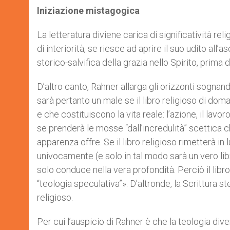
Iniziazione mistagogica
La letteratura diviene carica di significatività reli
di interiorità, se riesce ad aprire il suo udito al
storico-salvifica della grazia nello Spirito, prima
D’altro canto, Rahner allarga gli orizzonti sognan
sarà pertanto un male se il libro religioso di d
e che costituiscono la vita reale: l’azione, il lavo
se prenderà le mosse “dall’incredulità” scettica ch
apparenza offre. Se il libro religioso rimetterà in 
univocamente (e solo in tal modo sarà un vero libr
solo conduce nella vera profondità. Perciò il libr
“teologia speculativa”». D’altronde, la Scrittura s
religioso.
Per cui l’auspicio di Rahner è che la teologia diven