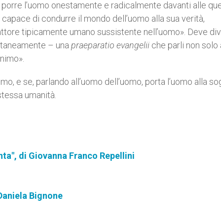
di porre l’uomo onestamente e radicalmente davanti alle que
 capace di condurre il mondo dell’uomo alla sua verità,
fattore tipicamente umano sussistente nell’uomo». Deve di
ontaneamente – una
praeparatio evangelii
che parli non solo 
onimo».
uomo, e se, parlando all’uomo dell’uomo, porta l’uomo alla sog
stessa umanità.
nta", di Giovanna Franco Repellini
i Daniela Bignone