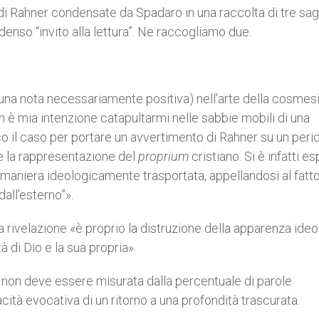
– di Rahner condensate da Spadaro in una raccolta di tre sag
denso “invito alla lettura”. Ne raccogliamo due.
una nota necessariamente positiva) nell’arte della cosmesi
Non è mia intenzione catapultarmi nelle sabbie mobili di una
oco il caso per portare un avvertimento di Rahner su un peri
e la rappresentazione del
proprium
cristiano. Si è infatti es
n maniera ideologicamente trasportata, appellandosi al fatt
all’esterno”».
a rivelazione «è proprio la distruzione della apparenza ideo
 di Dio e la sua propria».
ura non deve essere misurata dalla percentuale di parole
cità evocativa di un ritorno a una profondità trascurata.