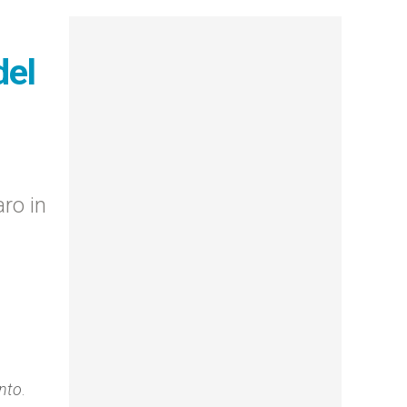
del
ro in
nto
.