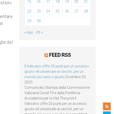
15
16
17
18
19
20
21
stioni
22
23
24
25
26
27
28
ventare
29
30
ai
« Ago
Ott »
lia del
FEED RSS
Il Vaticano offre 20 punti per un accesso
giusto ed universale ai vaccini, per un
mondo più sano e giusto
Dicembre 29,
2020
Comunicato Stampa della Commissione
Vaticana Covid-19 e della Pontificia
Accademia per la Vita The post Il
Vaticano offre 20 punti per un accesso
giusto ed universale ai vaccini, per un