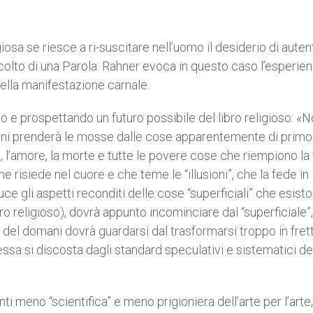
giosa se riesce a ri-suscitare nell’uomo il desiderio di autent
l’ascolto di una Parola. Rahner evoca in questo caso l’esperie
 della manifestazione carnale.
do e prospettando un futuro possibile del libro religioso: «
omani prenderà le mosse dalle cose apparentemente di primo
ro, l’amore, la morte e tutte le povere cose che riempiono la 
e risiede nel cuore e che teme le “illusioni”, che la fede in
luce gli aspetti reconditi delle cose “superficiali” che esist
o religioso), dovrà appunto incominciare dal “superficiale”
o del domani dovrà guardarsi dal trasformarsi troppo in frett
tessa si discosta dagli standard speculativi e sistematici del
ti meno “scientifica” e meno prigioniera dell’arte per l’arte,