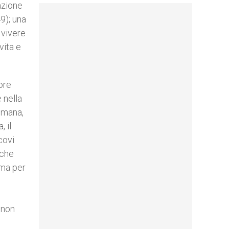
azione
9); una
 vivere
vita e
ore
 nella
 umana,
, il
covi
 che
 ma per
 non