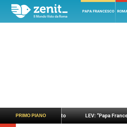
PAPA FRANCESCO
ROM
ù sano e giusto
LEV: “Papa Francesco. Un uomo 
PRIMO PIANO