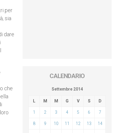
ri per
à, sia
di dare
i
l
e
CALENDARIO
i
co che
Settembre 2014
ella
L
M
M
G
V
S
D
i
loro
1
2
3
4
5
6
7
8
9
10
11
12
13
14