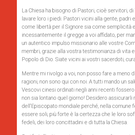
La Chiesa ha bisogno di Pastori, cioè servitori, d
lavare loro i piedi. Pastori vicini alla gente, padri
come libertà per il Signore sia come semplicità e 
incessantemente il gregge a voi affidato, per mant
un autentico impulso missionario alle vostre Co
membri, grazie alla vostra testimonianza di vita 
Popolo di Dio. Siate vicini ai vostri sacerdoti, cura
Mentre mi rivolgo a voi, non posso fare a meno di 
ragioni, non sono qui con noi. A tutti mando un s
Vescovi cinesi ordinati negli anni recenti fossero 
non sia lontano quel giorno! Desidero assicurarli 
dell’Episcopato mondiale perché, nella comune f
essere soli, più forte è la certezza che le loro so
fedeli, dei loro concittadini e di tutta la Chiesa.