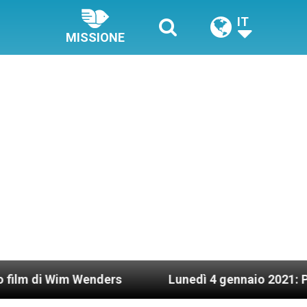
IT
MISSIONE
 Wenders
Lunedì 4 gennaio 2021: Possesso card