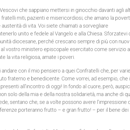
i Vescovi che sappiano mettersi in ginocchio davanti agli alt
 e fratelli miti, pazienti e misericordiosi; che amano la povert
austerità di vita. Voi siete chiamati a sorvegliare
enerlo unito e fedele al Vangelo e alla Chiesa. Sforzatevi 
munità diocesane, perché crescano sempre di più con nuov
e al vostro ministero episcopale esercitato come servizio a
te la vita religiosa, amate i poveri.
andare con il mio pensiero a quei Confratelli che, per vari
aluto fraterno e benedicente. Come vorrei, ad esempio, che 
presenti all’incontro di oggi! In fondo al cuore, però, auspi
non solo della mia e della nostra solidarietà, ma anche di qu
ede, sentano che, se a volte possono avere l’impressione d
fferenze porteranno frutto – e gran frutto! – per il bene dei 