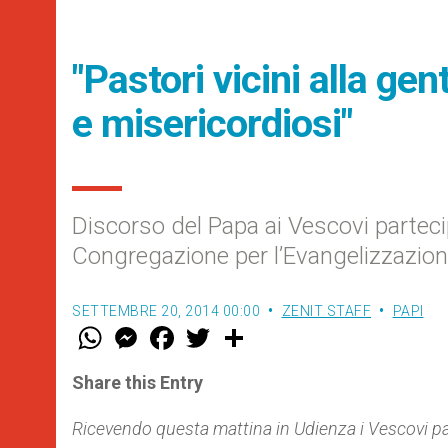
"Pastori vicini alla gent
e misericordiosi"
Discorso del Papa ai Vescovi parteci
Congregazione per l’Evangelizzazion
SETTEMBRE 20, 2014 00:00
ZENIT STAFF
PAPI
W
M
F
T
S
h
e
a
w
h
a
s
c
i
a
t
s
e
t
r
Share this Entry
s
e
b
t
e
A
n
o
e
p
g
o
r
Ricevendo questa mattina in Udienza i Vescovi pa
p
e
k