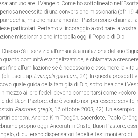
sa: annunciare il Vangelo. Come ho sottolineato nell’Esort
imperiosa necessità di una conversione missionaria (cfr 19-4
parrocchia, ma che naturalmente i Pastori sono chiamati a
ese particolari. Pertanto vi incoraggio a ordinare la vostra 
zione missionaria che interpella oggi il Popolo di Dio.
Chiesa c’è il servizio all’umanità, a imitazione del suo Sign
, in quanto comunità evangelizzatrice, è chiamata a crescere
rsi fino all’umiliazione se è necessario e assumere la vita
(cfr Esort. ap.
Evangelii gaudium,
24). In questa prospettiva
covo quale guida della famiglia di Dio, sottolinea che i Ves
ori in mezzo ai loro fedeli devono comportarsi come «coloro
io del Buon Pastore, che è venuto non per essere servito,
postsin.
Pastores gregis
, 16 ottobre 2003, 42). Un esempio
 Martiri coreani, Andrea Kim Taegŏn, sacerdote, Paolo Chŏng
briamo proprio oggi. Ancorati in Cristo, Buon Pastore, essi
ngelo, di cui erano dispensatori fedeli e testimoni eroici.