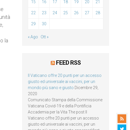
15
16
17
18
19
20
21
se
22
23
24
25
26
27
28
unità
29
30
e,
« Ago
Ott »
o la
FEED RSS
Il Vaticano offre 20 punti per un accesso
giusto ed universale ai vaccini, per un
mondo più sano e giusto
Dicembre 29,
2020
Comunicato Stampa della Commissione
Vaticana Covid-19 e della Pontificia
Accademia per la Vita The post Il
Vaticano offre 20 punti per un accesso
giusto ed universale ai vaccini, per un