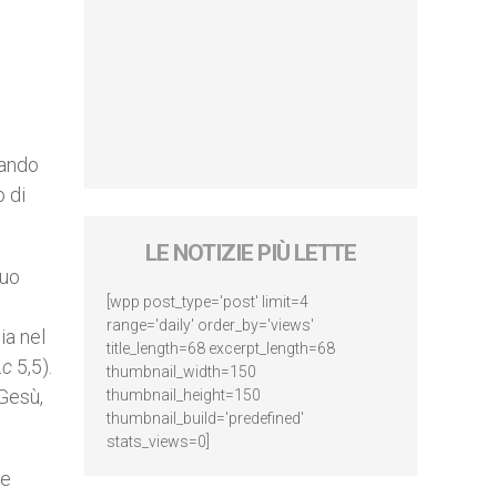
nando
o di
LE NOTIZIE PIÙ LETTE
suo
[wpp post_type='post' limit=4
range='daily' order_by='views'
ia nel
title_length=68 excerpt_length=68
Lc
5,5).
thumbnail_width=150
 Gesù,
thumbnail_height=150
thumbnail_build='predefined'
stats_views=0]
he