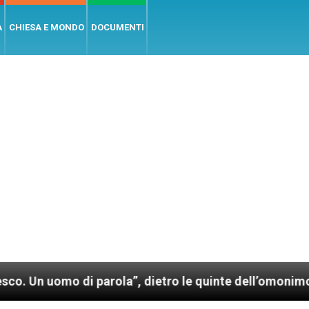
A
CHIESA E MONDO
DOCUMENTI
di parola”, dietro le quinte dell’omonimo film di Wim