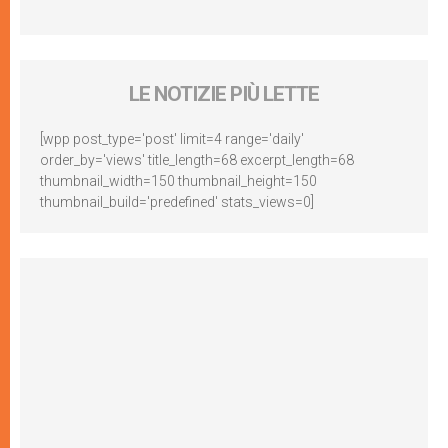
LE NOTIZIE PIÙ LETTE
[wpp post_type='post' limit=4 range='daily'
order_by='views' title_length=68 excerpt_length=68
thumbnail_width=150 thumbnail_height=150
thumbnail_build='predefined' stats_views=0]