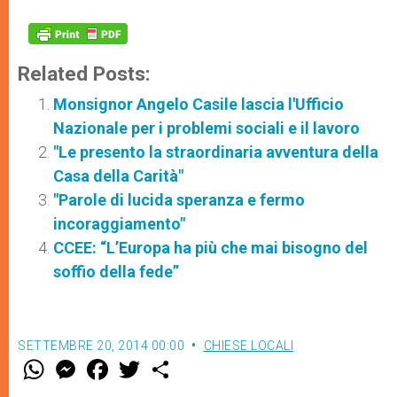
Related Posts:
Monsignor Angelo Casile lascia l'Ufficio
Nazionale per i problemi sociali e il lavoro
"Le presento la straordinaria avventura della
Casa della Carità"
"Parole di lucida speranza e fermo
incoraggiamento"
CCEE: “L’Europa ha più che mai bisogno del
soffio della fede”
SETTEMBRE 20, 2014 00:00
CHIESE LOCALI
W
M
F
T
S
h
e
a
w
h
a
s
c
i
a