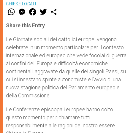
CHIESE LOCALI
W
M
F
T
S
h
e
a
w
h
a
s
c
i
a
t
s
e
t
r
Share this Entry
s
e
b
t
e
A
n
o
e
p
g
o
r
Le Giornate sociali dei cattolici europei vengono
p
e
k
celebrate in un momento particolare per il contesto
r
internazionale ed europeo che vede focolai di guerra
ai confini dell’Europa e difficoltà economiche
continentali, aggravate da quelle dei singoli Paesi, su
cui si innestano spinte autonomiste e l’avvio di una
nuova stagione politica del Parlamento europeo e
della Commissione.
Le Conferenze episcopali europee hanno colto
questo momento per richiamare tutti
responsabilmente alle ragioni del nostro essere