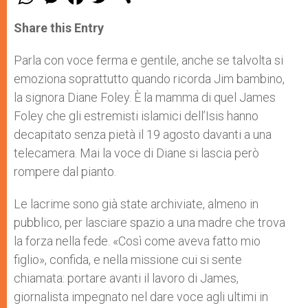
h
e
a
w
h
a
s
c
i
a
t
s
e
t
r
Share this Entry
s
e
b
t
e
A
n
o
e
p
g
o
r
Parla con voce ferma e gentile, anche se talvolta si
p
e
k
emoziona soprattutto quando ricorda Jim bambino,
r
la signora Diane Foley. È la mamma di quel James
Foley che gli estremisti islamici dell’Isis hanno
decapitato senza pietà il 19 agosto davanti a una
telecamera. Mai la voce di Diane si lascia però
rompere dal pianto.
Le lacrime sono già state archiviate, almeno in
pubblico, per lasciare spazio a una madre che trova
la forza nella fede. «Così come aveva fatto mio
figlio», confida, e nella missione cui si sente
chiamata: portare avanti il lavoro di James,
giornalista impegnato nel dare voce agli ultimi in