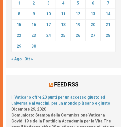
1
2
3
4
5
6
7
8
9
10
11
12
13
14
15
16
17
18
19
20
21
22
23
24
25
26
27
28
29
30
« Ago
Ott »
FEED RSS
Il Vaticano offre 20 punti per un accesso giusto ed
universale ai vaccini, per un mondo più sano e giusto
Dicembre 29, 2020
Comunicato Stampa della Commissione Vaticana
Covid-19 e della Pontificia Accademia per la Vita The