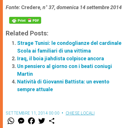
Fonte:
Credere
, n° 37, domenica 14 settembre 2014
Related Posts:
Strage Tunisi: le condoglianze del cardinale
Scola ai familiari di una vittima
Iraq, il boia jiahdista colpisce ancora
Un pensiero al giorno con i beati coniugi
Martin
Natività di Giovanni Battista: un evento
sempre attuale
SETTEMBRE 11, 2014 00:00
CHIESE LOCALI
W
M
F
T
S
h
e
a
w
h
a
s
c
i
a