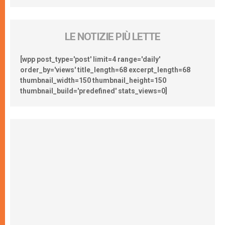
LE NOTIZIE PIÙ LETTE
[wpp post_type='post' limit=4 range='daily'
order_by='views' title_length=68 excerpt_length=68
thumbnail_width=150 thumbnail_height=150
thumbnail_build='predefined' stats_views=0]