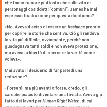
che fanno rumore
piuttosto che sulla vita di
personaggi cosiddetti “comuni”. James ha mai
espresso frustrazione per questa dicotomia?
«No. Aveva d eciso di essere un
freelance
proprio
per coprire le storie che sentiva. Ciò gli rendeva
la vita più difficile, ovviamente, perché non
guadagnava tanti soldi e non aveva protezione,
ma aveva la libertà di ricercare la verità come
voleva».
Mai avuto il desiderio di far parte
di una
redazione?
«Forse sì, ma più avanti o forse, credo, gli
sarebbe piaciuto diventare un attivista. Aveva già
fatto dei lavori per
Human Right Watch
, di cui