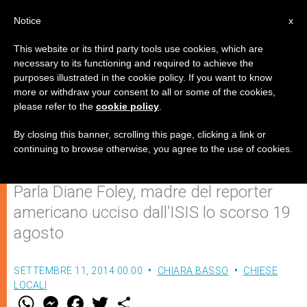
IT
Notice
x
This website or its third party tools use cookies, which are
necessary to its functioning and required to achieve the
purposes illustrated in the cookie policy. If you want to know
La madre di James Foley: "Prego
more or withdraw your consent to all or some of the cookies,
please refer to the
cookie policy
.
perché mio figlio non sia morto
invano"
By closing this banner, scrolling this page, clicking a link or
continuing to browse otherwise, you agree to the use of cookies.
Parla Diane Foley, madre del reporter
americano ucciso dall’ISIS lo scorso 19
agosto
SETTEMBRE 11, 2014 00:00
CHIARA BASSO
CHIESE
LOCALI
W
M
F
T
S