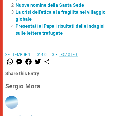
Nuove nomine della Santa Sede
La crisi dell'etica e la fragilità nel villaggio
globale
Presentati al Papa i risultati delle indagini
sulle lettere trafugate
SETTEMBRE 10, 2014 00:00
DICASTERI
W
M
F
T
S
h
e
a
w
h
a
s
c
i
a
t
s
e
t
r
Share this Entry
s
e
b
t
e
A
n
o
e
p
g
o
r
Sergio Mora
p
e
k
r