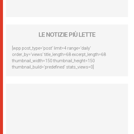
LE NOTIZIE PIÙ LETTE
[wpp post_type='post' limit=4 range='daily'
order_by='views' title_length=68 excerpt_length=68
thumbnail_width=150 thumbnail_height=150
thumbnail_build='predefined' stats_views=0]