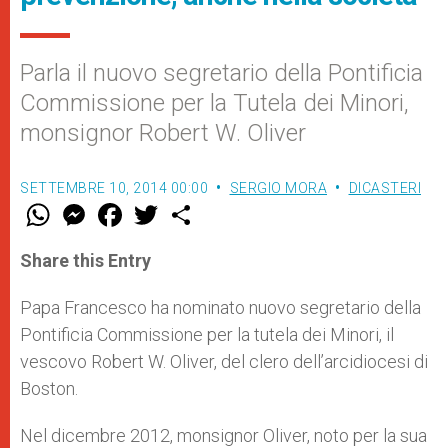
Parla il nuovo segretario della Pontificia
Commissione per la Tutela dei Minori,
monsignor Robert W. Oliver
SETTEMBRE 10, 2014 00:00
SERGIO MORA
DICASTERI
W
M
F
T
S
h
e
a
w
h
a
s
c
i
a
t
s
e
t
r
Share this Entry
s
e
b
t
e
A
n
o
e
p
g
o
r
Papa Francesco ha nominato nuovo segretario della
p
e
k
Pontificia Commissione per la tutela dei Minori, il
r
vescovo Robert W. Oliver, del clero dell’arcidiocesi di
Boston.
Nel dicembre 2012, monsignor Oliver, noto per la sua