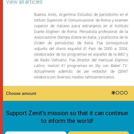
View all articles
Buenos Aires, Argentina Estudios de periodismo en el
Istituto Superiore di Comunicazione
de Roma y examen
superior de italiano para extranjeros en el Instituto
Dante Alighieri de Roma. Periodista profesional de la
Associazione Stampa Estera
en Italia, y publicista de la
Orden de periodistas de Italia. Fue corresponsal
adjunto del diario español
El País
de 2000 a 2004,
colaborador de los programas en español de la
BBC
y
de
Radio Vaticano
. Fue director del mensual
Expreso
Latino
, realizó 41 programas en
Sky
con
Babel TV
.
Actualmente además de ser redactor de ZENIT
colabora con diversos medios latinoamericanos.