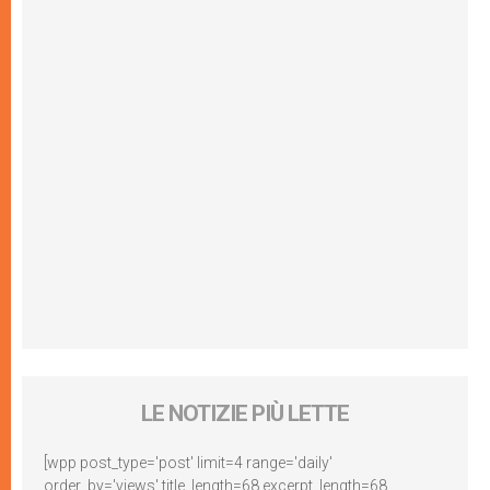
LE NOTIZIE PIÙ LETTE
[wpp post_type='post' limit=4 range='daily'
order_by='views' title_length=68 excerpt_length=68