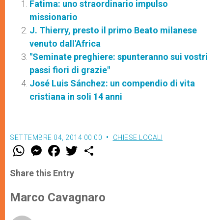
Fatima: uno straordinario impulso
missionario
J. Thierry, presto il primo Beato milanese
venuto dall'Africa
"Seminate preghiere: spunteranno sui vostri
passi fiori di grazie"
José Luis Sánchez: un compendio di vita
cristiana in soli 14 anni
SETTEMBRE 04, 2014 00:00
CHIESE LOCALI
W
M
F
T
S
h
e
a
w
h
a
s
c
i
a
t
s
e
t
r
Share this Entry
s
e
b
t
e
A
n
o
e
p
g
o
r
Marco Cavagnaro
p
e
k
r