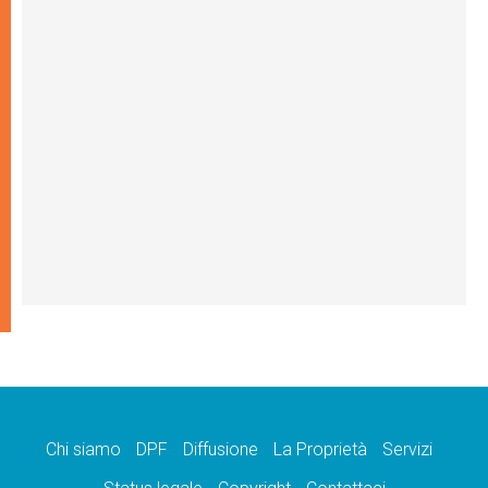
Chi siamo
DPF
Diffusione
La Proprietà
Servizi