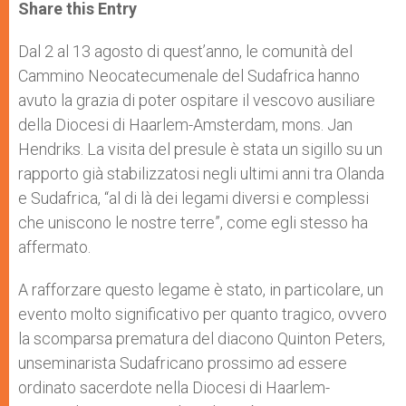
t
s
e
t
r
Share this Entry
s
e
b
t
e
A
n
o
e
p
g
o
r
Dal 2 al 13 agosto di quest’anno, le comunità del
p
e
k
Cammino Neocatecumenale del Sudafrica hanno
r
avuto la grazia di poter ospitare il vescovo ausiliare
della Diocesi di Haarlem-Amsterdam, mons. Jan
Hendriks. La visita del presule è stata un sigillo su un
rapporto già stabilizzatosi negli ultimi anni tra Olanda
e Sudafrica, “al di là dei legami diversi e complessi
che uniscono le nostre terre”, come egli stesso ha
affermato.
A rafforzare questo legame è stato, in particolare, un
evento molto significativo per quanto tragico, ovvero
la scomparsa prematura del diacono Quinton Peters,
unseminarista Sudafricano prossimo ad essere
ordinato sacerdote nella Diocesi di Haarlem-