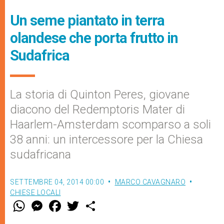
Un seme piantato in terra
olandese che porta frutto in
Sudafrica
La storia di Quinton Peres, giovane
diacono del Redemptoris Mater di
Haarlem-Amsterdam scomparso a soli
38 anni: un intercessore per la Chiesa
sudafricana
SETTEMBRE 04, 2014 00:00
MARCO CAVAGNARO
CHIESE LOCALI
W
M
F
T
S
h
e
a
w
h
a
s
c
i
a