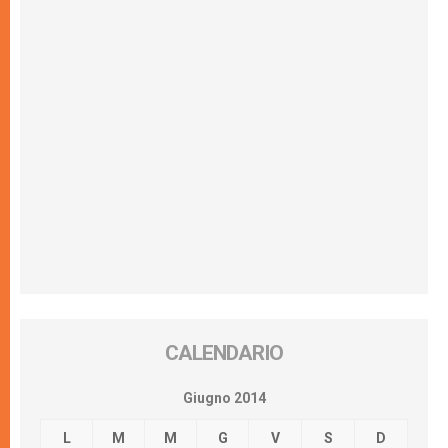
CALENDARIO
Giugno 2014
L
M
M
G
V
S
D