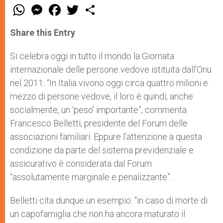
W
M
F
T
S
h
e
a
w
h
a
s
c
i
a
t
s
e
t
r
Share this Entry
s
e
b
t
e
A
n
o
e
p
g
o
r
Si celebra oggi in tutto il mondo la Giornata
p
e
k
internazionale delle persone vedove istituita dall’Onu
r
nel 2011. “In Italia vivono oggi circa quattro milioni e
mezzo di persone vedove, il loro è quindi, anche
socialmente, un ‘peso’ importante”, commenta
Francesco Belletti, presidente del Forum delle
associazioni familiari. Eppure l’attenzione a questa
condizione da parte del sistema previdenziale e
assicurativo è considerata dal Forum
“assolutamente marginale e penalizzante”.
Belletti cita dunque un esempio: “in caso di morte di
un capofamiglia che non ha ancora maturato il