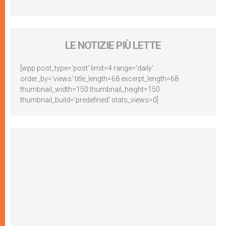
LE NOTIZIE PIÙ LETTE
[wpp post_type='post' limit=4 range='daily'
order_by='views' title_length=68 excerpt_length=68
thumbnail_width=150 thumbnail_height=150
thumbnail_build='predefined' stats_views=0]