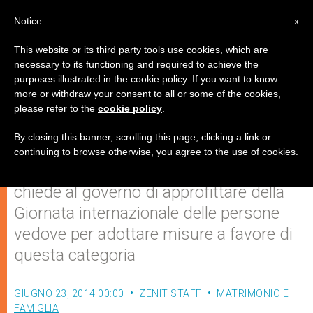
IT
Notice
x
This website or its third party tools use cookies, which are
necessary to its functioning and required to achieve the
purposes illustrated in the cookie policy. If you want to know
Per le persone vedove, non solo
more or withdraw your consent to all or some of the cookies,
please refer to the
cookie policy
.
una giornata dedicata
By closing this banner, scrolling this page, clicking a link or
continuing to browse otherwise, you agree to the use of cookies.
Il Forum delle associazioni familiari
chiede al governo di approfittare della
Giornata internazionale delle persone
vedove per adottare misure a favore di
questa categoria
GIUGNO 23, 2014 00:00
ZENIT STAFF
MATRIMONIO E
FAMIGLIA