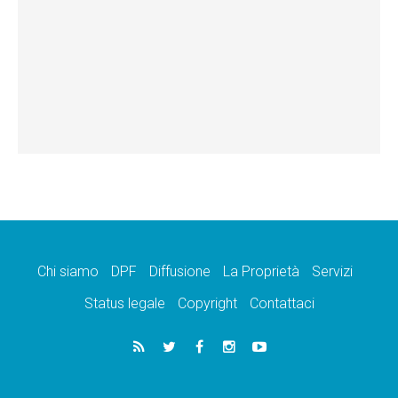
Chi siamo
DPF
Diffusione
La Proprietà
Servizi
Status legale
Copyright
Contattaci