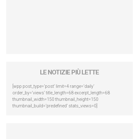
LE NOTIZIE PIÙ LETTE
[wpp post_type='post' limit=4 range='daily'
order_by='views' title_length=68 excerpt_length=68
thumbnail_width=150 thumbnail_height=150
thumbnail_build='predefined' stats_views=0]