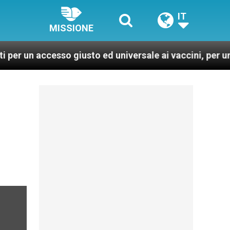
IT
MISSIONE
accesso giusto ed universale ai vaccini, per un mondo p