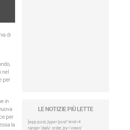
ia di
ondo,
i nel
e per
e in
LE NOTIZIE PIÙ LETTE
 nuova
sce per
[wpp post_type='post' limit=4
tessa la
range='daily' order_by='views'