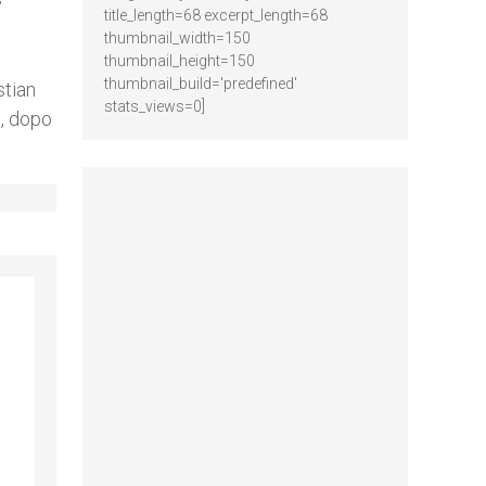
”
title_length=68 excerpt_length=68
thumbnail_width=150
thumbnail_height=150
thumbnail_build='predefined'
stian
stats_views=0]
i, dopo