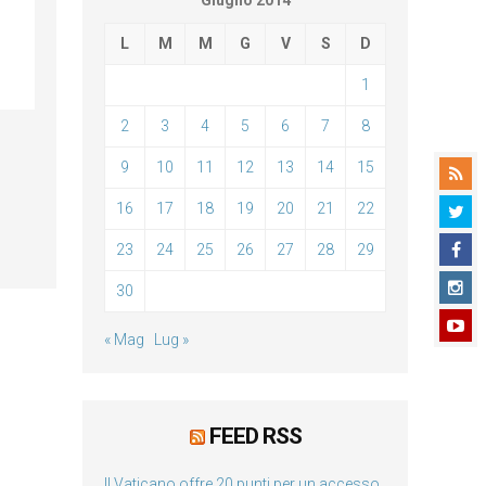
Giugno 2014
L
M
M
G
V
S
D
1
2
3
4
5
6
7
8
9
10
11
12
13
14
15
16
17
18
19
20
21
22
23
24
25
26
27
28
29
30
« Mag
Lug »
FEED RSS
Il Vaticano offre 20 punti per un accesso