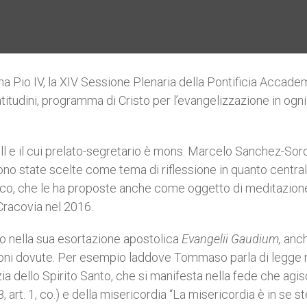
na Pio IV, la XIV Sessione Plenaria della Pontificia Accadem
tudini, programma di Cristo per l’evangelizzazione in ogni
ell e il cui prelato-segretario è mons. Marcelo Sanchez-Sor
 sono state scelte come tema di riflessione in quanto central
co, che le ha proposte anche come oggetto di meditazion
Cracovia nel 2016.
no nella sua esortazione apostolica
Evangelii Gaudium,
anch
azioni dovute. Per esempio laddove Tommaso parla di legge
ia dello Spirito Santo, che si manifesta nella fede che agi
 108, art. 1, co.) e della misericordia “La misericordia è in se s