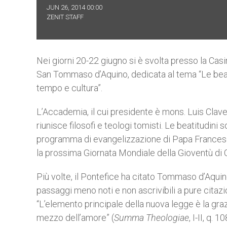
JUN 26, 2014 00:00
ZENIT STAFF
Nei giorni 20-22 giugno si è svolta presso la Casi
San Tommaso d’Aquino, dedicata al tema “Le beati
tempo e cultura”.
L’Accademia, il cui presidente è mons. Luis Clav
riunisce filosofi e teologi tomisti. Le beatitudini
programma di evangelizzazione di Papa Frances
la prossima Giornata Mondiale della Gioventù di 
Più volte, il Pontefice ha citato Tommaso d’Aqui
passaggi meno noti e non ascrivibili a pure cit
“L’elemento principale della nuova legge è la graz
mezzo dell’amore” (
Summa Theologiae
, I-II, q.