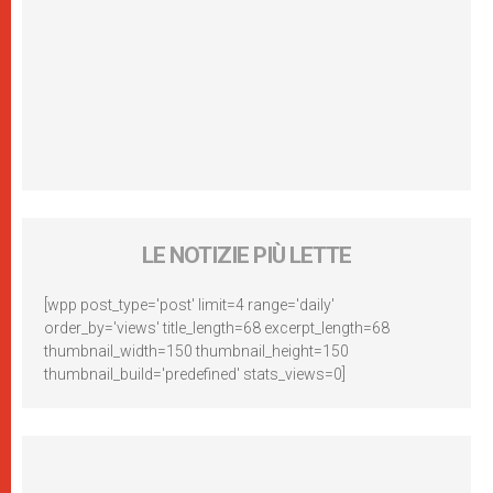
LE NOTIZIE PIÙ LETTE
[wpp post_type='post' limit=4 range='daily'
order_by='views' title_length=68 excerpt_length=68
thumbnail_width=150 thumbnail_height=150
thumbnail_build='predefined' stats_views=0]