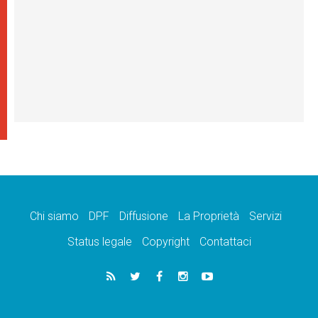
Chi siamo
DPF
Diffusione
La Proprietà
Servizi
Status legale
Copyright
Contattaci