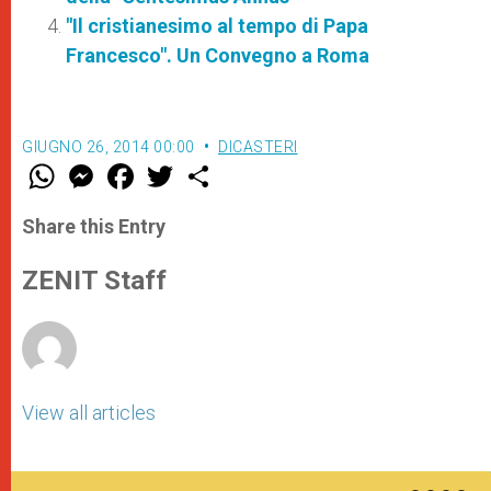
"Il cristianesimo al tempo di Papa
Francesco". Un Convegno a Roma
GIUGNO 26, 2014 00:00
DICASTERI
W
M
F
T
S
h
e
a
w
h
a
s
c
i
a
t
s
e
t
r
Share this Entry
s
e
b
t
e
A
n
o
e
p
g
o
r
ZENIT Staff
p
e
k
r
View all articles