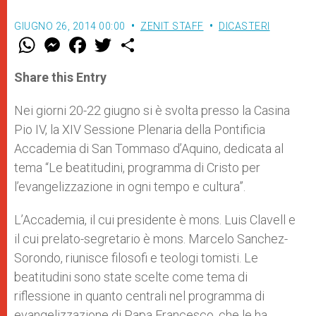
GIUGNO 26, 2014 00:00
ZENIT STAFF
DICASTERI
W
M
F
T
S
h
e
a
w
h
a
s
c
i
a
t
s
e
t
r
Share this Entry
s
e
b
t
e
A
n
o
e
p
g
o
r
Nei giorni 20-22 giugno si è svolta presso la Casina
p
e
k
Pio IV, la XIV Sessione Plenaria della Pontificia
r
Accademia di San Tommaso d’Aquino, dedicata al
tema “Le beatitudini, programma di Cristo per
l’evangelizzazione in ogni tempo e cultura”.
L’Accademia, il cui presidente è mons. Luis Clavell e
il cui prelato-segretario è mons. Marcelo Sanchez-
Sorondo, riunisce filosofi e teologi tomisti. Le
beatitudini sono state scelte come tema di
riflessione in quanto centrali nel programma di
evangelizzazione di Papa Francesco, che le ha