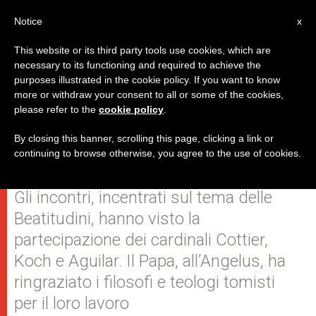
IT
Notice
x
This website or its third party tools use cookies, which are
necessary to its functioning and required to achieve the
purposes illustrated in the cookie policy. If you want to know
Conclusa la plenaria della
more or withdraw your consent to all or some of the cookies,
please refer to the
cookie policy
.
Pontificia Accademia di San
Tommaso d'Aquino
By closing this banner, scrolling this page, clicking a link or
continuing to browse otherwise, you agree to the use of cookies.
Gli incontri, incentrati sul tema delle
Beatitudini, hanno visto la
partecipazione dei cardinali Cottier,
Koch e Aguilar. Il Papa, all’Angelus, ha
ringraziato i filosofi e teologi tomisti
per il loro lavoro