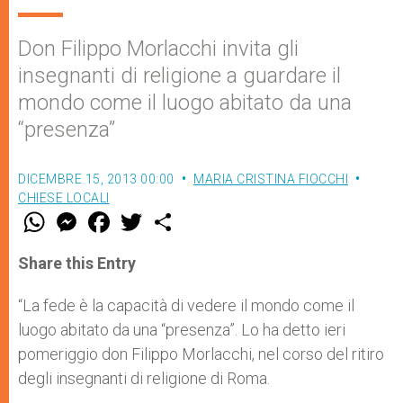
Don Filippo Morlacchi invita gli
insegnanti di religione a guardare il
mondo come il luogo abitato da una
“presenza”
DICEMBRE 15, 2013 00:00
MARIA CRISTINA FIOCCHI
CHIESE LOCALI
W
M
F
T
S
h
e
a
w
h
a
s
c
i
a
t
s
e
t
r
Share this Entry
s
e
b
t
e
A
n
o
e
p
g
o
r
“La fede è la capacità di vedere il mondo come il
p
e
k
luogo abitato da una “presenza”. Lo ha detto ieri
r
pomeriggio don Filippo Morlacchi, nel corso del ritiro
degli insegnanti di religione di Roma.