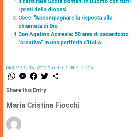
Il cardinale Scola domani in Duomo con tutti
i preti della diocesi
Ccee: "Accompagnare la risposta alla
chiamata di Dio"
Don Agatino Acireale: 50 anni di sacerdozio
“creativo” in una periferia d’Italia
DICEMBRE 15, 2013 00:00
CHIESE LOCALI
W
M
F
T
S
h
e
a
w
h
a
s
c
i
a
t
s
e
t
r
Share this Entry
s
e
b
t
e
A
n
o
e
p
g
o
r
Maria Cristina Fiocchi
p
e
k
r