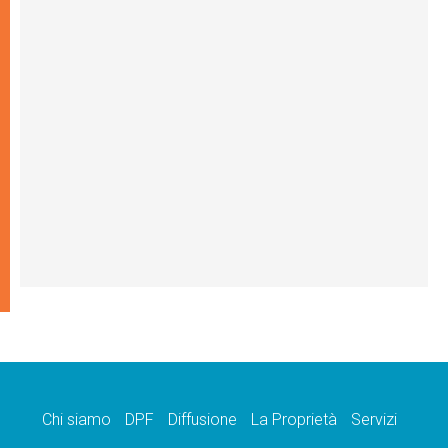
Chi siamo
DPF
Diffusione
La Proprietà
Servizi