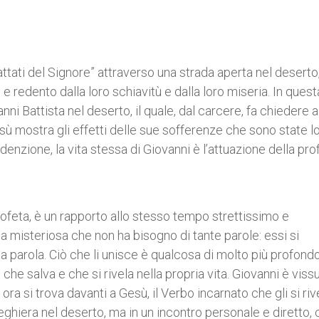
cattati del Signore” attraverso una strada aperta nel deserto
e redento dalla loro schiavitù e dalla loro miseria. In quest
nni Battista nel deserto, il quale, dal carcere, fa chiedere 
sù mostra gli effetti delle sue sofferenze che sono state l
denzione, la vita stessa di Giovanni è l’attuazione della pr
profeta, è un rapporto allo stesso tempo strettissimo e
a misteriosa che non ha bisogno di tante parole: essi si
arola. Ciò che li unisce è qualcosa di molto più profondo
che salva e che si rivela nella propria vita. Giovanni è viss
 ora si trova davanti a Gesù, il Verbo incarnato che gli si riv
reghiera nel deserto, ma in un incontro personale e diretto