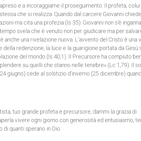
preso e a incoraggiarne il proseguimento. Il profeta, colui
ia stessa che si realizza. Quando dal carcere Giovanni chied
zioni ma cita una profezia (Is 35): Giovanni non s’è inganna
o tempo svela che è venuto non per giudicare ma per salvare
 è anche una rivelazione nuova. L’avvento del Cristo è una 
re della redenzione, la luce e la guarigione portata da Gesù 
onsolazione del mondo (Is 40,1). Il Precursore ha compiuto ben
lendere su quelli che stanno nelle tenebre» (Lc 1,79). Il so
a (24 giugno) cede al solstizio d’inverno (25 dicembre) quand
tista, tuo grande profeta e precursore, dammi la grazia di
perla vivere ogni giorno con generosità ed entusiasmo, t
o di quanti sperano in Dio.