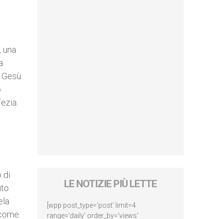
, una
a
a Gesù
o
ofezia.
 di
LE NOTIZIE PIÙ LETTE
uto
ela
[wpp post_type='post' limit=4
, come
range='daily' order_by='views'