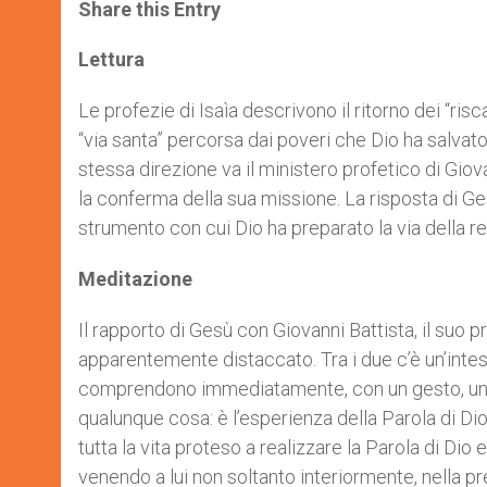
t
s
e
t
r
Share this Entry
s
e
b
t
e
A
n
o
e
p
g
o
r
Lettura
p
e
k
r
Le profezie di Isaìa descrivono il ritorno dei “ris
“via santa” percorsa dai poveri che Dio ha salvato 
stessa direzione va il ministero profetico di Giova
la conferma della sua missione. La risposta di Ge
strumento con cui Dio ha preparato la via della re
Meditazione
Il rapporto di Gesù con Giovanni Battista, il suo 
apparentemente distaccato. Tra i due c’è un’intes
comprendono immediatamente, con un gesto, una p
qualunque cosa: è l’esperienza della Parola di Dio 
tutta la vita proteso a realizzare la Parola di Dio e
venendo a lui non soltanto interiormente, nella p