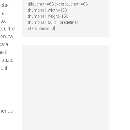
title_length=68 excerpt_length=68
 che
thumbnail_width=150
e a
thumbnail_height=150
to,
thumbnail_build='predefined'
. Oltre
stats_views=0]
venuta
sarà
e il
lstizio
o il
enendo