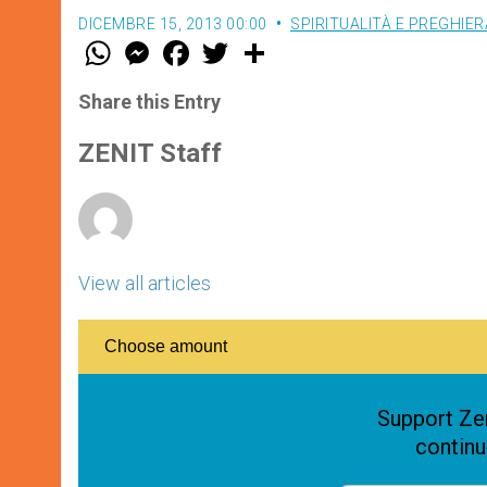
DICEMBRE 15, 2013 00:00
SPIRITUALITÀ E PREGHIER
W
M
F
T
S
h
e
a
w
h
a
s
c
i
a
t
s
e
t
r
Share this Entry
s
e
b
t
e
A
n
o
e
p
g
o
r
ZENIT Staff
p
e
k
r
View all articles