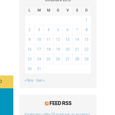
Dicembre 2013
L
M
M
G
V
S
D
1
2
3
4
5
6
7
8
9
10
11
12
13
14
15
16
17
18
19
20
21
22
23
24
25
26
27
28
29
30
31
« Nov
Gen »
FEED RSS
Il Vaticano offre 20 punti per un accesso