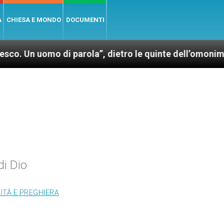
A
CHIESA E MONDO
DOCUMENTI
mo di parola”, dietro le quinte dell’omonimo film di 
di Dio
LITÀ E PREGHIERA