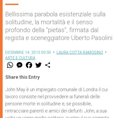
Bellissima parabola esistenziale sulla
solitudine, la mortalità e il senso
profondo della “pietas”, firmata dal
regista e sceneggiatore Uberto Pasolini
DICEMBRE 14, 2013 00:00
LAURA COTTA RAMOSINO
ARTE E CULTURA
W
M
F
T
S
h
e
a
w
h
a
s
c
i
a
t
s
e
t
r
Share this Entry
s
e
b
t
e
A
n
o
e
p
g
o
r
John May è un impiegato comunale di Londra il cui
p
e
k
lavoro consiste nel provvedere ai funerali delle
r
persone morte in solitudine e, se possibile,
rintracciare parenti e amici dei defunti. John, a sua
volta un uomo molto solitario, svolge il suo compito