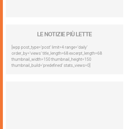
LE NOTIZIE PIÙ LETTE
[wpp post_type='post' limit=4 range='daily'
order_by='views' title_length=68 excerpt_length=68
thumbnail_width=150 thumbnail_height=150
thumbnail_build='predefined' stats_views=0]