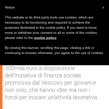
IT
Notice
x
This website or its third party tools use cookies, which are
necessary to its functioning and required to achieve the
purposes illustrated in the cookie policy. If you want to know
Mons. Cavina presenta "Fides et
more or withdraw your consent to all or some of the cookies,
please refer to the
cookie policy
.
Labor", progetto per
l'imprenditoria giovanile
By closing this banner, scrolling this page, clicking a link or
continuing to browse otherwise, you agree to the use of cookies.
300mila euro a disposizione
dell’iniziativa di finanza sociale
promossa dal Vescovo per giovani e
non solo, che hanno idee ma non i
fondi per iniziare un’attività lavorativa