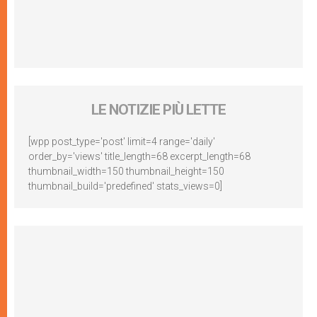
LE NOTIZIE PIÙ LETTE
[wpp post_type='post' limit=4 range='daily'
order_by='views' title_length=68 excerpt_length=68
thumbnail_width=150 thumbnail_height=150
thumbnail_build='predefined' stats_views=0]