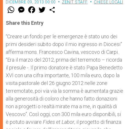
DICEMBRE 09, 2013 00:00
ZENIT STAFF
CHIESE LOCALI
W
M
F
T
S
h
e
a
w
h
a
s
c
i
a
t
s
e
t
r
Share this Entry
s
e
b
t
e
A
n
o
e
p
g
o
r
“Creare un fondo per le emergenze è stato uno dei
p
e
k
primi desideri subito dopo il mio ingresso in Diocesi”
r
afferma mons. Francesco Cavina, vescovo di Carpi.
“Era il marzo del 2012, prima del terremoto – ricorda
il presule -. Il primo donatore è stato Papa Benedetto
XVI con una cifra importante, 100 mila euro, dopo la
visita pastorale del 26 giugno 2012 nelle zone
terremotate, poi via via la somma è aumentata grazie
alla generosità di coloro che hanno fatto donazioni
non a progetti o realtà mirate ma a me, in qualità di
Vescovo”. Così oggi, con 300 mila euro disponibili, si
è potuto avviare
Fides et Labor
, il progetto di finanza