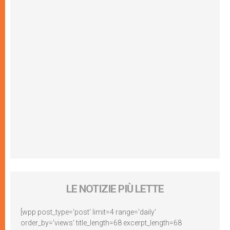
LE NOTIZIE PIÙ LETTE
[wpp post_type='post' limit=4 range='daily'
order_by='views' title_length=68 excerpt_length=68