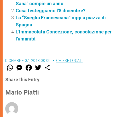
Sana" compie un anno
Cosa festeggiamo l'8 dicembre?
La “Sveglia Francescana” oggi a piazza di
Spagna
L'Immacolata Concezione, consolazione per
l'umanità
DICEMBRE 07, 2013 00:00
CHIESE LOCALI
W
M
F
T
S
h
e
a
w
h
a
s
c
i
a
t
s
e
t
r
Share this Entry
s
e
b
t
e
A
n
o
e
p
g
o
r
Mario Piatti
p
e
k
r