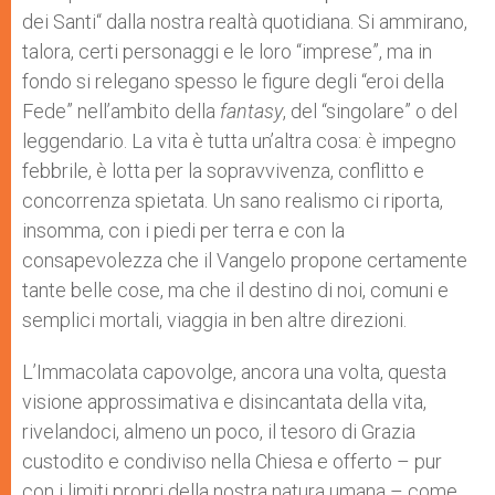
p
e
k
dei Santi“ dalla nostra realtà quotidiana. Si ammirano,
r
talora, certi personaggi e le loro “imprese”, ma in
fondo si relegano spesso le figure degli “eroi della
Fede” nell’ambito della
fantasy
, del “singolare” o del
leggendario. La vita è tutta un’altra cosa: è impegno
febbrile, è lotta per la sopravvivenza, conflitto e
concorrenza spietata. Un sano realismo ci riporta,
insomma, con i piedi per terra e con la
consapevolezza che il Vangelo propone certamente
tante belle cose, ma che il destino di noi, comuni e
semplici mortali, viaggia in ben altre direzioni.
L’Immacolata capovolge, ancora una volta, questa
visione approssimativa e disincantata della vita,
rivelandoci, almeno un poco, il tesoro di Grazia
custodito e condiviso nella Chiesa e offerto – pur
con i limiti propri della nostra natura umana – come