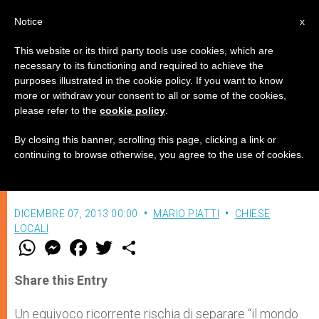
IT
Notice
x
This website or its third party tools use cookies, which are
necessary to its functioning and required to achieve the
purposes illustrated in the cookie policy. If you want to know
L'Immacolata, dono di Grazia per
more or withdraw your consent to all or some of the cookies,
please refer to the
cookie policy
.
il mondo
By closing this banner, scrolling this page, clicking a link or
continuing to browse otherwise, you agree to the use of cookies.
La santità di Maria, tesoro della Chiesa
DICEMBRE 07, 2013 00:00
MARIO PIATTI
CHIESE
LOCALI
W
M
F
T
S
h
e
a
w
h
a
s
c
i
a
t
s
e
t
r
Share this Entry
s
e
b
t
e
A
n
o
e
p
g
o
r
Un equivoco ricorrente rischia di separare “il mondo