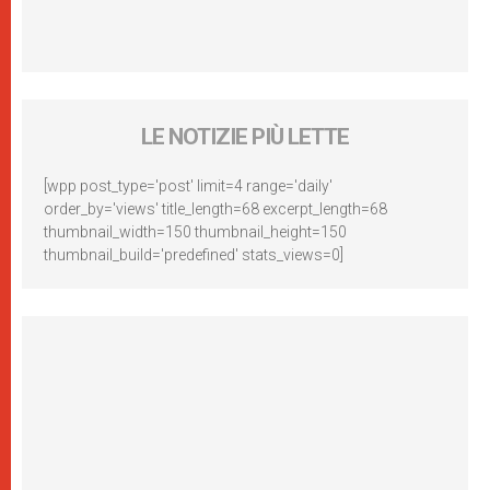
LE NOTIZIE PIÙ LETTE
[wpp post_type='post' limit=4 range='daily'
order_by='views' title_length=68 excerpt_length=68
thumbnail_width=150 thumbnail_height=150
thumbnail_build='predefined' stats_views=0]