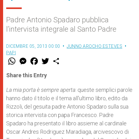
Padre Antonio Spadaro pubblica
l’intervista integrale al Santo Padre
DICEMBRE 05, 2013 00:00
JUNNO AROCHO ESTEVES
PAPI
W
M
F
T
S
h
e
a
w
h
a
s
c
i
a
t
s
e
t
r
Share this Entry
s
e
b
t
e
A
n
o
e
p
g
o
r
La mia porta è sempre aperta
: queste semplici parole
p
e
k
hanno dato il titolo e il tema all’ultimo libro, edito da
r
Rizzoli, del gesuita padre Antonio Spadaro sulla sua
storica intervista con papa Francesco. Padre
Spadaro ha presentato il libro assieme al cardinale
Oscar Andres Rodriguez Maradiaga, arcivescovo di