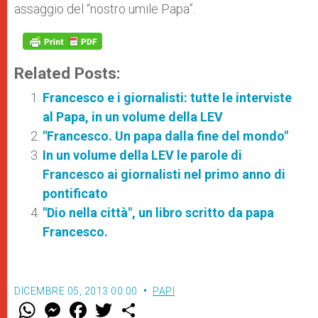
assaggio del “nostro umile Papa”.
Related Posts:
Francesco e i giornalisti: tutte le interviste
al Papa, in un volume della LEV
"Francesco. Un papa dalla fine del mondo"
In un volume della LEV le parole di
Francesco ai giornalisti nel primo anno di
pontificato
"Dio nella città", un libro scritto da papa
Francesco.
DICEMBRE 05, 2013 00:00
PAPI
W
M
F
T
S
h
e
a
w
h