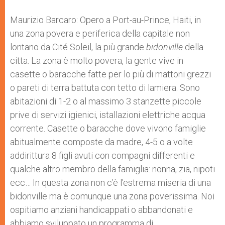
Maurizio Barcaro: Opero a Port-au-Prince, Haiti, in
una zona povera e periferica della capitale non
lontano da Cité Soleil, la più grande
bidonville
della
citta. La zona è molto povera, la gente vive in
casette o baracche fatte per lo più di mattoni grezzi
o pareti di terra battuta con tetto di lamiera. Sono
abitazioni di 1-2 o al massimo 3 stanzette piccole
prive di servizi igienici, istallazioni elettriche acqua
corrente. Casette o baracche dove vivono famiglie
abitualmente composte da madre, 4-5 o a volte
addirittura 8 figli avuti con compagni differenti e
qualche altro membro della famiglia: nonna, zia, nipoti
ecc… In questa zona non c’è l’estrema miseria di una
bidonville ma è comunque una zona poverissima. Noi
ospitiamo anziani handicappati o abbandonati e
abbiamo sviluppato un programma di