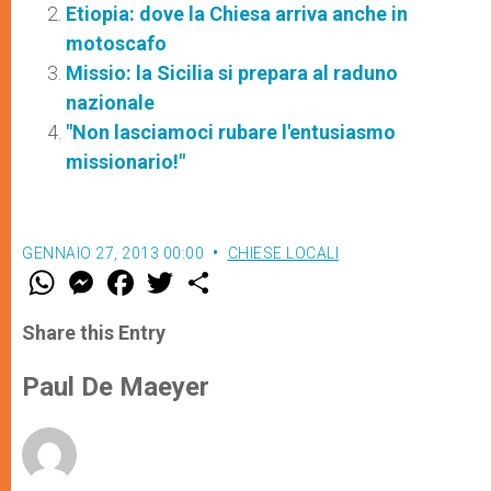
Etiopia: dove la Chiesa arriva anche in
motoscafo
Missio: la Sicilia si prepara al raduno
nazionale
"Non lasciamoci rubare l'entusiasmo
missionario!"
GENNAIO 27, 2013 00:00
CHIESE LOCALI
W
M
F
T
S
h
e
a
w
h
a
s
c
i
a
t
s
e
t
r
Share this Entry
s
e
b
t
e
A
n
o
e
p
g
o
r
Paul De Maeyer
p
e
k
r