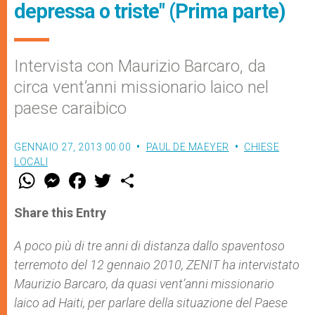
depressa o triste" (Prima parte)
Intervista con Maurizio Barcaro, da
circa vent’anni missionario laico nel
paese caraibico
GENNAIO 27, 2013 00:00
PAUL DE MAEYER
CHIESE
LOCALI
W
M
F
T
S
h
e
a
w
h
a
s
c
i
a
t
s
e
t
r
Share this Entry
s
e
b
t
e
A
n
o
e
p
g
o
r
A poco più di tre anni di distanza dallo spaventoso
p
e
k
terremoto del 12 gennaio 2010, ZENIT ha intervistato
r
Maurizio Barcaro, da quasi vent’anni missionario
laico ad Haiti, per parlare della situazione del Paese