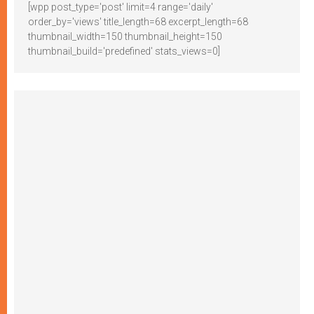
[wpp post_type='post' limit=4 range='daily'
order_by='views' title_length=68 excerpt_length=68
thumbnail_width=150 thumbnail_height=150
thumbnail_build='predefined' stats_views=0]