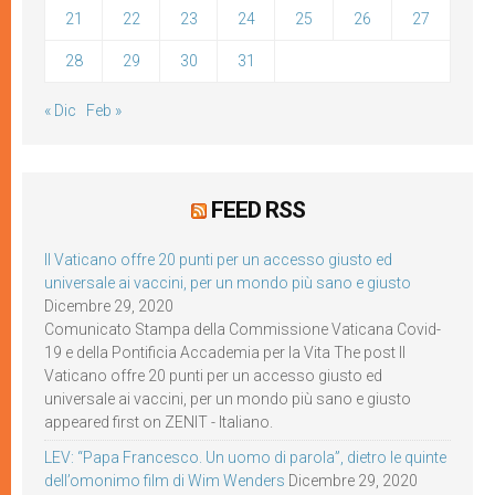
21
22
23
24
25
26
27
28
29
30
31
« Dic
Feb »
FEED RSS
Il Vaticano offre 20 punti per un accesso giusto ed
universale ai vaccini, per un mondo più sano e giusto
Dicembre 29, 2020
Comunicato Stampa della Commissione Vaticana Covid-
19 e della Pontificia Accademia per la Vita The post Il
Vaticano offre 20 punti per un accesso giusto ed
universale ai vaccini, per un mondo più sano e giusto
appeared first on ZENIT - Italiano.
LEV: “Papa Francesco. Un uomo di parola”, dietro le quinte
dell’omonimo film di Wim Wenders
Dicembre 29, 2020