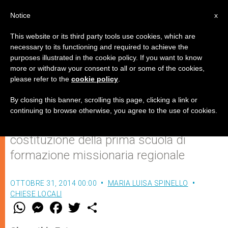
IT
Notice
x
This website or its third party tools use cookies, which are
necessary to its functioning and required to achieve the
purposes illustrated in the cookie policy. If you want to know
Missio: la Sicilia si prepara al
more or withdraw your consent to all or some of the cookies,
please refer to the
cookie policy
.
raduno nazionale
By closing this banner, scrolling this page, clicking a link or
continuing to browse otherwise, you agree to the use of cookies.
L’equipe missionaria ha approvato la
costituzione della prima scuola di
formazione missionaria regionale
OTTOBRE 31, 2014 00:00
MARIA LUISA SPINELLO
CHIESE LOCALI
W
M
F
T
S
h
e
a
w
h
a
s
c
i
a
t
s
e
t
r