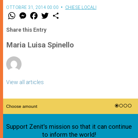
OTTOBRE 31, 2014 00:00
CHIESE LOCALI
W
M
F
T
S
h
e
a
w
h
a
s
c
i
a
t
s
e
t
r
Share this Entry
s
e
b
t
e
A
n
o
e
p
g
o
r
Maria Luisa Spinello
p
e
k
r
View all articles