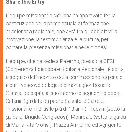
Share this Entry
s
e
b
t
e
A
n
o
e
p
g
o
r
L’equipe missionaria siciliana ha approvato ieri la
p
e
k
costituzione della prima scuola di formazione
r
missionaria regionale, che avrà tra gli obbiettivi la
motivazione, la testimonianza e la cultura, per
portare la presenza missionaria nelle diocesi.
L’equipe, che ha sede a Palermo, presso la CESI
(Conferenza Episcopale Siciliana Regionale), è sorta
a seguito dell’incontro della commissione regionale,
il cui il vescovo delegato è monsignor Rosario
Gisana, ed ospita al suo interno le seguenti diocesi:
Catania (guidata da padre Salvatore Cardile,
missionario in Brasile più di 18 anni), Trapani (sotto la
guida di Brigida Cangiadosi), Monreale (sotto la guida
di Maria Rita Motisi), Piazza Armerina ed Agrigento