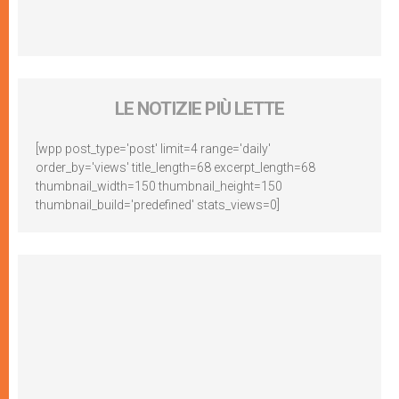
LE NOTIZIE PIÙ LETTE
[wpp post_type='post' limit=4 range='daily'
order_by='views' title_length=68 excerpt_length=68
thumbnail_width=150 thumbnail_height=150
thumbnail_build='predefined' stats_views=0]