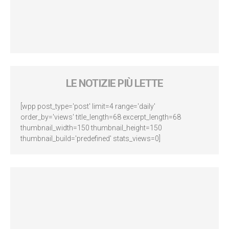
LE NOTIZIE PIÙ LETTE
[wpp post_type='post' limit=4 range='daily'
order_by='views' title_length=68 excerpt_length=68
thumbnail_width=150 thumbnail_height=150
thumbnail_build='predefined' stats_views=0]