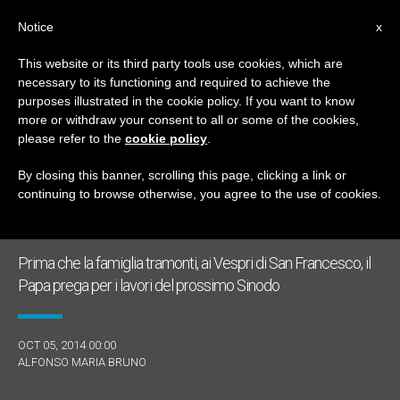
IT
Notice
x
This website or its third party tools use cookies, which are
necessary to its functioning and required to achieve the
GIORNO
purposes illustrated in the cookie policy. If you want to know
Ottobre 5th, 2014
more or withdraw your consent to all or some of the cookies,
please refer to the
cookie policy
.
By closing this banner, scrolling this page, clicking a link or
continuing to browse otherwise, you agree to the use of cookies.
ULTIME NOTIZIE
Prima che la famiglia tramonti, ai Vespri di San Francesco, il
Papa prega per i lavori del prossimo Sinodo
OCT 05, 2014 00:00
ALFONSO MARIA BRUNO