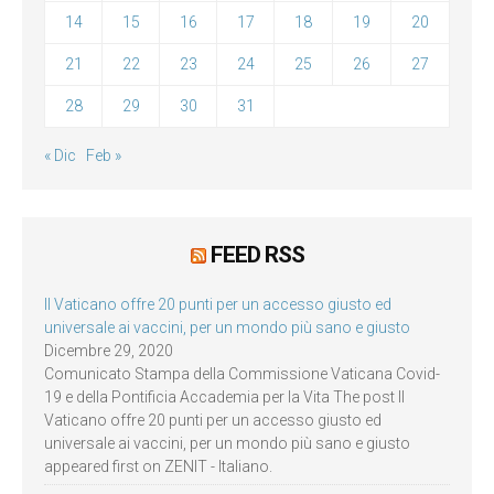
14
15
16
17
18
19
20
21
22
23
24
25
26
27
28
29
30
31
« Dic
Feb »
FEED RSS
Il Vaticano offre 20 punti per un accesso giusto ed
universale ai vaccini, per un mondo più sano e giusto
Dicembre 29, 2020
Comunicato Stampa della Commissione Vaticana Covid-
19 e della Pontificia Accademia per la Vita The post Il
Vaticano offre 20 punti per un accesso giusto ed
universale ai vaccini, per un mondo più sano e giusto
appeared first on ZENIT - Italiano.