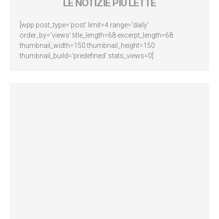
LE NOTIZIE PIÙ LETTE
[wpp post_type='post' limit=4 range='daily'
order_by='views' title_length=68 excerpt_length=68
thumbnail_width=150 thumbnail_height=150
thumbnail_build='predefined' stats_views=0]