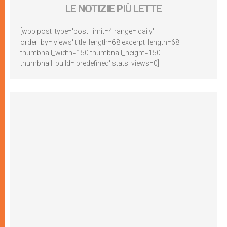
LE NOTIZIE PIÙ LETTE
[wpp post_type='post' limit=4 range='daily'
order_by='views' title_length=68 excerpt_length=68
thumbnail_width=150 thumbnail_height=150
thumbnail_build='predefined' stats_views=0]