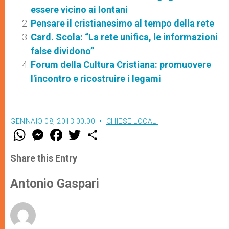
essere vicino ai lontani
Pensare il cristianesimo al tempo della rete
Card. Scola: “La rete unifica, le informazioni
false dividono”
Forum della Cultura Cristiana: promuovere
l'incontro e ricostruire i legami
GENNAIO 08, 2013 00:00
CHIESE LOCALI
W
M
F
T
S
h
e
a
w
h
a
s
c
i
a
t
s
e
t
r
Share this Entry
s
e
b
t
e
A
n
o
e
p
g
o
r
Antonio Gaspari
p
e
k
r