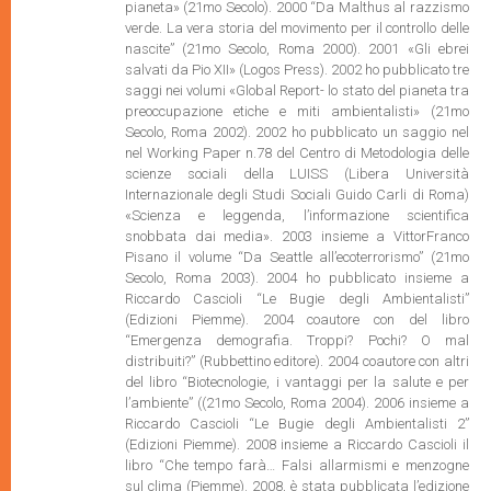
pianeta» (21mo Secolo). 2000 “Da Malthus al razzismo
verde. La vera storia del movimento per il controllo delle
nascite” (21mo Secolo, Roma 2000). 2001 «Gli ebrei
salvati da Pio XII» (Logos Press). 2002 ho pubblicato tre
saggi nei volumi «Global Report- lo stato del pianeta tra
preoccupazione etiche e miti ambientalisti» (21mo
Secolo, Roma 2002). 2002 ho pubblicato un saggio nel
nel Working Paper n.78 del Centro di Metodologia delle
scienze sociali della LUISS (Libera Università
Internazionale degli Studi Sociali Guido Carli di Roma)
«Scienza e leggenda, l’informazione scientifica
snobbata dai media». 2003 insieme a VittorFranco
Pisano il volume “Da Seattle all’ecoterrorismo” (21mo
Secolo, Roma 2003). 2004 ho pubblicato insieme a
Riccardo Cascioli “Le Bugie degli Ambientalisti”
(Edizioni Piemme). 2004 coautore con del libro
“Emergenza demografia. Troppi? Pochi? O mal
distribuiti?” (Rubbettino editore). 2004 coautore con altri
del libro “Biotecnologie, i vantaggi per la salute e per
l’ambiente” ((21mo Secolo, Roma 2004). 2006 insieme a
Riccardo Cascioli “Le Bugie degli Ambientalisti 2”
(Edizioni Piemme). 2008 insieme a Riccardo Cascioli il
libro “Che tempo farà… Falsi allarmismi e menzogne
sul clima (Piemme). 2008, è stata pubblicata l’edizione