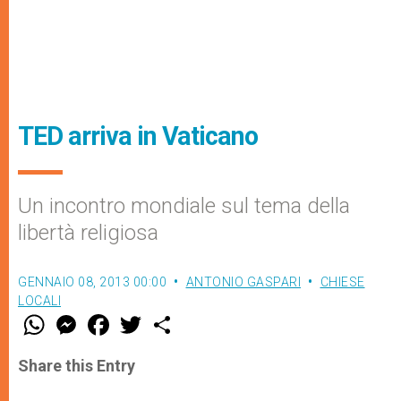
TED arriva in Vaticano
Un incontro mondiale sul tema della
libertà religiosa
GENNAIO 08, 2013 00:00
ANTONIO GASPARI
CHIESE
LOCALI
W
M
F
T
S
h
e
a
w
h
a
s
c
i
a
t
s
e
t
r
Share this Entry
s
e
b
t
e
A
n
o
e