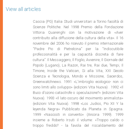
View all articles
Cascia (PG) Italia Studi universitari a Torino facoltà di
Scienze Politiche. Nel 1998 Premio della Fondazione
Vittoria Quarenghi con la motivazione di «Aver
contribuito alla diffusione della cultura della vita». Il 16
novembre del 2006 ho ricevuto il premio internazionale
“Padre Pio di Pietrelcina” per la “Indiscutibile
professionalità e per la capacità discreta di fare
cultura”. Il Messaggero, Il Foglio, Avvenire, Il Giornale del
Popolo (Lugano), La Razon, Rai tre, Rai due, Tempi, Il
Timone, Inside the Vatican, Si alla Vita, XXI Secolo
Scienza e Tecnologia, Mondo e Missione, Sacerdos,
Greenwatchnews. 1991 «L'imbroglio ecologico- non ci
sono limiti allo sviluppo» (edizioni Vita Nuova) . 1992 «Il
Buco d'ozono catastrofe o speculazione?» (edizioni Vita
Nuova). 1993 «Il lato oscuro del movimento animalista»
(edizioni Vita Nuova). 1998 «Los Judios, Pio XII Y la
leyenda Negra» Pubblicato da Planeta in Spagna.
1999 «Nascosti in convento» (Ancora 1999). 1999
insieme a Roberto Irsuti il volume: «Troppo caldo o
troppo freddo? - la favola del riscaldamento del