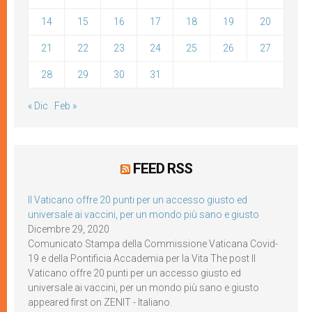
14
15
16
17
18
19
20
21
22
23
24
25
26
27
28
29
30
31
« Dic
Feb »
FEED RSS
Il Vaticano offre 20 punti per un accesso giusto ed
universale ai vaccini, per un mondo più sano e giusto
Dicembre 29, 2020
Comunicato Stampa della Commissione Vaticana Covid-
19 e della Pontificia Accademia per la Vita The post Il
Vaticano offre 20 punti per un accesso giusto ed
universale ai vaccini, per un mondo più sano e giusto
appeared first on ZENIT - Italiano.