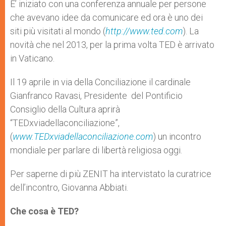
p
g
o
r
E’ iniziato con una conferenza annuale per persone
p
e
k
che avevano idee da comunicare ed ora è uno dei
r
siti più visitati al mondo (
http://www.ted.com
). La
novità che nel 2013, per la prima volta TED è arrivato
in Vaticano.
Il 19 aprile in via della Conciliazione il cardinale
Gianfranco Ravasi, Presidente del Pontificio
Consiglio della Cultura aprirà
“TEDxviadellaconciliazione”,
(
www.TEDxviadellaconciliazione.com
) un incontro
mondiale per parlare di libertà religiosa oggi.
Per saperne di più ZENIT ha intervistato la curatrice
dell’incontro, Giovanna Abbiati.
Che cosa è
TED?