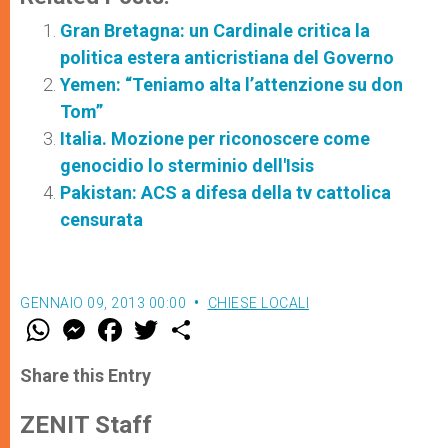
Gran Bretagna: un Cardinale critica la
politica estera anticristiana del Governo
Yemen: “Teniamo alta l’attenzione su don
Tom”
Italia. Mozione per riconoscere come
genocidio lo sterminio dell'Isis
Pakistan: ACS a difesa della tv cattolica
censurata
GENNAIO 09, 2013 00:00
CHIESE LOCALI
W
M
F
T
S
h
e
a
w
h
a
s
c
i
a
t
s
e
t
r
Share this Entry
s
e
b
t
e
A
n
o
e
p
g
o
r
ZENIT Staff
p
e
k