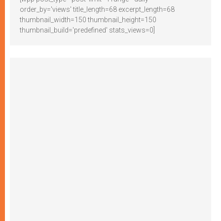
order_by='views' title_length=68 excerpt_length=68
thumbnail_width=150 thumbnail_height=150
thumbnail_build='predefined' stats_views=0]