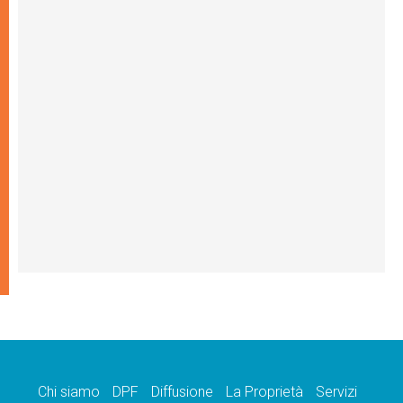
Chi siamo
DPF
Diffusione
La Proprietà
Servizi