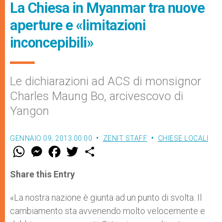
La Chiesa in Myanmar tra nuove
aperture e «limitazioni
inconcepibili»
Le dichiarazioni ad ACS di monsignor
Charles Maung Bo, arcivescovo di
Yangon
GENNAIO 09, 2013 00:00
ZENIT STAFF
CHIESE LOCALI
W
M
F
T
S
h
e
a
w
h
a
s
c
i
a
t
s
e
t
r
Share this Entry
s
e
b
t
e
A
n
o
e
p
g
o
r
«La nostra nazione è giunta ad un punto di svolta. Il
p
e
k
cambiamento sta avvenendo molto velocemente e
r