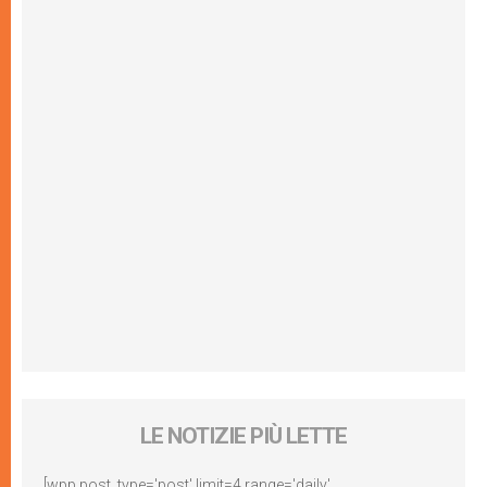
LE NOTIZIE PIÙ LETTE
[wpp post_type='post' limit=4 range='daily'