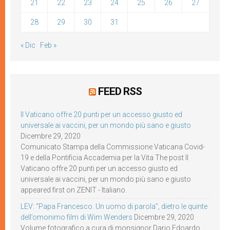
21
22
23
24
25
26
27
28
29
30
31
« Dic
Feb »
FEED RSS
Il Vaticano offre 20 punti per un accesso giusto ed
universale ai vaccini, per un mondo più sano e giusto
Dicembre 29, 2020
Comunicato Stampa della Commissione Vaticana Covid-
19 e della Pontificia Accademia per la Vita The post Il
Vaticano offre 20 punti per un accesso giusto ed
universale ai vaccini, per un mondo più sano e giusto
appeared first on ZENIT - Italiano.
LEV: “Papa Francesco. Un uomo di parola”, dietro le quinte
dell’omonimo film di Wim Wenders
Dicembre 29, 2020
Volume fotografico a cura di monsignor Dario Edoardo