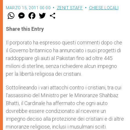
MARZO 15, 2011 00:00
ZENIT STAFF
CHIESE LOCALI
W
M
F
T
S
h
e
a
w
h
a
s
c
i
a
t
s
e
t
r
Share this Entry
s
e
b
t
e
A
n
o
e
p
g
o
r
Il porporato ha espresso questi commenti dopo che
p
e
k
il Governo britannico ha annunciato i suoi progetti di
r
raddoppiare gli aiuti al Pakistan fino ad oltre 445
milioni di sterline, senza richiedere alcun impegno
per la libertà religiosa dei cristiani.
Sottolineando i vari attacchi contro i cristiani, tra cui
l’assassinio del Ministro per le Minoranze Shahbaz
Bhatti, il Cardinale ha affermato che ogni aiuto
dovrebbe essere condizionato al ricevere un
impegno deciso alla protezione dei cristiani e di altre
minoranze religiose, inclusi i musulmani sciiti.