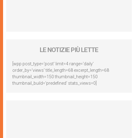
LE NOTIZIE PIÙ LETTE
[wpp post_type='post' limit=4 range='daily'
order_by='views' title_length=68 excerpt_length=68
thumbnail_width=150 thumbnail_height=150
thumbnail_build='predefined' stats_views=0]