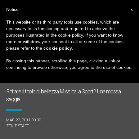
IT
Notice
x
This website or its third party tools use cookies, which are
necessary to its functioning and required to achieve the
GIORNO
purposes illustrated in the cookie policy. If you want to know
Marzo 22nd, 2011
more or withdraw your consent to all or some of the cookies,
please refer to the
cookie policy
.
By closing this banner, scrolling this page, clicking a link or
continuing to browse otherwise, you agree to the use of cookies.
ULTIME NOTIZIE
Ritirare il titolo di bellezza Miss Italia Sport? Una mossa
saggia
MAR 22, 2011 00:00
ZENIT STAFF