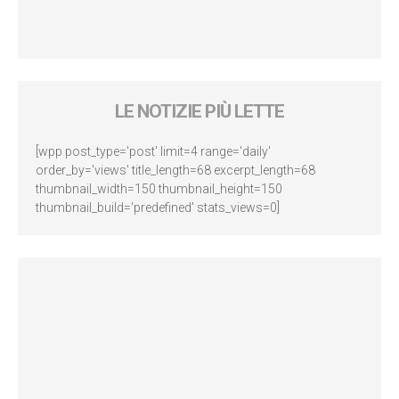
LE NOTIZIE PIÙ LETTE
[wpp post_type='post' limit=4 range='daily'
order_by='views' title_length=68 excerpt_length=68
thumbnail_width=150 thumbnail_height=150
thumbnail_build='predefined' stats_views=0]