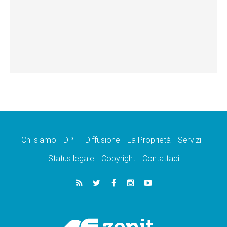
Chi siamo
DPF
Diffusione
La Proprietà
Servizi
Status legale
Copyright
Contattaci