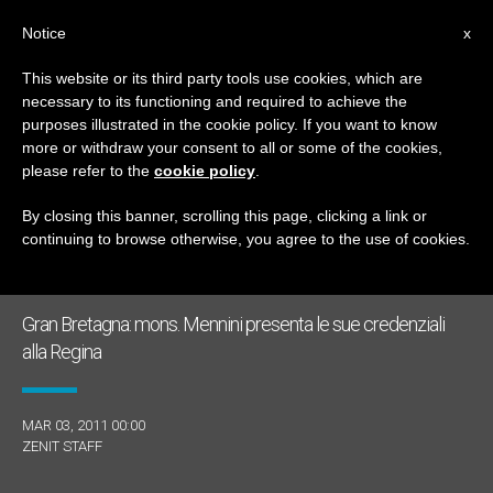
IT
Notice
x
This website or its third party tools use cookies, which are
necessary to its functioning and required to achieve the
GIORNO
purposes illustrated in the cookie policy. If you want to know
Marzo 3rd, 2011
more or withdraw your consent to all or some of the cookies,
please refer to the
cookie policy
.
By closing this banner, scrolling this page, clicking a link or
continuing to browse otherwise, you agree to the use of cookies.
ULTIME NOTIZIE
Gran Bretagna: mons. Mennini presenta le sue credenziali
alla Regina
MAR 03, 2011 00:00
ZENIT STAFF