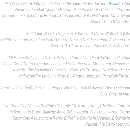
“Ho Anche Ricordato Alcune Parole Del Santo Padre Dal Suo
Discorso
Alla
Westminster Hall, Quando Ha Sottolineato Il Ruolo Che Le Istituzioni
Democratiche Della Gran Bretagna Giocano Non Solo Nel Paese, Ma In Molti
Stati Di Tutto Il Mondo”.
Dal Canto Suo, La Regina Si È Informata Dello Stato Di Salute
Dell'Arcivescovo Faustino Sainz Muñoz, Nunzio Nel Paese Fino Al Dicembre
Scorso, “e Gli Ha Inviato I Suoi Migliori Auguri”.
“Mi Ha Anche Chiesto Di Dire Al Santo Padre Che Ricorda Spesso La Sua
Visita Con Affetto E Riconoscenza – Ha Confessato Monsignor Mennini –.
Ha Detto Che La Visita Poteva Costituire Un Progetto, Non Solo Per Le
Relazioni Tra La Santa Sede E Il Regno Unito, Ma Per Molti Paesi”.
Verso La Fine Dell'udienza, La Regina Ha Chiesto Al Nunzio Di Dirle Qualcosa
Sulla Propria Vita.
“Ho Detto Che Venivo Dall'Italia Centrale [da Roma, Ndr.], Che Sono Entrato
In Seminario Dopo Qualche Anno Di Università, Che Ho Lavorato Come
Sacerdote Assistente A Roma E Poi Ho Servito In Uganda, E Quindi In
Russia”, Ha Detto Mennini.