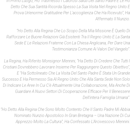
“In Primo Luogo, Ho Trasmesso I Calorosi Saluti Del Santo Padre E Le Ho
Detto Che Sua Santità Ricorda Spesso La Sua Visita Nel Regno Unito E
Prova Un'enorme Gratitudine Per L'accoglienza Che Ha Ricevuto”, Ha
Affermato Il Nunzio.
“Ho Detto Alla Regina Che Lo Scopo Della Mia Missione È Quello Di
Rafforzare Le Buone Relazioni Già Esistenti Tra Il Regno Unito E La Santa
Sede E Le Relazioni Fraterne Con La Chiesa Anglicana, Per Dare Una
Testimonianza Comune Ai Valori Del Vangelo”.
La Regina, Ha Riferito Monsignor Mennini, “ha Detto Di Credere Che Tutti I
Cristiani Dovrebbero Lavorare Insieme Per Raggiungere Questo Obiettivo”,
E “ha Sottolineato Che La Visita Del Santo Padre È Stata Un Grande
Successo E Ha Permesso Sia Al Regno Unito Che Alla Santa Sede Non Solo
Di Indicare Le Aree In Cui C'è Attualmente Una Collaborazione, Ma Anche Di
Guardare A Nuovi Settori Di Cooperazione Efficace Per Il Benessere
Dell'intera Famiglia Umana”.
“Ho Detto Alla Regina Che Sono Molto Contento Che Il Santo Padre Mi Abbia
Nominato Nunzio Apostolico In Gran Bretagna – Una Nazione Di Cui
Apprezzo Molto La Cultura”, Ha Confessato L'Arcivescovo Mennini.