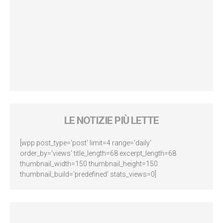
LE NOTIZIE PIÙ LETTE
[wpp post_type='post' limit=4 range='daily'
order_by='views' title_length=68 excerpt_length=68
thumbnail_width=150 thumbnail_height=150
thumbnail_build='predefined' stats_views=0]