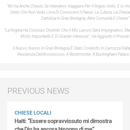
“Mi Ha Anche Chiesto Se Intendevo Viaggiare Per Il Regno Unito, E Io Ho
Detto Che Non Vedo L'ora Di Conoscere Il Paese: La Cultura, La Chiesa
Cattolica In Gran Bretagna, Altre Comunità E Chiese”.
“La Regina Ha Concluso Dicendo Che Il Mio Lavoro Sarà Impegnativo, Ma
Molto Importante E Di Grande Interesse”, Ha Aggiunto Il Presule.
Il Nuovo Nunzio In Gran Bretagna È Stato Condotto In Carrozza Dalla
Residenza Dell'Arcivescovo, A Westminster, A Buckingham Palace.
CHIESE LOCALI
Haiti: “Essere sopravvissuto mi dimostra
che Dio ha ancora bisogno di me”