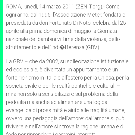
A
n
o
e
p
g
o
r
ROMA, lunedì, 14 marzo 2011 (ZENIT.org).- Come
p
e
k
ogni anno, dal 1995, l’Associazione Meter, fondata e
r
presieduta da don Fortunato Di Noto, celebra dal 25
aprile alla prima domenica di maggio la Giornata
nazionale dei bambini vittime della violenza, dello
sfruttamento e dell’indi�fferenza (GBV).
La GBV – che da 2002, su sollecitazione istituzionale
ed ecclesiale, è diventata un appuntamento e un
forte richiamo in Italia e all’estero per la Chiesa, per la
società civile e per le realtà politiche e culturali –
mira non solo a sensibilizzare sul problema della
pedofilia ma anche ad alimentare una logica
evangelica di prossimità e aiuto alle fragilità umane,
ovvero una pedagogia dell’amore: dall’amore si può
rivivere e nell’amore si ritrova la ragione umana e di
fede per riprendere i cammini interrotti.