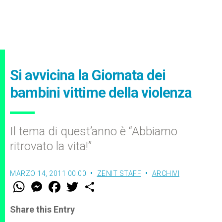
Si avvicina la Giornata dei
bambini vittime della violenza
Il tema di quest’anno è “Abbiamo
ritrovato la vita!”
MARZO 14, 2011 00:00
ZENIT STAFF
ARCHIVI
W
M
F
T
S
h
e
a
w
h
a
s
c
i
a
t
s
e
t
r
Share this Entry
s
e
b
t
e