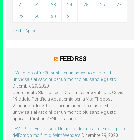
21
22
23
24
25
26
27
28
29
30
31
« Feb
Apr »
FEED RSS
Il Vaticano offre 20 punti per un accesso giusto ed
universale ai vaccini, per un mondo più sano e giusto
Dicembre 29, 2020
Comunicato Stampa della Commissione Vaticana Covid-
19 e della Pontificia Accademia per la Vita The post Il
Vaticano offre 20 punti per un accesso giusto ed
universale ai vaccini, per un mondo più sano e giusto
appeared first on ZENIT - Italiano.
LEV: “Papa Francesco. Un uomo di parola”, dietro le quinte
dell’omonimo film di Wim Wenders
Dicembre 29, 2020