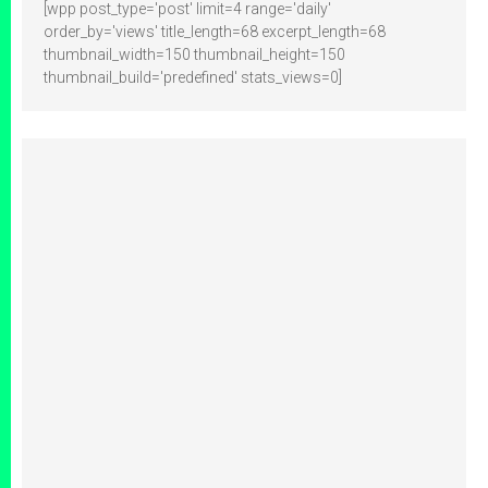
[wpp post_type='post' limit=4 range='daily'
order_by='views' title_length=68 excerpt_length=68
thumbnail_width=150 thumbnail_height=150
thumbnail_build='predefined' stats_views=0]