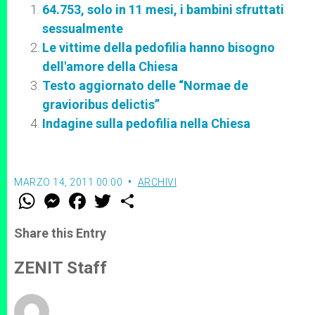
64.753, solo in 11 mesi, i bambini sfruttati
sessualmente
Le vittime della pedofilia hanno bisogno
dell'amore della Chiesa
Testo aggiornato delle “Normae de
gravioribus delictis”
Indagine sulla pedofilia nella Chiesa
MARZO 14, 2011 00:00
ARCHIVI
W
M
F
T
S
h
e
a
w
h
a
s
c
i
a
t
s
e
t
r
Share this Entry
s
e
b
t
e
A
n
o
e
p
g
o
r
ZENIT Staff
p
e
k
r