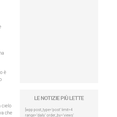
e
na
o è
o
LE NOTIZIE PIÙ LETTE
n cielo
[wpp post_type='post' limit=4
va che
range='daily' order_by='views'