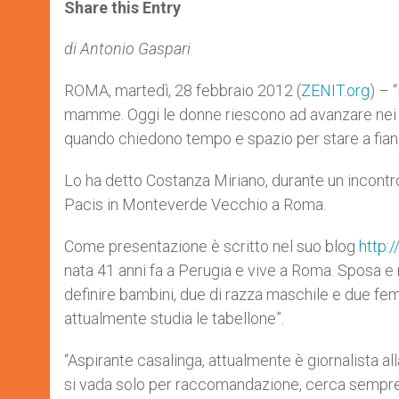
t
s
e
t
r
Share this Entry
s
e
b
t
e
A
n
o
e
p
g
o
r
di Antonio Gaspari
p
e
k
r
ROMA, martedì, 28 febbraio 2012 (
ZENIT.org
) – 
mamme. Oggi le donne riescono ad avanzare nei p
quando chiedono tempo e spazio per stare a fian
Lo ha detto Costanza Miriano, durante un incontr
Pacis in Monteverde Vecchio a Roma.
Come presentazione è scritto nel suo blog
http:
nata 41 anni fa a Perugia e vive a Roma. Sposa 
definire bambini, due di razza maschile e due fem
attualmente studia le tabellone”.
“Aspirante casalinga, attualmente è giornalista all
si vada solo per raccomandazione, cerca sempre 