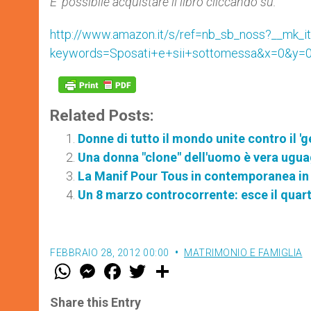
E’ possibile acquistare il libro cliccando su:
http://www.amazon.it/s/ref=nb_sb_noss?__mk
keywords=Sposati+e+sii+sottomessa&x=0&y=0
Related Posts:
Donne di tutto il mondo unite contro il 'g
Una donna "clone" dell'uomo è vera ugua
La Manif Pour Tous in contemporanea in 
Un 8 marzo controcorrente: esce il quart
FEBBRAIO 28, 2012 00:00
MATRIMONIO E FAMIGLIA
W
M
F
T
S
h
e
a
w
h
a
s
c
i
a
t
s
e
t
r
Share this Entry
s
e
b
t
e