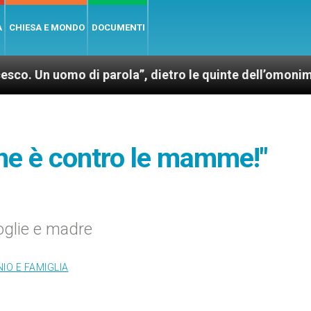
A
CHIESA E MONDO
DOCUMENTI
mo di parola”, dietro le quinte dell’omonimo film di 
one è contro le mamme!"
oglie e madre
IO E FAMIGLIA