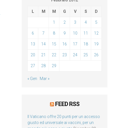
Febbraio 2012
L
M
M
G
V
S
D
-
1
2
3
4
5
6
7
8
9
10
11
12
13
14
15
16
17
18
19
20
21
22
23
24
25
26
27
28
29
« Gen
Mar »
FEED RSS
Il Vaticano offre 20 punti per un accesso
giusto ed universale ai vaccini, per un