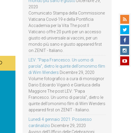
mondo più sano e giusto
Dicembre 29,
2020
Comunicato Stampa della Commissione
Vaticana Covid-19 e della Pontificia
Accademia per la Vita The post Il
Vaticano offre 20 punti per un accesso
giusto ed universale ai vaccini, per un
mondo più sano e giusto appeared first
on ZENIT - Italiano.
LEV: “Papa Francesco. Un uomo di
parola”, dietro le quinte dell’omonimo film
di Wim Wenders
Dicembre 29, 2020
Volume fotografico a cura di monsignor
Dario Edoardo Viganò e Gianluca della
Maggiore The post LEV: “Papa
Francesco. Un uomo di parola”, dietro le
quinte dell’omonimo film di Wim Wenders
appeared first on ZENIT - Italiano.
Lunedì 4 gennaio 2021: Possesso
cardinalizio
Dicembre 29, 2020
Avviso dell’Ufficio delle Celebrazioni