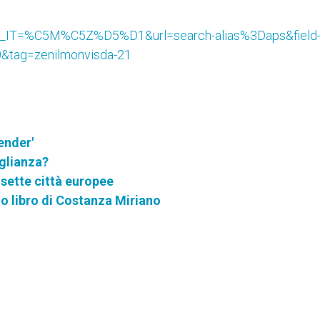
_it_IT=%C5M%C5Z%D5%D1&url=search-alias%3Daps&field
&tag=zenilmonvisda-21
ender'
glianza?
sette città europee
o libro di Costanza Miriano