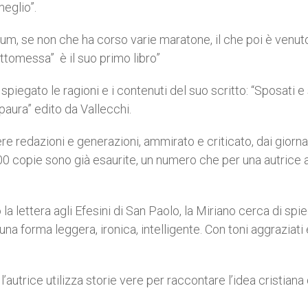
meglio”.
lum, se non che ha corso varie maratone, il che poi è venuto
ottomessa” è il suo primo libro”
piegato le ragioni e i contenuti del suo scritto: “Sposati e 
ura” edito da Vallecchi.
ere redazioni e generazioni, ammirato e criticato, dai giornal
00 copie sono già esaurite, un numero che per una autrice 
 lettera agli Efesini di San Paolo, la Miriano cerca di spi
una forma leggera, ironica, intelligente. Con toni aggraziati 
l’autrice utilizza storie vere per raccontare l’idea cristiana 