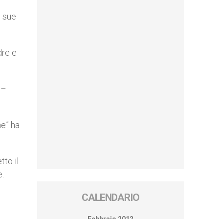
e sue
dre e
 –
ne” ha
tto il
e.
CALENDARIO