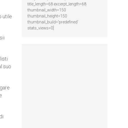
title_length=68 excerpt_length=68
thumbnail_width=150
 utile
thumbnail_height=150
thumbnail_build='predefined'
stats_views=0]
sii
isti
al suo
egare
e
di