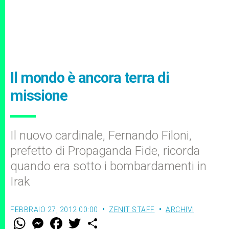
Il mondo è ancora terra di
missione
Il nuovo cardinale, Fernando Filoni,
prefetto di Propaganda Fide, ricorda
quando era sotto i bombardamenti in
Irak
FEBBRAIO 27, 2012 00:00
ZENIT STAFF
ARCHIVI
W
M
F
T
S
h
e
a
w
h