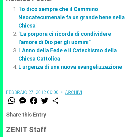
"Io dico sempre che il Cammino
Neocatecumenale fa un grande bene nella
Chiesa"
"La porpora ci ricorda di condividere
l'amore di Dio per gli uomini"
L'Anno della Fede e il Catechismo della
Chiesa Cattolica
L'urgenza di una nuova evangelizzazione
FEBBRAIO 27, 2012 00:00
ARCHIVI
W
M
F
T
S
h
e
a
w
h
a
s
c
i
a
t
s
e
t
r
Share this Entry
s
e
b
t
e
A
n
o
e
p
g
o
r
ZENIT Staff
p
e
k