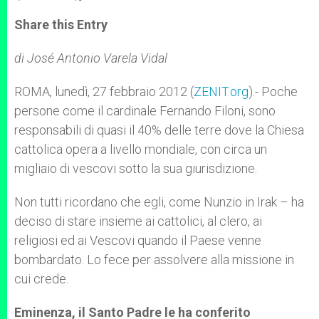
a
s
c
i
a
t
s
e
t
r
Share this Entry
s
e
b
t
e
A
n
o
e
p
g
o
r
di José Antonio Varela Vidal
p
e
k
r
ROMA, lunedì, 27 febbraio 2012 (
ZENIT.org
).- Poche
persone come il cardinale Fernando Filoni, sono
responsabili di quasi il 40% delle terre dove la Chiesa
cattolica opera a livello mondiale, con circa un
migliaio di vescovi sotto la sua giurisdizione.
Non tutti ricordano che egli, come Nunzio in Irak – ha
deciso di stare insieme ai cattolici, al clero, ai
religiosi ed ai Vescovi quando il Paese venne
bombardato. Lo fece per assolvere alla missione in
cui crede.
Eminenza, il Santo Padre le ha conferito