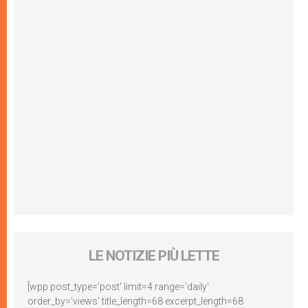
LE NOTIZIE PIÙ LETTE
[wpp post_type='post' limit=4 range='daily'
order_by='views' title_length=68 excerpt_length=68