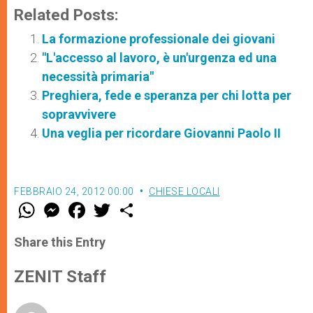
Related Posts:
La formazione professionale dei giovani
"L'accesso al lavoro, è un'urgenza ed una
necessità primaria"
Preghiera, fede e speranza per chi lotta per
sopravvivere
Una veglia per ricordare Giovanni Paolo II
FEBBRAIO 24, 2012 00:00
CHIESE LOCALI
W
M
F
T
S
h
e
a
w
h
a
s
c
i
a
t
s
e
t
r
Share this Entry
s
e
b
t
e
A
n
o
e
p
g
o
r
ZENIT Staff
p
e
k
r