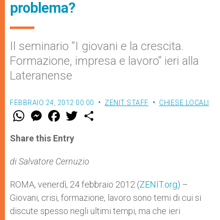
problema?
Il seminario “I giovani e la crescita.
Formazione, impresa e lavoro” ieri alla
Lateranense
FEBBRAIO 24, 2012 00:00
ZENIT STAFF
CHIESE LOCALI
W
M
F
T
S
h
e
a
w
h
a
s
c
i
a
t
s
e
t
r
Share this Entry
s
e
b
t
e
A
n
o
e
p
g
o
r
di Salvatore Cernuzio
p
e
k
r
ROMA, venerdì, 24 febbraio 2012 (
ZENIT.org
) –
Giovani, crisi, formazione, lavoro sono temi di cui si
discute spesso negli ultimi tempi, ma che ieri