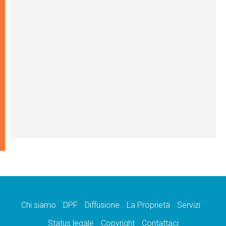
Chi siamo
DPF
Diffusione
La Proprietà
Servizi
Status legale
Copyright
Contattaci