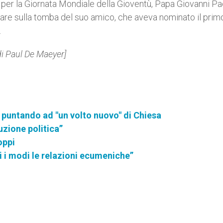
 per la Giornata Mondiale della Gioventù, Papa Giovanni Pao
egare sulla tomba del suo amico, che aveva nominato il prim
.
di Paul De Maeyer]
 puntando ad "un volto nuovo" di Chiesa
luzione politica”
oppi
i i modi le relazioni ecumeniche”