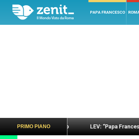
PAPA FRANCESCO
ROM
iù sano e giusto
LEV: “Papa Francesco. Un uomo 
PRIMO PIANO