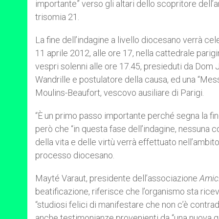
importante” verso gli altari dello scopritore dell
trisomia 21.
La fine dell’indagine a livello diocesano verrà 
11 aprile 2012, alle ore 17, nella cattedrale pari
vespri solenni alle ore 17.45, presieduti da Dom 
Wandrille e postulatore della causa, ed una “Mess
Moulins-Beaufort, vescovo ausiliare di Parigi.
“È un primo passo importante perché segna la fine
però che “in questa fase dell’indagine, nessuna con
della vita e delle virtù verrà effettuato nell’ambit
processo diocesano.
Mayté Varaut, presidente dell’associazione
Amic
beatificazione, riferisce che l’organismo sta ric
“studiosi felici di manifestare che non c’è contra
anche testimonianze provenienti da “una nuova gen