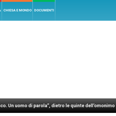
A
CHIESA E MONDO
DOCUMENTI
di parola”, dietro le quinte dell’omonimo film di Wi