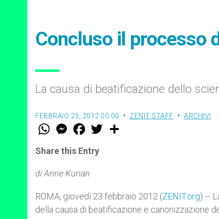
Concluso il processo 
La causa di beatificazione dello sci
FEBBRAIO 23, 2012 00:00
ZENIT STAFF
ARCHIVI
W
M
F
T
S
h
e
a
w
h
a
s
c
i
a
t
s
e
t
r
Share this Entry
s
e
b
t
e
A
n
o
e
p
g
o
r
di Anne Kurian
p
e
k
r
ROMA, giovedì 23 febbraio 2012 (
ZENIT.org
) – L
della causa di beatificazione e canonizzazione 