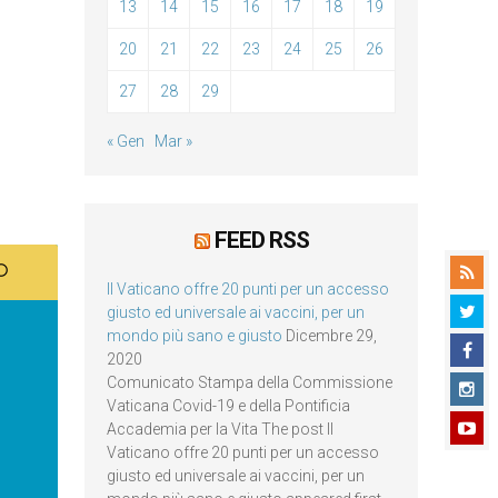
13
14
15
16
17
18
19
20
21
22
23
24
25
26
27
28
29
« Gen
Mar »
FEED RSS
Il Vaticano offre 20 punti per un accesso
giusto ed universale ai vaccini, per un
mondo più sano e giusto
Dicembre 29,
2020
Comunicato Stampa della Commissione
Vaticana Covid-19 e della Pontificia
Accademia per la Vita The post Il
Vaticano offre 20 punti per un accesso
giusto ed universale ai vaccini, per un