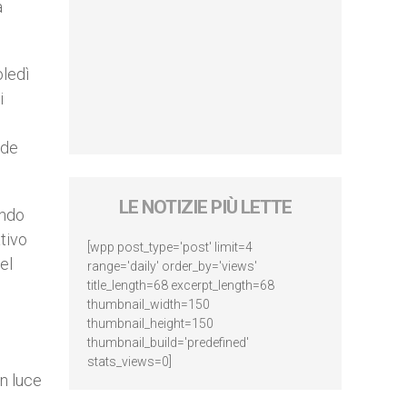
a
oledì
i
 de
LE NOTIZIE PIÙ LETTE
ando
ativo
[wpp post_type='post' limit=4
el
range='daily' order_by='views'
title_length=68 excerpt_length=68
thumbnail_width=150
thumbnail_height=150
thumbnail_build='predefined'
stats_views=0]
in luce