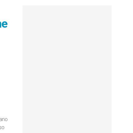
ne
sano
so