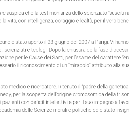
une
auspica che la testimonianza dello scienziato “susciti 
lla Vita, con intelligenza, coraggio e lealtà, per il vero bene
une è stato aperto il 28 giugno del 2007 a Parigi. Vi hanno
i, scienziati e teologi. Dopo la chiusura della fase diocesana
zione per le Cause dei Santi, per l’esame del carattere “er
cessario il riconoscimento di un “miracolo” attribuito alla su
ato medico e ricercatore. Ritenuto il “padre della genetica
nedy, per la scoperta dell’origine cromosomica della triso
pazienti con deficit intellettivi e per il suo impegno a favo
ccademia delle Scienze morali e politiche ed è stato insign