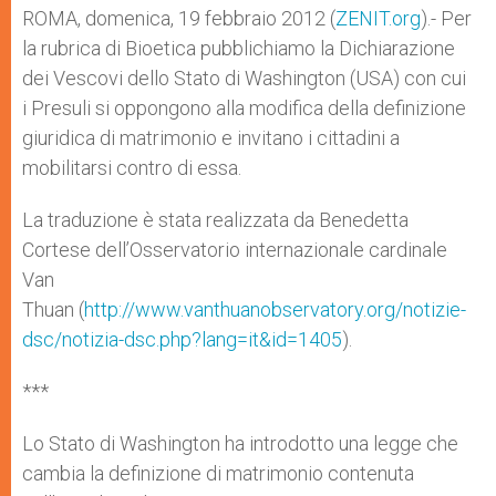
p
g
o
r
ROMA, domenica, 19 febbraio 2012 (
ZENIT.org
).- Per
p
e
k
la rubrica di Bioetica pubblichiamo la Dichiarazione
r
dei Vescovi dello Stato di Washington (USA) con cui
i Presuli si oppongono alla modifica della definizione
giuridica di matrimonio e invitano i cittadini a
mobilitarsi contro di essa.
La traduzione è stata realizzata da Benedetta
Cortese dell’Osservatorio internazionale cardinale
Van
Thuan (
http://www.vanthuanobservatory.org/notizie-
dsc/notizia-dsc.php?lang=it&id=1405
).
***
Lo Stato di Washington ha introdotto una legge che
cambia la definizione di matrimonio contenuta