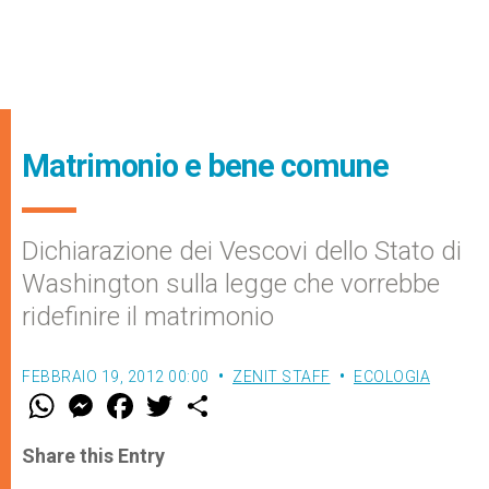
Matrimonio e bene comune
Dichiarazione dei Vescovi dello Stato di
Washington sulla legge che vorrebbe
ridefinire il matrimonio
FEBBRAIO 19, 2012 00:00
ZENIT STAFF
ECOLOGIA
W
M
F
T
S
h
e
a
w
h
a
s
c
i
a
t
s
e
t
r
Share this Entry
s
e
b
t
e
A
n
o
e