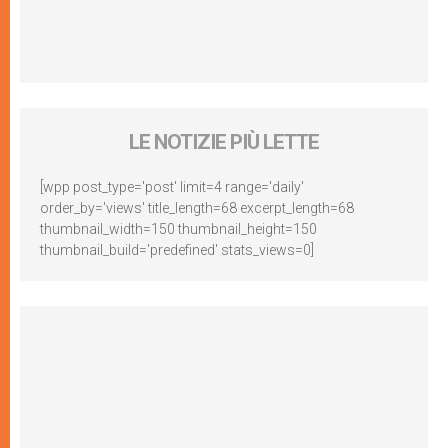
LE NOTIZIE PIÙ LETTE
[wpp post_type='post' limit=4 range='daily'
order_by='views' title_length=68 excerpt_length=68
thumbnail_width=150 thumbnail_height=150
thumbnail_build='predefined' stats_views=0]