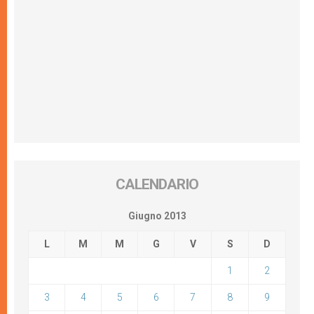
CALENDARIO
Giugno 2013
L
M
M
G
V
S
D
1
2
3
4
5
6
7
8
9