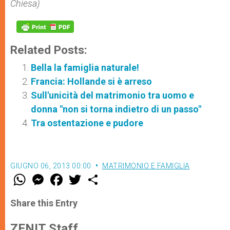
Chiesa)
Related Posts:
Bella la famiglia naturale!
Francia: Hollande si è arreso
Sull'unicità del matrimonio tra uomo e
donna "non si torna indietro di un passo"
Tra ostentazione e pudore
GIUGNO 06, 2013 00:00
MATRIMONIO E FAMIGLIA
W
M
F
T
S
h
e
a
w
h
a
s
c
i
a
t
s
e
t
r
Share this Entry
s
e
b
t
e
A
n
o
e
p
g
o
r
ZENIT Staff