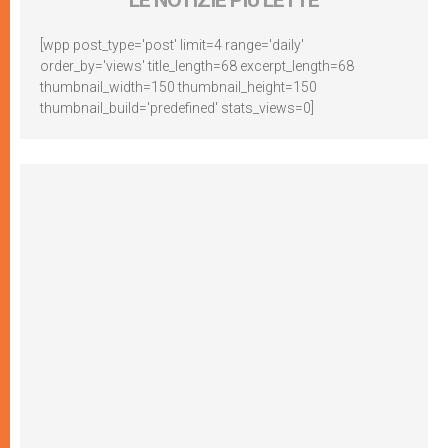
LE NOTIZIE PIÙ LETTE
[wpp post_type='post' limit=4 range='daily'
order_by='views' title_length=68 excerpt_length=68
thumbnail_width=150 thumbnail_height=150
thumbnail_build='predefined' stats_views=0]