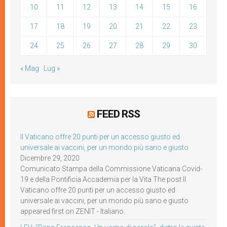
10
11
12
13
14
15
16
17
18
19
20
21
22
23
24
25
26
27
28
29
30
« Mag
Lug »
FEED RSS
Il Vaticano offre 20 punti per un accesso giusto ed
universale ai vaccini, per un mondo più sano e giusto
Dicembre 29, 2020
Comunicato Stampa della Commissione Vaticana Covid-
19 e della Pontificia Accademia per la Vita The post Il
Vaticano offre 20 punti per un accesso giusto ed
universale ai vaccini, per un mondo più sano e giusto
appeared first on ZENIT - Italiano.