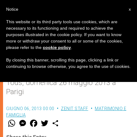
IT
Notice
x
This website or its third party tools use cookies, which are
necessary to its functioning and required to achieve the
purposes illustrated in the cookie policy. If you want to know
"Sì, la Francia si è svegliata!"
more or withdraw your consent to all or some of the cookies,
please refer to the
cookie policy
.
By closing this banner, scrolling this page, clicking a link or
Discorso di Ludovine de La Rochère,
continuing to browse otherwise, you agree to the use of cookies.
Presidente del Collettivo La Manif Pour
Tous, domenica 26 maggio 2013 a
Parigi
GIUGNO 06, 2013 00:00
ZENIT STAFF
MATRIMONIO E
FAMIGLIA
W
M
F
T
S
h
e
a
w
h
a
s
c
i
a
t
s
e
t
r