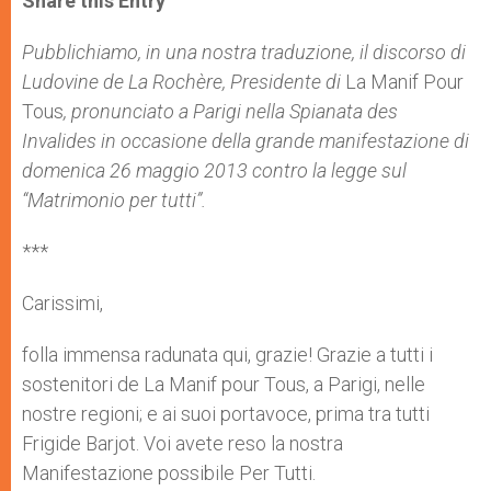
Share this Entry
s
e
b
t
e
A
n
o
e
p
g
o
r
Pubblichiamo, in una nostra traduzione, il discorso di
p
e
k
Ludovine de La Rochère, Presidente di
r
La Manif Pour
Tous
, pronunciato a Parigi nella Spianata des
Invalides in occasione della grande manifestazione di
domenica 26 maggio 2013 contro la legge sul
“Matrimonio per tutti”.
***
Carissimi,
folla immensa radunata qui, grazie! Grazie a tutti i
sostenitori de La Manif pour Tous, a Parigi, nelle
nostre regioni; e ai suoi portavoce, prima tra tutti
Frigide Barjot. Voi avete reso la nostra
Manifestazione possibile Per Tutti.